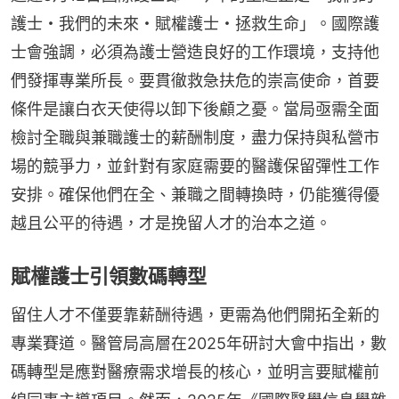
護士・我們的未來・賦權護士・拯救生命」。國際護
士會強調，必須為護士營造良好的工作環境，支持他
們發揮專業所長。要貫徹救急扶危的崇高使命，首要
條件是讓白衣天使得以卸下後顧之憂。當局亟需全面
檢討全職與兼職護士的薪酬制度，盡力保持與私營市
場的競爭力，並針對有家庭需要的醫護保留彈性工作
安排。確保他們在全、兼職之間轉換時，仍能獲得優
越且公平的待遇，才是挽留人才的治本之道。
賦權護士引領數碼轉型
留住人才不僅要靠薪酬待遇，更需為他們開拓全新的
專業賽道。醫管局高層在2025年研討大會中指出，數
碼轉型是應對醫療需求增長的核心，並明言要賦權前