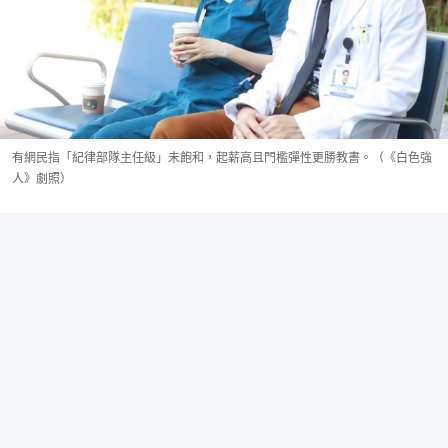
有網民指「紀律部隊主任級」未飽和，起薪高且門檻彈性更勝教書。（《白色強
人》劇照）