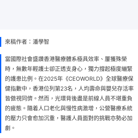
來稿作者：潘學智
當國際社會盛讚香港醫療體系極具效率、屢獲殊榮
時，無數年輕護士卻正透支身心，獨力撐起極度繃緊
的護患比例。在2025年《CEOWORLD》全球醫療保
健指數中，香港位列第23名，人均壽命與嬰兒存活率
皆傲視同儕。然而，光環背後盡是前線人員不堪重負
的疲態。隨着人口老化與慢性病激增，公營醫療系統
的壓力只會愈加沉重，醫護人員面對的挑戰亦勢必加
劇。