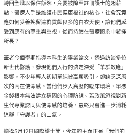
轉回全職以保住飯碗，竟要被降至註冊護士的起薪
點。醫療人手是維護市民健康福祉的核心，社會究竟
應如何妥善挽留這群貢獻良多的白衣天使，讓他們感
受到應有的尊重與重視，從而持續在醫療體系中發揮
所長？
筆者今個學期指導本科生的畢業論文，透過訪談多位
新世代醫護，發現他們入行的決定深受「羊群效應」
影響。不少年輕人初期單純被高薪吸引，卻缺乏深層
次的內在使命感。當他們步入高壓的臨床環境，單憑
金錢根本無法建立穩固的心理防線。若政策忽視對新
生代專業認同與使命感的培養，最終只會進一步消耗
這群「守護者」的士氣。
適逢5月12日國際護士節，今年的主題正是「我們的