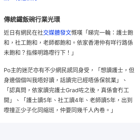
傳統鐵飯碗行業光環
近日有網民在社
交媒體發文
慨嘆「睇完一輪：護士飽
和，社工飽和，老師都飽和。依家香港仲有咩行路係
未飽和？指條明路嚟行下！」
Po主的迷茫亦有不少網民感同身受，「想讀護士，但
身邊個個叫我唔好讀，話讀完已經唔係保就業」、
「認真問，依家讀完護士Grad咗之後，真係會冇工
開」、「護士讀5年、社工讀4年、老師讀5年，出到
嚟撞正少子化同縮班，仲要同幾千人內卷。」