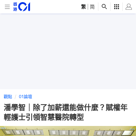
繁
|
简
觀點
01論壇
潘學智｜除了加薪還能做什麼？賦權年
輕護士引領智慧醫院轉型