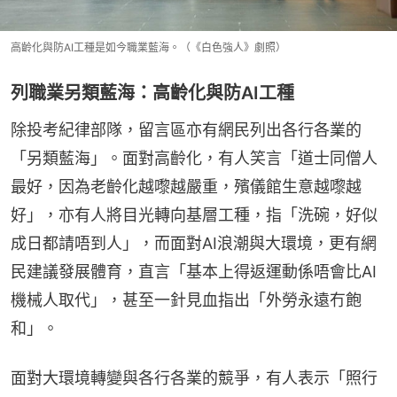
高齡化與防AI工種是如今職業藍海。（《白色強人》劇照）
列職業另類藍海：高齡化與防AI工種
除投考紀律部隊，留言區亦有網民列出各行各業的
「另類藍海」。面對高齡化，有人笑言「道士同僧人
最好，因為老齡化越嚟越嚴重，殯儀館生意越嚟越
好」，亦有人將目光轉向基層工種，指「洗碗，好似
成日都請唔到人」，而面對AI浪潮與大環境，更有網
民建議發展體育，直言「基本上得返運動係唔會比AI
機械人取代」，甚至一針見血指出「外勞永遠冇飽
和」。
面對大環境轉變與各行各業的競爭，有人表示「照行