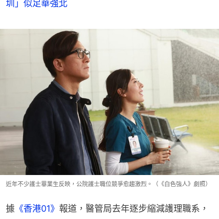
圳」似足華強北
近年不少護士畢業生反映，公院護士職位競爭愈趨激烈。（《白色強人》劇照）
據
《香港01》
報道，醫管局去年逐步縮減護理職系，