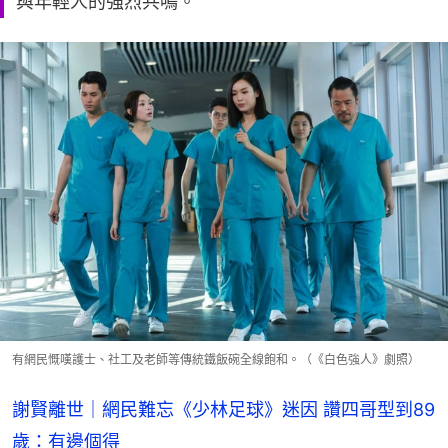
與年輕人的強烈共鳴。
有網民慨嘆護士、社工及老師等傳統鐵飯碗全線飽和。（《白色強人》劇照）
謝賢離世｜網民難忘《少林足球》迷因 讚四哥型到89
歲：有邊個得