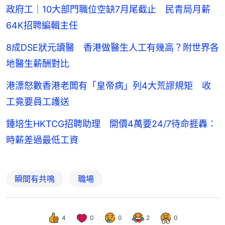
政府工｜10大部門職位空缺7月尾截止 民青局月薪
64K招聘編輯主任
8成DSE狀元讀醫 香港做醫生人工有幾高？附世界各
地醫生薪酬對比
港漂怒數香港老闆有「皇帝病」列4大荒謬規矩 收
工竟要員工護送
鍾培生HKTCG招聘助理 開價4萬要24/7待命捱轟：
時薪差過最低工資
瞬間有共鳴
職場
4
0
0
2
0