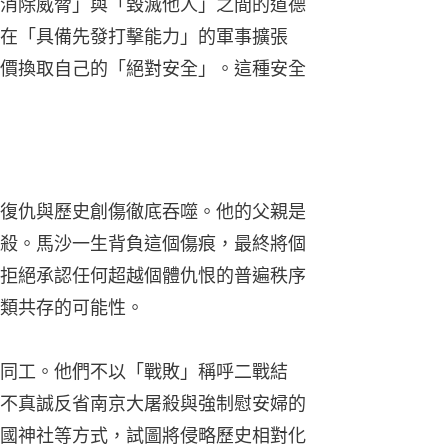
消除威脅」與「毀滅他人」之間的道德
在「具備先發打擊能力」的軍事擴張
價換取自己的「絕對安全」。這種安全
復仇與歷史創傷徹底吞噬。他的父親是
殺。馬沙一生背負這個傷痕，最終將個
拒絕承認任何超越個體仇恨的普遍秩序
類共存的可能性。
同工。他們不以「戰敗」稱呼二戰結
不真誠反省南京大屠殺與強制慰安婦的
國神社等方式，試圖將侵略歷史相對化