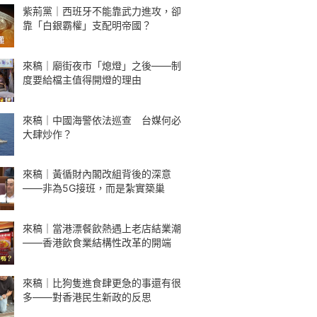
紫荊黨｜西班牙不能靠武力進攻，卻
靠「白銀霸權」支配明帝國？
來稿｜廟街夜市「熄燈」之後——制
度要給檔主值得開燈的理由
來稿｜中國海警依法巡查 台媒何必
大肆炒作？
來稿｜黃循財內閣改組背後的深意
——非為5G接班，而是紮實築巢
來稿｜當港漂餐飲熱遇上老店結業潮
——香港飲食業結構性改革的開端
來稿｜比狗隻進食肆更急的事還有很
多——對香港民生新政的反思