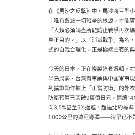
在《馬沙之反擊》中，馬沙將巨型小
「唯有毀滅一切戰爭的根源，才能實
「人類必須竭盡所能防止戰爭再次爆
真正目的。」以「消滅戰爭」為名，
式的自我合理化，正是極端主義的典
今天的日本，正在複製這套邏輯。右
半島局勢、台灣有事論與中國軍事現
列擴軍動作披上「正當防衛」的外衣
防衛預算已突破9萬億日元，連續14
向3.5%甚至5%邁進，超過北約標
1,000公里的遠程導彈——這早已