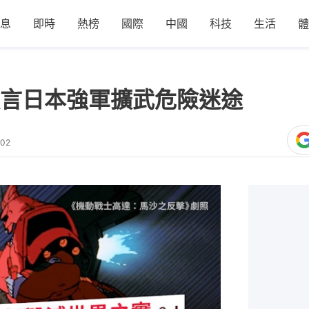
息
即時
熱榜
國際
中國
科技
生活
體
言日本強軍擴武危險迷途
:02