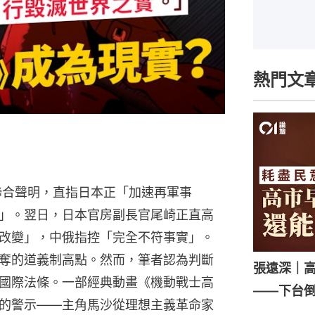
熱門文
表聯合聲明，直指日本正「加速再軍事
」。翌日，日本官房副長官尾崎正直高
改變」，中俄指控「完全不符事實」。
奪的道義制高點。然而，筆者認為判斷
張遠深｜
國際法條。一部經典動畫《機動戰士高
——下台
的警示——主角馬沙從理想主義革命家