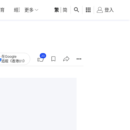
育
經濟
更多
01深圳
繁
觀點
|
简
健康
好食玩飛
登入
女
20
在Google
追蹤《香港01》