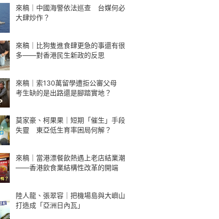
來稿｜中國海警依法巡查 台媒何必
大肆炒作？
來稿｜比狗隻進食肆更急的事還有很
多——對香港民生新政的反思
來稿｜索130萬留學遭拒公審父母
考生缺的是出路還是腳踏實地？
莫家豪、柯果果｜短期「催生」手段
失靈 東亞低生育率困局何解？
來稿｜當港漂餐飲熱遇上老店結業潮
——香港飲食業結構性改革的開端
陸人龍、張翠容｜把機場島與大嶼山
打造成「亞洲日內瓦」