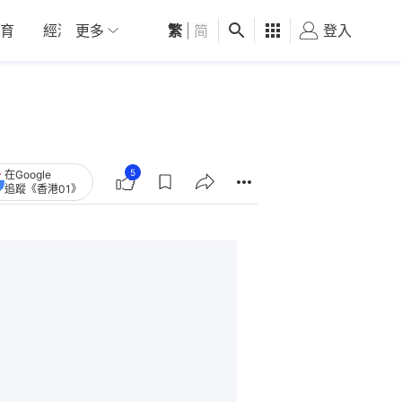
育
經濟
更多
01深圳
繁
觀點
|
简
健康
好食玩飛
登入
女
5
在Google
追蹤《香港01》