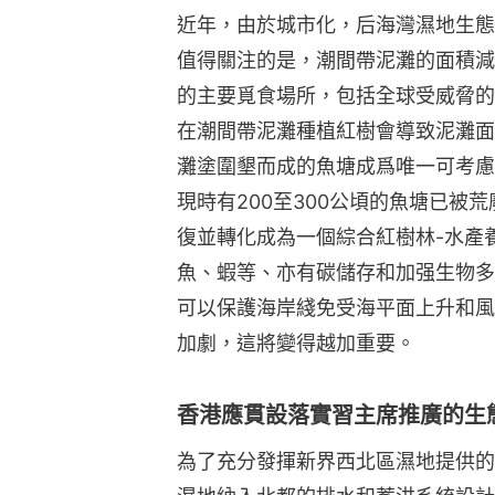
近年，由於城市化，后海灣濕地生態
值得關注的是，潮間帶泥灘的面積減
的主要覓食場所，包括全球受威脅的
在潮間帶泥灘種植紅樹會導致泥灘面
灘塗圍墾而成的魚塘成爲唯一可考慮
現時有200至300公頃的魚塘已被
復並轉化成為一個綜合紅樹林-水產
魚、蝦等、亦有碳儲存和加强生物多
可以保護海岸綫免受海平面上升和風
加劇，這將變得越加重要。
香港應貫設落實習主席推廣的生
為了充分發揮新界西北區濕地提供的