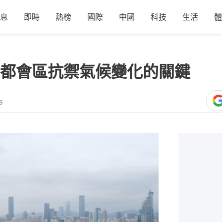
息
即時
熱榜
國際
中國
科技
生活
體
都會區抗禦氣候變化的關鍵
6