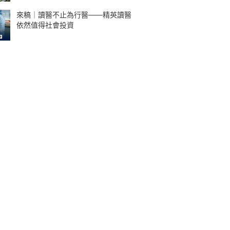
來稿｜讀醫不止為行醫——精英讀醫
依然值得社會投資