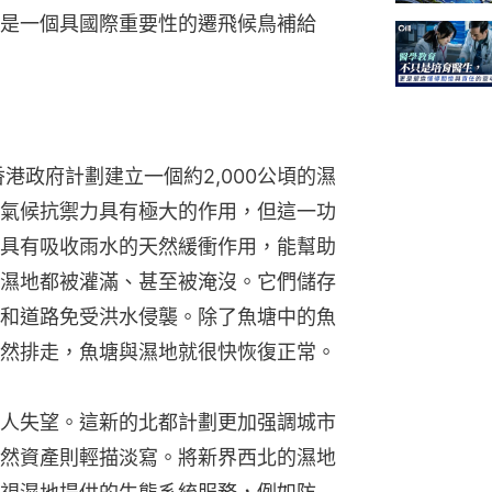
是一個具國際重要性的遷飛候鳥補給
香港政府計劃建立一個約2,000公頃的濕
氣候抗禦力具有極大的作用，但這一功
具有吸收雨水的天然緩衝作用，能幫助
濕地都被灌滿、甚至被淹沒。它們儲存
和道路免受洪水侵襲。除了魚塘中的魚
然排走，魚塘與濕地就很快恢復正常。
人失望。這新的北都計劃更加强調城市
然資產則輕描淡寫。將新界西北的濕地