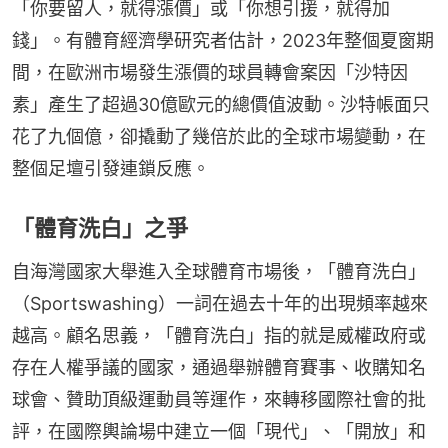
「你要留人，就得漲價」或「你想引援，就得加
錢」。有體育經濟學研究者估計，2023年整個夏窗期
間，在歐洲市場發生漲價的球員轉會案因「沙特因
素」產生了超過30億歐元的總價值波動。沙特帳面只
花了九個億，卻撬動了幾倍於此的全球市場變動，在
整個足壇引發連鎖反應。
「體育洗白」之爭
自海灣國家大舉進入全球體育市場後，「體育洗白」
（Sportswashing）一詞在過去十年的出現頻率越來
越高。顧名思義，「體育洗白」指的就是威權政府或
存在人權爭議的國家，通過舉辦體育賽事、收購知名
球會、贊助頂級運動員等運作，來轉移國際社會的批
評，在國際輿論場中建立一個「現代」、「開放」和