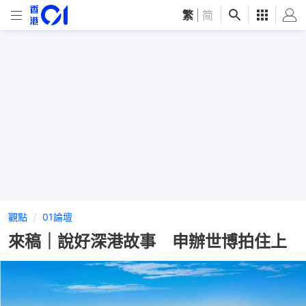
繁
|
简
觀點
01論壇
來稿｜說好深港故事 申辦世博拍住上