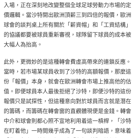
入場，正在深刻地改變整個全球足球勞動力市場的定
價邏輯。當沙特開出歐洲頂薪三到四倍的報價，歐洲
球會的談判桌上所有關於「薪資帽」和「工資結構」
的協議都要被球員重新審視，球隊留下球員的成本被
大幅人為抬高。
此外，更微妙的是這種轉會費虛高帶來的連鎖反應。
當時，若市場某球員收到了沙特的高額報價，那麼這
份「報價」本身，就會在歐洲轉會市場上推高他的估
值。即便球員本人最後拒絕了沙特，即便沙特的這份
報價只是試探性，但這種意向對於球員而言就是潛在
的籌碼，而籌碼在轉會窗的直觀體現便是金錢。轉會
中介和球會則都心照不宣地利用着這一槓桿，「沙特
在盯着他」一時間幾乎成為了一句談判暗語，意味着