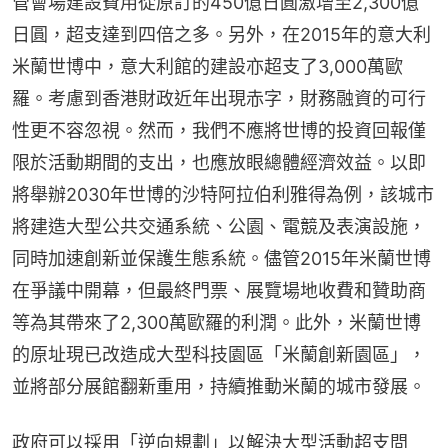
管會場建設費用從原訂的450億日圓激增至2,300億
日圓，超支達到四倍之多。另外，在2015年的意大利
米蘭世博中，意大利館的建設亦超支了3,000萬歐
羅。考慮到香港財政近年出現赤字，財務融資的可行
性更不容忽視。然而，我們不應將世博的投資回報僅
限於活動期間的支出，也應放眼總體經濟效益。以即
將舉辦2030年世博的沙特阿拉伯利雅得為例，該城市
將建造大型公共交通系統、公園、電競及表演設施，
同時加速創新並保護生態系統。儘管2015年米蘭世博
在爭議中開幕，但最終門票、展覽場地收費和贊助商
等為其帶來了2,300萬歐羅的利潤。此外，米蘭世博
的原址現已改造成大型科技園區「米蘭創新園區」，
並將部分展館翻新重用，持續推動米蘭的城市發展。
政府可以採用「逆向規劃」以解決大型活動超支問