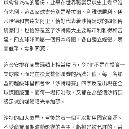
球會各75%的股份，此舉在世界職業足球史上幾乎沒
有先例。這四家球會分別是希拉爾、利雅德勝利、伊
蒂哈德和吉達艾阿里，恰好代表着沙特足球的四個傳
統豪門，也恰好覆蓋了沙特兩大主要城市利雅得和吉
達。四支球隊同屬一個資本母體，各自獨立經營，表
面競爭，實則同源。
這套安排在商業邏輯上相當精巧，令PIF不是在投資一
支球隊，而是在投資整個聯賽的品牌升值。每一名加
盟的超級球星都會令「沙特聯賽」四字反覆出現在全
球媒體版面。而每一場打吡戰，又都在為整個沙特頂
級足球的媒體曝光量加碼。
沙特的四大豪門，背後站着一個可以動用國家資源、
不受商業周期波動影響的金主。虧損是被允許的，甚