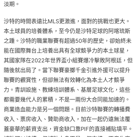
淡期。
沙特的時間表遠比MLS更激進，面對的挑戰也更大。
本土球員的培養體系，至今仍是沙特足球的阿喀琉斯
之踵。沙特的職業聯賽有超過50年的歷史，卻始終未
能在國際舞台上培養出具有全球競爭力的本土球星，
其國家隊在2022年世界盃小組賽爆冷擊敗阿根廷，但
隨後就出局了。當下聯賽豪擲千金引進外援可以提升
聯賽的觀賞性，但卻無法有效轉化為本土人才競爭
力。青訓設施、教練培訓體系、基層足球文化，這些
都需要幾代人的累積，不是一兩份大合同能加速的。
商業造血能力是另一個問題。目前沙特聯賽的轉播費
收入、票房收入、贊助商收入，加在一起仍遠無法覆
蓋豪華的薪資支出，資金缺口靠PIF的直接補貼填平。