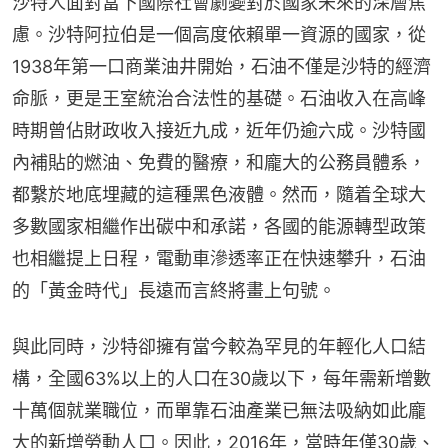
沙特人面對當下國際社會劇變對於國家未來的深層焦
慮。沙特阿拉伯是一個高度依賴單一資源的國家，從
1938年第一口商業油井開始，石油不僅是沙特的經濟
命脈，更是王室統治合法性的基礎。石油收入在高峰
時期曾佔財政收入接近九成，近年仍逾六成。沙特國
內補貼的燃油、免費的醫療，和龐大的公務員體系，
都繫於地底埋藏的這種黑色液體。然而，隨着全球大
多數國家相繼作出碳中和承諾，各國的能源轉型政策
也相繼提上日程，電動車滲透率正在快速攀升，石油
的「黃金時代」長遠而言終將畫上句號。
與此同時，沙特卻擁有當今較為罕見的年輕化人口結
構，全國63%以上的人口在30歲以下，每年需新增數
十萬個就業職位，而單靠石油產業已無法吸納如此龐
大的新增勞動人口。因此，2016年，當時年僅30歲、