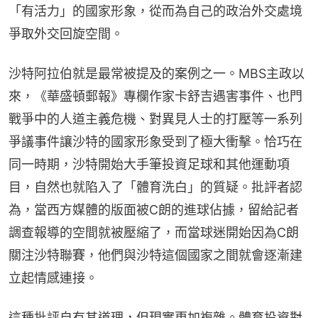
「有活力」的國家形象，從而為自己的政治外交處境
爭取外交回旋空間。
沙特阿拉伯就是最常被提及的案例之一。MBS主政以
來，《華盛頓郵報》專欄作家卡舒吉遇害事件、也門
戰爭中的人道主義危機、對異見人士的打壓等一系列
爭議事件讓沙特的國家形象受到了極大衝擊。恰巧在
同一時期，沙特開始大手筆投資足球和其他運動項
目，自然也就陷入了「體育洗白」的質疑。批評者認
為，當西方媒體的版面被C朗的進球佔據，留給記者
調查報導的空間就被壓縮了，而當球迷開始因為C朗
關注沙特聯賽，他們與沙特這個國家之間就會逐漸建
立起情感連接。
這種批評自有其道理，但現實更加複雜。體育投資對