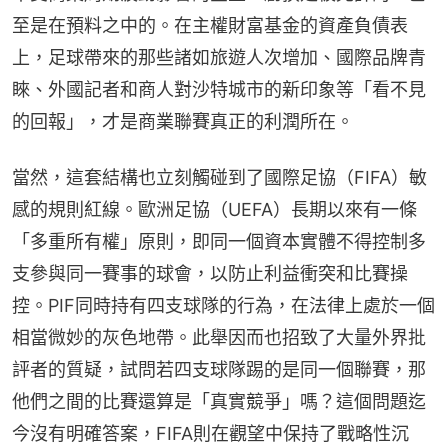
至是在預料之中的。在主權財富基金的資產負債表
上，足球帶來的那些諸如旅遊人次增加、國際品牌青
睞、外國記者和商人對沙特城市的新印象等「看不見
的回報」，才是商業聯賽真正的利潤所在。
當然，這套結構也立刻觸碰到了國際足協（FIFA）敏
感的規則紅線。歐洲足協（UEFA）長期以來有一條
「多重所有權」原則，即同一個資本實體不得控制多
支參與同一賽事的球會，以防止利益衝突和比賽操
控。PIF同時持有四支球隊的行為，在法律上處於一個
相當微妙的灰色地帶。此舉因而也招致了大量外界批
評者的質疑，試問若四支球隊踢的是同一個聯賽，那
他們之間的比賽還算是「真實競爭」嗎？這個問題迄
今沒有明確答案，FIFA則在觀望中保持了戰略性沉