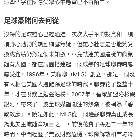
這四個字在國際受眾心中應當已不再陌生。
足球豪賭何去何從
沙特的足球雄心已經通過一次次大手筆的投資和一項
項野心勃勃的規劃顯露無疑，但雄心壯志是否能夠兌
換成實績仍然是個未知數，畢竟就連美國這樣的商業
體育大國，都在試圖搭建起一個成熟的足球聯賽時屢
屢受挫。1996年，美職聯（MLS）創立，那是一個沒
有人相信美國人還能踢足球的時代。聯賽花了整整十
年，才在財務上勉強站穩。2007年，碧咸加盟洛杉磯
銀河，帶來了一波全球媒體關注的熱潮，被稱為「碧
咸效應」。饒是如此，MLS從一個邊緣聯賽真正成長
為北美主流體育項目之一，前後花費了將近二十年的
時間，中間經歷了無數財務危機、球隊解散和市場冷