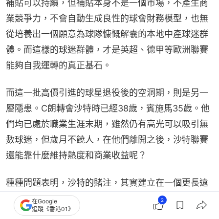
補貼可以持續，但補貼本身不是一個市場，不產生商
業競爭力，不會自動生成良性的球會財務模型，也無
從培養出一個願意為球隊慷慨解囊的本地中產球迷群
體。而這樣的球迷群體，才是英超、德甲等歐洲聯賽
能夠自我運轉的真正基石。
而這一批高價引進的球星退役後的空洞期，則是另一
層隱患。C朗轉會沙特時已經38歲，賓施馬35歲。他
們均已處於職業生涯末期，雖然仍有高光可以吸引無
數球迷，但歲月不饒人，在他們離開之後，沙特聯賽
還能靠什麼維持熱度和商業收益呢？
種種問題表明，沙特的賭注，其實建立在一個更長遠
的假設之上：在足球商業生態裏，存在感本身就是資
2
在Google
追蹤《香港01》
產，而存在感可以被積累。十年的持續投入，哪怕效