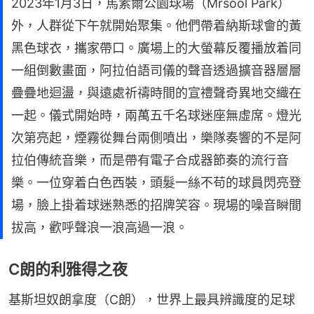
2023年1月3日，馬素爾公園球場（Mrsool Park）
外，人群從下午就開始聚集。他們帶着納斯球會的黃
黑色球衣，攜家帶口。廣場上的大螢幕反覆播放着同
一組倒數畫面，阿拉伯語司儀的聲音透過擴音器層層
疊疊地迴盪，與遠處祈禱時間的宣禮聲奇異地交織在
一起。儀式開始時，兩萬五千名球迷座無虛席。燈光
次第亮起，煙霧從舞台兩側噴出，樂隊奏響的不是阿
拉伯傳統音樂，而是帶有電子合成器節奏的流行音
樂。一位穿着白色西裝，頭髮一絲不苟的球員閃亮登
場，臉上掛着球迷熟悉的招牌笑容。現場的噪音瞬間
拔高，歡呼聲浪一浪高過一浪。
C朗的利雅得之夜
基斯坦奴朗拿度（C朗），世界上最具辨識度的足球