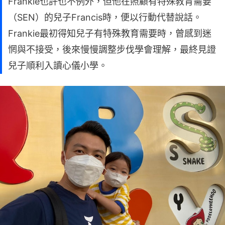
Frankie也許也不例外，但他在照顧有特殊教育需要
（SEN）的兒子Francis時，便以行動代替說話。
Frankie最初得知兒子有特殊教育需要時，曾感到迷
惘與不接受，後來慢慢調整步伐學會理解，最終見證
兒子順利入讀心儀小學。