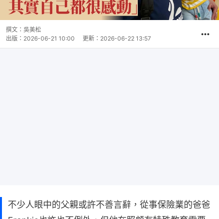
撰文：
吳美松
出版：
2026-06-21 10:00
更新：
2026-06-22 13:57
不少人眼中的父親或許不善言辭，從事保險業的爸爸