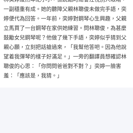
一副穩重有成。她的聽障父親林聰俊未做完手語，奕
婷便代為回答。一年前，奕婷對鋼琴心生興趣，父親
立馬買了一台鋼琴在家供她練習。問林聰俊，為甚麼
鼓勵女兒鋼琴呢？他做了幾下手語，奕婷似乎猜到父
親心願，立刻把話搶過來，「我幫他答吧。因為他說
望着我彈琴的樣子好滿足。」一旁的翻譯員想確認林
聰俊的心思：「你問問爸爸對不對？」奕婷一臉害
羞：「應該是，我猜。」