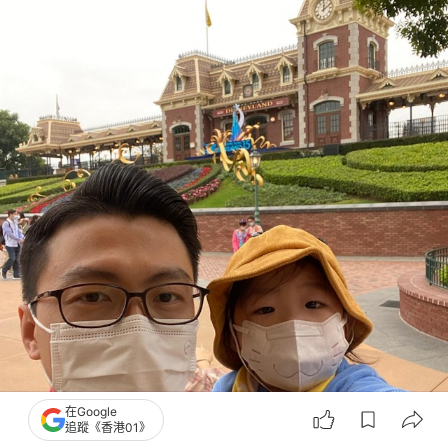
在Google
追蹤《香港01》