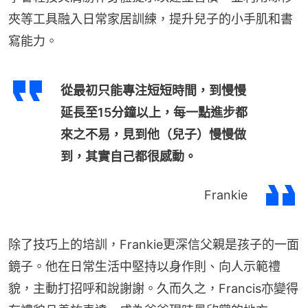
夾等工具融入日常家居訓練，提升兒子的小手肌和書
寫能力。
從最初只能專注短短時間，到慢慢
延長至15分鐘以上，每一點進步都
來之不易，見到他（兒子）慢慢做
到，其實自己都很感動。
Frankie
除了技巧上的培訓，Frankie更深信父親是孩子的一面
鏡子。他在日常生活中堅持以身作則、向人示範禮
貌，主動打招呼和說謝謝。久而久之，Francis亦變得