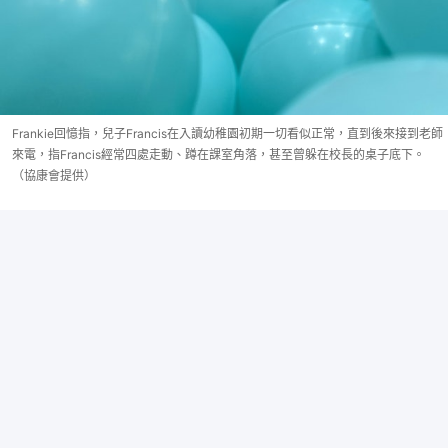
Frankie回憶指，兒子Francis在入讀幼稚園初期一切看似正常，直到後來接到老師
來電，指Francis經常四處走動、蹲在課室角落，甚至曾躲在校長的桌子底下。
（協康會提供）