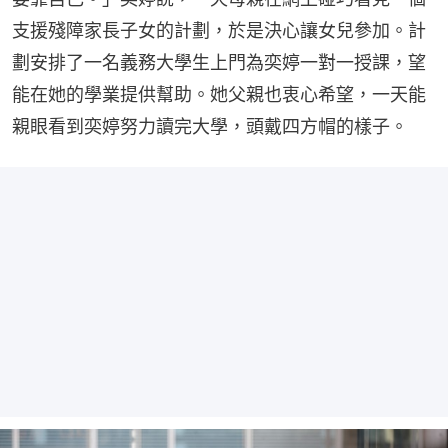
支援殘障家長子女的計劃，於是決心讓女兒參加。計
劃安排了一名義務大學生上門為奕婷一對一授課，望
能在她的學業提供幫助。她父親也衷心希望，一天能
親眼看到奕婷努力讀完大學，頭戴四方帽的樣子。