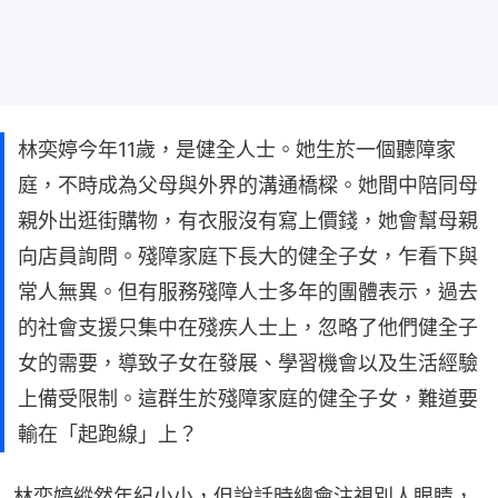
林奕婷今年11歲，是健全人士。她生於一個聽障家
庭，不時成為父母與外界的溝通橋樑。她間中陪同母
親外出逛街購物，有衣服沒有寫上價錢，她會幫母親
向店員詢問。殘障家庭下長大的健全子女，乍看下與
常人無異。但有服務殘障人士多年的團體表示，過去
的社會支援只集中在殘疾人士上，忽略了他們健全子
女的需要，導致子女在發展、學習機會以及生活經驗
上備受限制。這群生於殘障家庭的健全子女，難道要
輸在「起跑線」上？
林奕婷縱然年紀小小，但說話時總會注視別人眼睛，