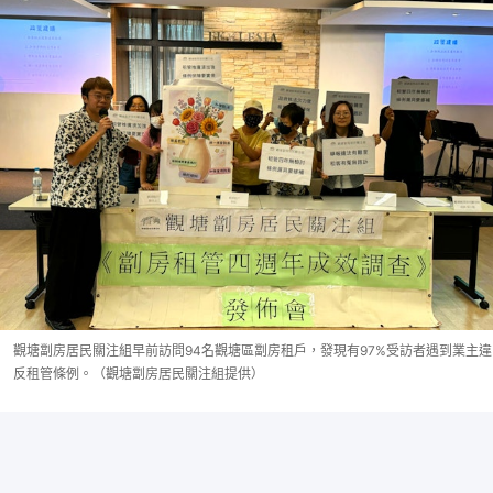
觀塘劏房居民關注組早前訪問94名觀塘區劏房租戶，發現有97%受訪者遇到業主違
反租管條例。（觀塘劏房居民關注組提供）