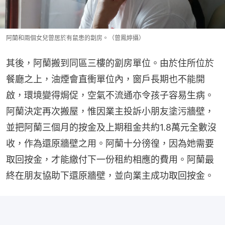
阿蘭和兩個女兒曾居於有鼠患的劏房。（曾鳳婷攝）
其後，阿蘭搬到同區三樓的劏房單位。由於住所位於
餐廳之上，油煙會直衝單位內，窗戶長期也不能開
啟，環境變得焗促，空氣不流通亦令孩子容易生病。
阿蘭決定再次搬屋，惟因業主投訴小朋友塗污牆壁，
並把阿蘭三個月的按金及上期租金共約1.8萬元全數沒
收，作為還原牆壁之用。阿蘭十分徬徨，因為她需要
取回按金，才能繳付下一份租約相應的費用。阿蘭最
終在朋友協助下還原牆壁，並向業主成功取回按金。