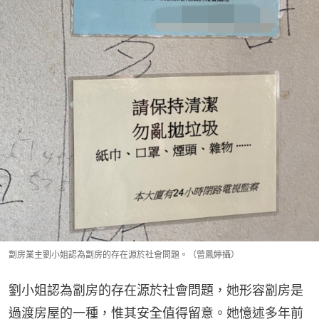
劏房業主劉小姐認為劏房的存在源於社會問題。（曾鳳婷攝）
劉小姐認為劏房的存在源於社會問題，她形容劏房是
過渡房屋的一種，惟其安全值得留意。她憶述多年前