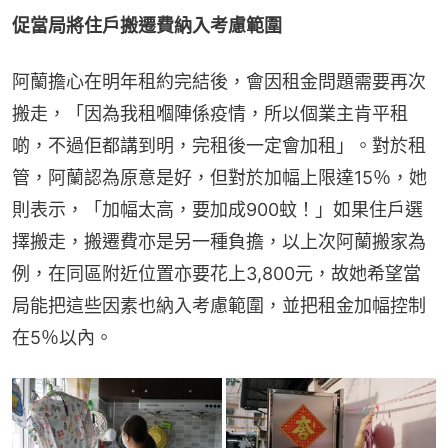
促當局將住戶搬遷費納入考慮範圍
阿蘭擔心在明年租約完結後，會因租金問題需要再次
搬走，「因為我租嗰陣係疫情，所以個業主肯平租
啲，不過佢都講到明，完租後一定會加租」。對於租
管，阿蘭認為原意是好，但對於加幅上限達15％，她
則表示，「加幅太高，要加成900蚊！」如果住戶選
擇搬走，搬遷費亦是另一種負擔，以上次阿蘭搬家為
例，在同區附近位置亦要花上3,800元，故她希望當
局能把這些因素也納入考慮範圍，並把租金加幅控制
在5％以內。