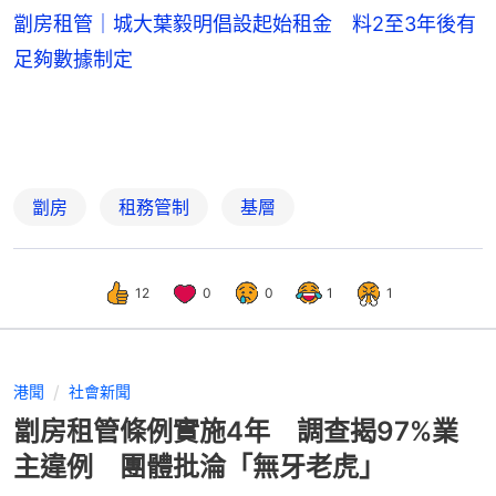
劏房租管｜城大葉毅明倡設起始租金 料2至3年後有
足夠數據制定
劏房
租務管制
基層
12
0
0
1
1
港聞
社會新聞
劏房租管條例實施4年 調查揭97%業
主違例 團體批淪「無牙老虎」