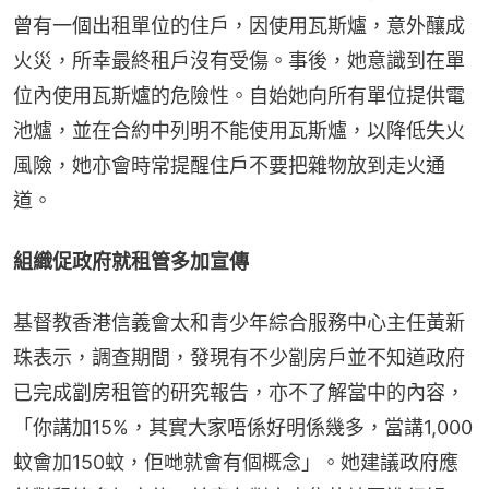
曾有一個出租單位的住戶，因使用瓦斯爐，意外釀成
火災，所幸最終租戶沒有受傷。事後，她意識到在單
位內使用瓦斯爐的危險性。自始她向所有單位提供電
池爐，並在合約中列明不能使用瓦斯爐，以降低失火
風險，她亦會時常提醒住戶不要把雜物放到走火通
道。
組織促政府就租管多加宣傳
基督教香港信義會太和青少年綜合服務中心主任黃新
珠表示，調查期間，發現有不少劏房戶並不知道政府
已完成劏房租管的研究報告，亦不了解當中的內容，
「你講加15%，其實大家唔係好明係幾多，當講1,000
蚊會加150蚊，佢哋就會有個概念」。她建議政府應