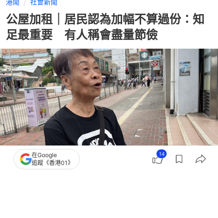
港聞
社會新聞
公屋加租｜居民認為加幅不算過份：知
足最重要 有人稱會盡量節儉
14
在Google
追蹤《香港01》
撰文：
陳巧恩
出版：
2026-06-29 18:34
更新：
2026-06-29 19:14