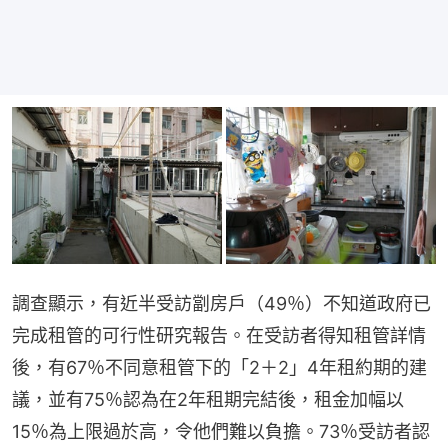
調查顯示，有近半受訪劏房戶（49％）不知道政府已
完成租管的可行性研究報告。在受訪者得知租管詳情
後，有67％不同意租管下的「2＋2」4年租約期的建
議，並有75％認為在2年租期完結後，租金加幅以
15％為上限過於高，令他們難以負擔。73％受訪者認