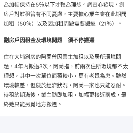
為加幅保持在5％以下才較為理想。調查亦發現，劏
房戶對於租管有不同憂慮，主要擔心業主會在此期間
加租（50％）以及因加租問題需要搬遷（21％）。
劏房戶因租金及環境問題　須不停搬遷
住在大埔劏房的阿蘭曾因業主加租以及居所環境問
題，4年內搬過3次。阿蘭指，前兩次住所環境都不太
理想，其中一次單位面積較小，更有老鼠為患。雖然
環境較差，但礙於經濟狀況，阿蘭一家也只能忍耐。
待租約期滿後，業主隨即加租，加幅更接近兩成，最
終她只能另覓地方搬遷。