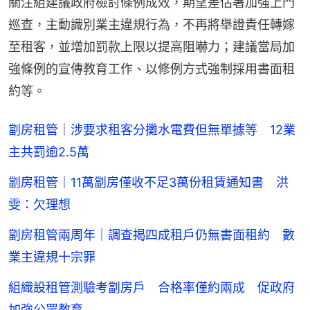
關注組建議政府檢討條例成效，期望差估署加強上門
巡查，主動識別業主違規行為，不再將舉證責任轉嫁
至租客，並增加罰款上限以提高阻嚇力；建議當局加
強條例的宣傳教育工作、以修例方式強制採用書面租
約等。
劏房租管｜涉要求租客分攤水電費但無單據等 12業
主共罰逾2.5萬
劏房租管｜11萬劏房僅收不足3萬份租賃通知書 洪
雯：欠理想
劏房租管兩周年｜調查揭四成租戶仍無書面租約 數
業主違規十宗罪
組織設租管測驗考劏房戶 合格率僅約兩成 促政府
加強公眾教育