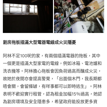
劏房拖板插滿大型電器電線成火災隱憂
阿林不足100呎的家，有兩個插滿電器的拖板，其中
一個更是插滿大型家電的電線，例如冰箱、電池爐和
洗衣機等。阿林擔心拖板會因負荷過高而釀成火災，
故她於夜間亦會提高警覺，「出面個木門，我長期都
唔會關，會留條罅，有咩事都可以即時逃生」。阿林
表明不歡迎實行租管，認為租金加幅15％過高，她認
為劏房環境及安全隱患多，希望政府能投放更多資