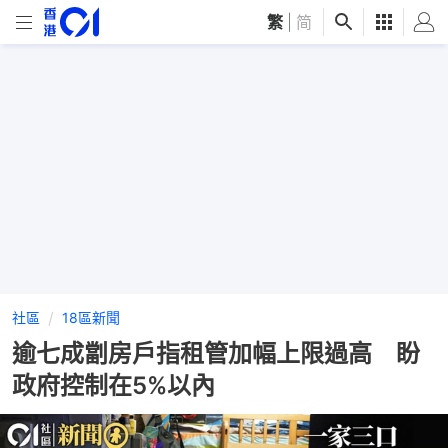
繁
|
简
社區
18區新聞
逾七成劏房戶指租管加幅上限過高 盼
政府控制在5%以內