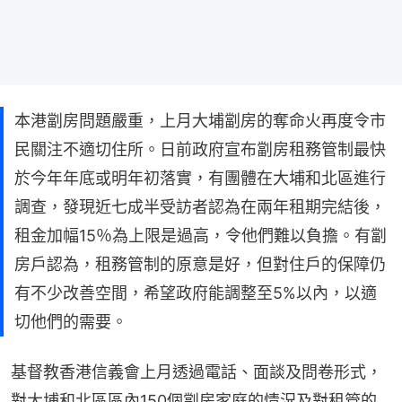
本港劏房問題嚴重，上月大埔劏房的奪命火再度令市
民關注不適切住所。日前政府宣布劏房租務管制最快
於今年年底或明年初落實，有團體在大埔和北區進行
調查，發現近七成半受訪者認為在兩年租期完結後，
租金加幅15％為上限是過高，令他們難以負擔。有劏
房戶認為，租務管制的原意是好，但對住戶的保障仍
有不少改善空間，希望政府能調整至5%以內，以適
切他們的需要。
基督教香港信義會上月透過電話、面談及問卷形式，
對大埔和北區區內150個劏房家庭的情況及對租管的