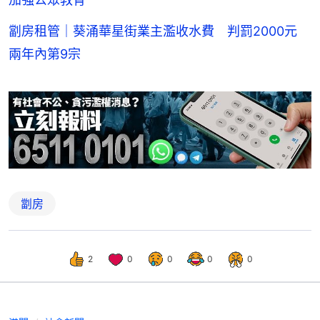
劏房租管｜葵涌華星街業主濫收水費 判罰2000元
兩年內第9宗
劏房
2
0
0
0
0