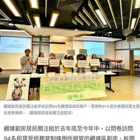
觀塘劏房居民關注組早前訪問94名觀塘區劏房租戶，發現有97%受訪者遇到業主違
反租管條例。（觀塘劏房居民關注組提供）
觀塘劏房居民關注組於去年底至今年中，以問卷訪問
94名租賃受租務管制條例所規管的觀塘區劏房、板間