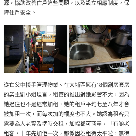
源，協助改善住戶這些問題，以及設立相應制度，保
障住戶安全。
從亡父中接手管理物業、在大埔區擁有18個劏房套房
的業主劉小姐坦言，租管的推出對她影響不大，因為
她過往也不是經常加租，她的租戶平均七至八年才會
被加租一次，而每次加的幅度也不大。她認為租客只
需要為人老實及準時交租，加幅都可商量，「有啲老
租客，十年先加佢一次，都係因為租得太平啦，無得