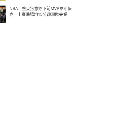
NBA｜熱火無意簽下前MVP韋斯保
克 上賽季場均15分卻瀕臨失業