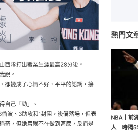
熱門文
山西隊打出職業生涯最高28分後。
我說。
，卻變成了心情不好，平平的語調，接
得自己「勁」。
3偷波、3助攻和1封阻，後備落場，但表
NBA｜前
稱奇，但她着眼不在做到甚麼，反而是
人 時隔5