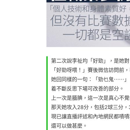
第二次說李祉均「好勁」，是她對
「好勁呀喂！」賽後微信訪問前，
她回同樣的一句：「勁乜鬼⋯⋯」
着不斷反思下場可改善的部分。
上一次是腼腆，這一次是真心不覺
那天她攻入28分，包括2球三分，
現已讓直播評述和內地網民都嘖嘖
還可以做甚麼。