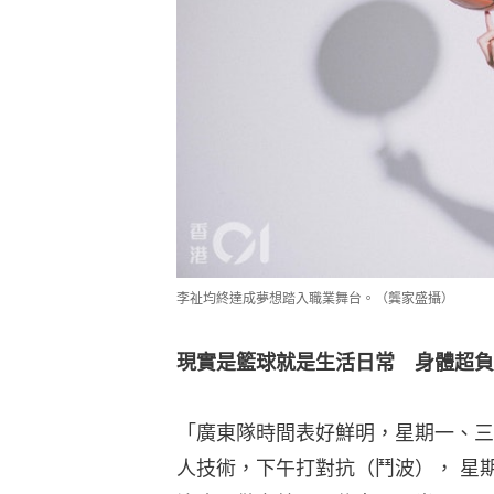
李祉均終達成夢想踏入職業舞台。（龔家盛攝）
現實是籃球就是生活日常　身體超負
「廣東隊時間表好鮮明，星期一、三
人技術，下午打對抗（鬥波）， 星