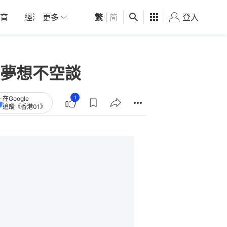
育
經濟
更多
01深圳
繁
觀點
|
简
健康
好食玩飛
登入
女
夢想不空談
1
在Google
追蹤《香港01》