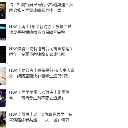
占士杜蘭特居里再戰洛杉磯奧運？美
國男籃三巨頭或續寫最後一舞
NBA｜勇士1年底薪約簽回披頓二世
放棄爭冠策略轉為力保陣容完整
NBA快艇尼納特違規合同調查恐延至
明年 今夏重回速龍交易或告吹
NBA｜勒邦占士選擇投效76人令人意
外 組四巨頭決心衝擊生涯第5冠
NBA｜居里平常心談與占士組團落
空 「事情發生前不要去設想」
NBA｜傳勇士2年10億續簽居里 有
望灣區終老共譜「一人一城」傳奇