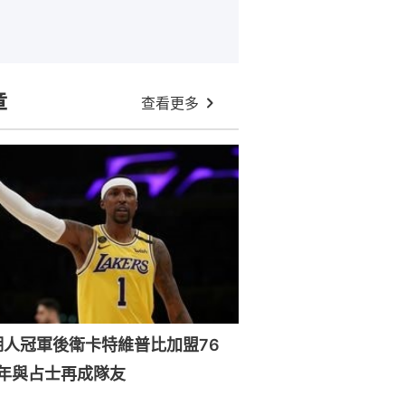
章
查看更多
湖人冠軍後衛卡特維普比加盟76
年與占士再成隊友