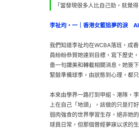
「當發現很多人比自己勁，就覺得
李祉均・一｜香港女籃追夢的淚　All in
我們知道李祉均在WCBA落班，成
員紛紛恭賀她達到目標，寫下歷史，
嗇一句讚美和轉載相關消息。她簽下
緊鼓準備球季，由狀態到心理，都只
本來由學界一路打到甲組、港隊，李
上在自己「地頭」，該做的只是打好
弱肉強食的世界學習生存，絕非她的
球員日常，但那個曾經夢寐以求的生