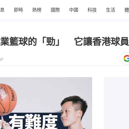
息
即時
熱榜
國際
中國
科技
生活
體
業籃球的「勁」 它讓香港球員
17