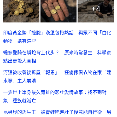
+
4
印度黃金鱉「撞臉」漢堡包掀熱話 與眾不同「白化
動物」還有這些
蟾蜍愛騎在蟒蛇背上代步？ 原來時常發生 科學家
點出更驚人真相
河狸被收養後拆屋「報恩」 狂偷傢俱衣物在家「建
水壩」主人崩潰
一隻世上單身最久青蛙的悲壯愛情故事：找不到對
象 種族就滅亡
昆蟲界的逃生王 被青蛙吃進肚子後竟能自行從「另