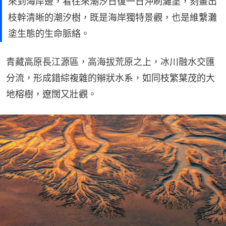
來到海岸邊，看往來潮汐日復一日沖刷灘塗，刻畫出
枝幹清晰的潮汐樹，既是海岸獨特景觀，也是維繫灘
塗生態的生命脈絡。
青藏高原長江源區，高海拔荒原之上，冰川融水交匯
分流，形成錯綜複雜的辮狀水系，如同枝繁葉茂的大
地榕樹，遼闊又壯觀。