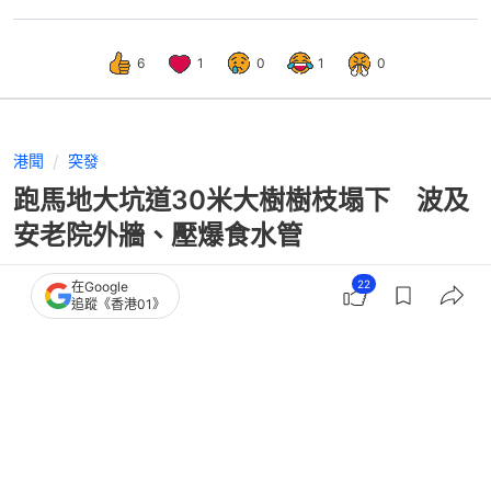
6
1
0
1
0
港聞
突發
跑馬地大坑道30米大樹樹枝塌下 波及
安老院外牆、壓爆食水管
22
在Google
追蹤《香港01》