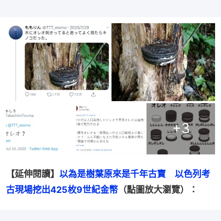
+
3
【延伸閱讀】
以為是樹葉原來是千年古寶　以色列考
古現場挖出425枚9世紀金幣
（點圖放大瀏覽）：