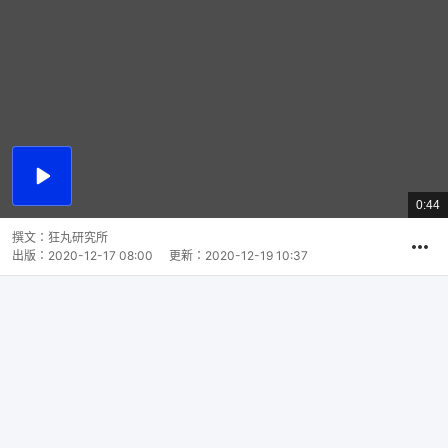
播
放
0:44
總
影
共
片
時
撰文：
狂丸研究所
間
出版：
2020-12-17 08:00
更新：
2020-12-19 10:37