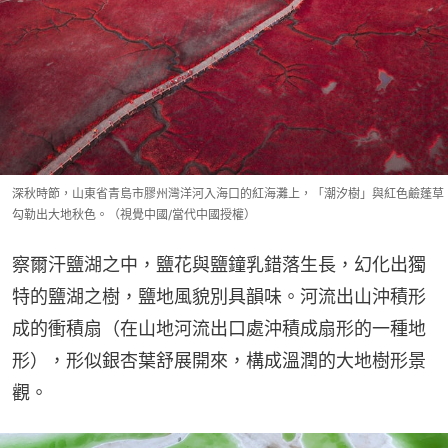
深秋時節，山東省青島市膠州灣洋河入海口的紅海灘上，「潮汐樹」與紅色鹼蓬草
勾勒出大地秋色。（視覺中國/當代中國授權）
察爾汗鹽湖之中，鹽花與鹽鐘乳錯落生長，幻化出獨
特的鹽湖之樹，鹽地風貌別具韻味。河流出山沖積形
成的衝積扇（在山地河流出口處沖積成扇形的一種地
形），形似銀杏葉舒展開來，構成溫潤的大地樹形景
觀。