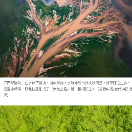
江西鄱陽湖，在水位下降後，湖床裸露，水流沖蝕出分支狀溝壑，湖草隨之生長。
從空中俯瞰，綠色枝脈形成了「大地之樹」體，栩栩如生。（視覺中國/當代中國授
權）