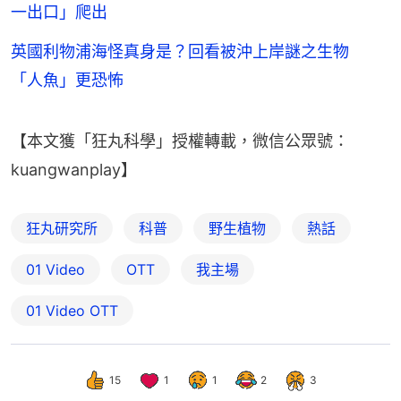
一出口」爬出
英國利物浦海怪真身是？回看被沖上岸謎之生物
「人魚」更恐怖
【本文獲「狂丸科學」授權轉載，微信公眾號：
kuangwanplay】
狂丸研究所
科普
野生植物
熱話
01 Video
OTT
我主場
01‌ ‌Video‌ ‌OTT
15
1
1
2
3