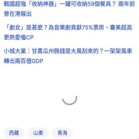
戰國超強「收納神器」一罐可收納59個餐具？ 兩年前
曾在港展出
「劇女」是甚麼？為音樂劇貢獻75%票房、審美超高
更熱愛嗑CP
小城大業｜甘肅瓜州縣錢是大風刮來的？一架架風車
轉出兩百億GDP
西藏
山東
青海