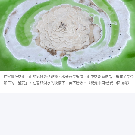
在察爾汗鹽湖，由於氣候炎熱乾燥，水分蒸發很快，湖中鹽逐漸結晶，形成了晶瑩
如玉的「鹽花」，在碧綠湖水的映襯下，美不勝收。（視覺中國/當代中國授權）