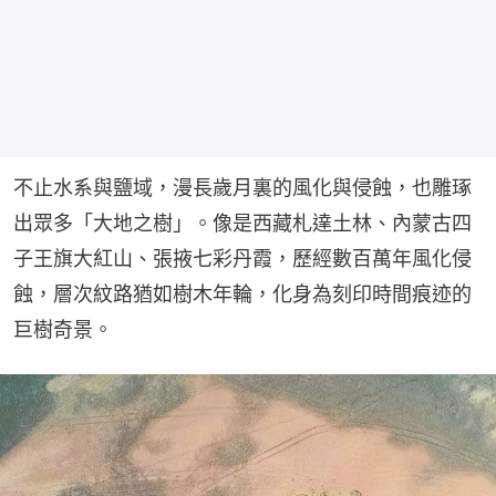
不止水系與鹽域，漫長歲月裏的風化與侵蝕，也雕琢
出眾多「大地之樹」。像是西藏札達土林、內蒙古四
子王旗大紅山、張掖七彩丹霞，歷經數百萬年風化侵
蝕，層次紋路猶如樹木年輪，化身為刻印時間痕迹的
巨樹奇景。