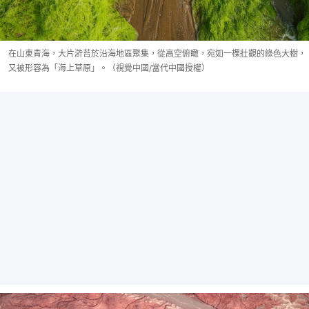
在山東青海，大片滸苔於沿海地區聚集，從高空俯瞰，宛如一棵壯觀的綠色大樹，
又被形容為「海上草原」。（視覺中國/當代中國授權）