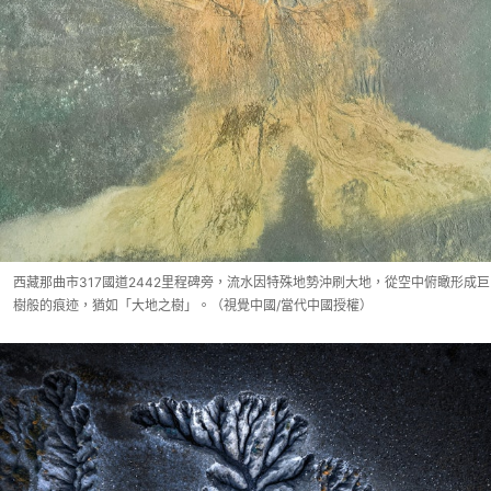
西藏那曲市317國道2442里程碑旁，流水因特殊地勢沖刷大地，從空中俯瞰形成巨
樹般的痕迹，猶如「大地之樹」。（視覺中國/當代中國授權）