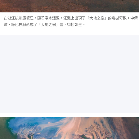
在浙江杭州錢塘江，隨着潮水漲退，江灘上出現了「大地之樹」的震撼奇觀。中俯
瞰，綠色枝脈形成了「大地之樹」體，栩栩如生。