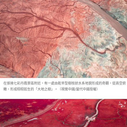
在張掖七彩丹霞景區附近，有一處由乾早型樹枝狀水系地貌形成的奇觀，從高空俯
瞰，形成栩栩如生的「大地之樹」。（視覺中國/當代中國授權）