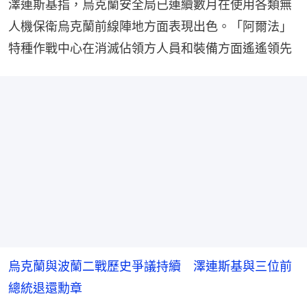
人機保衛烏克蘭前線陣地方面表現出色。「阿爾法」
特種作戰中心在消滅佔領方人員和裝備方面遙遙領先
烏克蘭與波蘭二戰歷史爭議持續 澤連斯基與三位前
總統退還勳章
美國新書爆料：貝森特曾批澤連斯基小混蛋及「啪藥