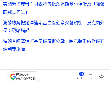
的戇豆先生」
波蘭總統撤銷澤連斯基白鷹勳章榮譽頭銜 烏克蘭外
長：戰略錯誤
特朗普晤澤連斯基促俄羅斯停戰 暗示將重啟對俄石
油制裁施壓
14
在Google
追蹤《香港01》
澤連斯基
烏克蘭
俄烏戰爭
俄羅斯