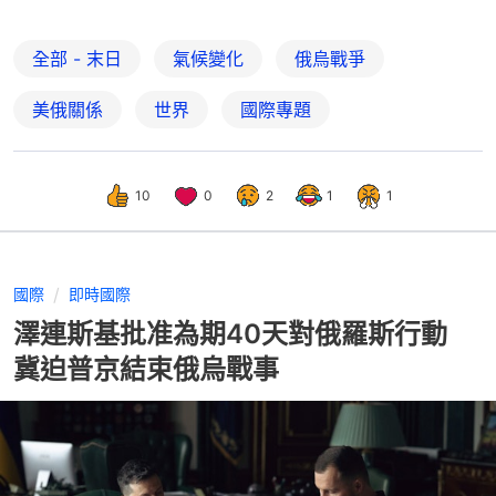
全部 - 末日
氣候變化
俄烏戰爭
美俄關係
世界
國際專題
10
0
2
1
1
國際
即時國際
澤連斯基批准為期40天對俄羅斯行動
冀迫普京結束俄烏戰事