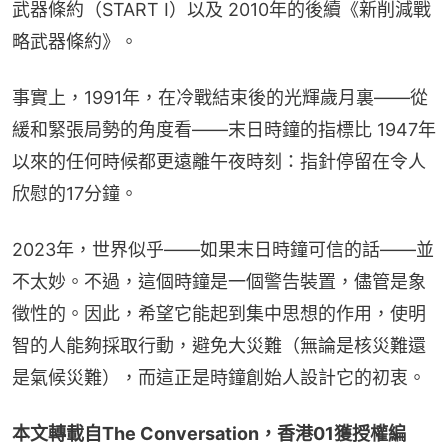
武器條約（START I）以及 2010年的後續《新削減戰
略武器條約》。
事實上，1991年，在冷戰結束後的光輝歲月裏——從
緩和緊張局勢的角度看——末日時鐘的指標比 1947年
以來的任何時候都更遠離午夜時刻：指針停留在令人
欣慰的17分鐘。
2023年，世界似乎——如果末日時鐘可信的話——並
不太妙。不過，這個時鐘是一個警告裝置，儘管是象
徵性的。因此，希望它能起到集中思想的作用，使明
智的人能夠採取行動，避免大災難（無論是核災難還
是氣候災難），而這正是時鐘創始人設計它的初衷。
本文轉載自The Conversation，香港01獲授權編