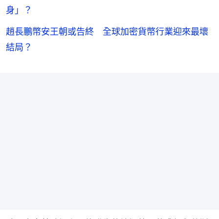
身」？
趙長鵬幣安王朝或告終 全球加密貨幣行業迎來最壞
結局？