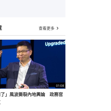
章
查看更多
01:08
知了」風波撕裂內地輿論 政務官
杠