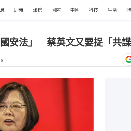
息
即時
熱榜
國際
中國
科技
生活
體
國安法」 蔡英文又要捉「共諜
45