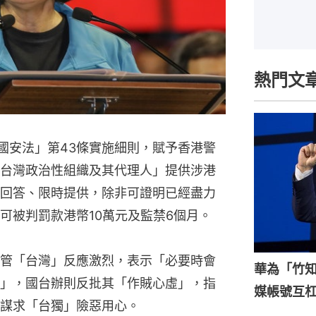
熱門文
版國安法」第43條實施細則，賦予香港警
台灣政治性組織及其代理人」提供涉港
回答、限時提供，除非可證明已經盡力
可被判罰款港幣10萬元及監禁6個月。
管「台灣」反應激烈，表示「必要時會
華為「竹
」，國台辦則反批其「作賊心虛」，指
媒帳號互
謀求「台獨」險惡用心。