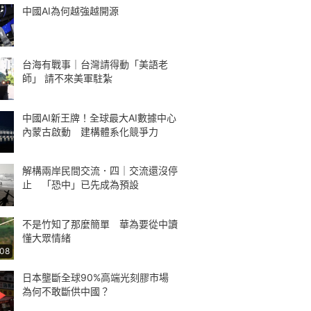
中國AI為何越強越開源
台海有戰事｜台灣請得動「美語老
師」 請不來美軍駐紮
中國AI新王牌！全球最大AI數據中心
內蒙古啟動 建構體系化競爭力
解構兩岸民間交流．四｜交流還沒停
止 「恐中」已先成為預設
不是竹知了那麼簡單 華為要從中讀
懂大眾情緒
:08
日本壟斷全球90%高端光刻膠市場
為何不敢斷供中國？