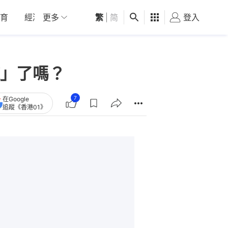
育
經濟
更多
01深圳
繁
觀點
|
简
健康
好食玩飛
登入
女
」了嗎？
7
在Google
追蹤《香港01》