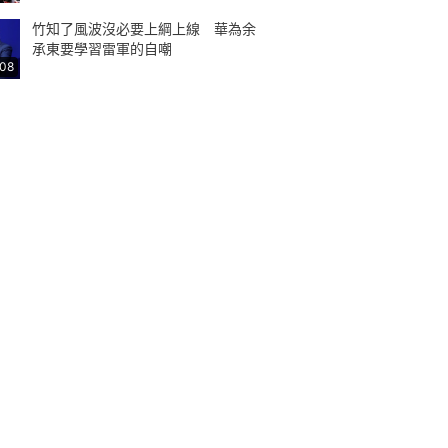
竹知了風波沒必要上綱上線 華為余
承東要學習雷軍的自嘲
:08