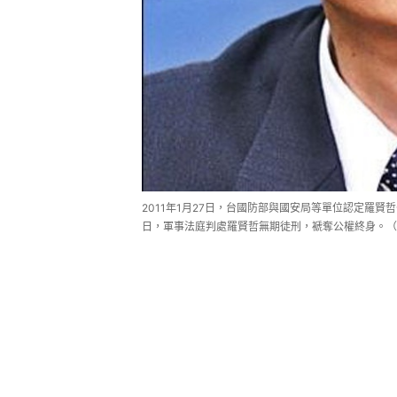
2011年1月27日，台國防部與國安局等單位認定羅賢
日，軍事法庭判處羅賢哲無期徒刑，褫奪公權終身。（