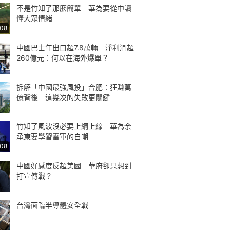
不是竹知了那麼簡單 華為要從中讀
懂大眾情緒
:08
中國巴士年出口超7.8萬輛 淨利潤超
260億元：何以在海外爆單？
拆解「中國最強風投」合肥：狂賺萬
億背後 這幾次的失敗更關鍵
竹知了風波沒必要上綱上線 華為余
承東要學習雷軍的自嘲
:08
中國好感度反超美國 華府卻只想到
打宣傳戰？
台灣面臨半導體安全戰