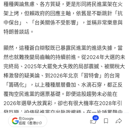
種種輿論焦慮、各方質疑，更是形同將民進黨架在火
架上烤，但賴政府的回應主軸，依舊是不斷跳針「抗
中保台」、「台美關係不受影響」，並稱非常樂意與
特朗普談話。
顯然，這種蒼白辯駁既已暴露民進黨的進退失據，當
然也就難挽變局齒輪的持續前進。從2024年大選的未
完終局、2025年大罷免大失敗的局部震撼、被關稅大
棒激發的疑美論、到2026年北京「習特會」的台灣
「籌碼化」，以上種種層層疊加、水滴石穿，都正反
覆掏空民進黨的選票基礎。即便這股趨勢未必能在
2026年選舉大放異彩，卻也有很大機率在2028年引
發巨變：迫使民進黨交出執政權柄，在一片唾罵聲中
48
在Google
黯然下台。
追蹤《香港01》