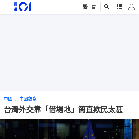
繁
|
简
中國
中國觀察
台灣外交靠「借場地」簡直欺民太甚