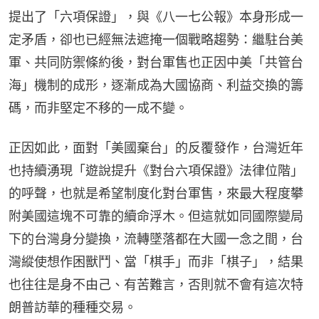
提出了「六項保證」，與《八一七公報》本身形成一
定矛盾，卻也已經無法遮掩一個戰略趨勢：繼駐台美
軍、共同防禦條約後，對台軍售也正因中美「共管台
海」機制的成形，逐漸成為大國協商、利益交換的籌
碼，而非堅定不移的一成不變。
正因如此，面對「美國棄台」的反覆發作，台灣近年
也持續湧現「遊說提升《對台六項保證》法律位階」
的呼聲，也就是希望制度化對台軍售，來最大程度攀
附美國這塊不可靠的續命浮木。但這就如同國際變局
下的台灣身分變換，流轉墜落都在大國一念之間，台
灣縱使想作困獸鬥、當「棋手」而非「棋子」，結果
也往往是身不由己、有苦難言，否則就不會有這次特
朗普訪華的種種交易。