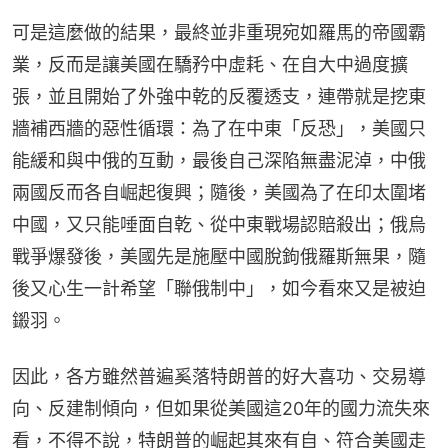
可是這麼做的結果，最終並非重現宛如羅馬的帝國霸
業，反而是讓美國在驕矜中虛耗、在自大中過度擴
張，並且開始了外強中乾的反覆透支，連帶就是挖東
牆補西牆的惡性循環：為了在中東「反恐」，美國只
能緩和與中俄的互動，最後自己深陷無盡泥淖，中俄
兩國反而各自崛起復興；隨後，美國為了在印太圍堵
中國，又只能唾面自乾、從中東戰場認賠殺出；俄烏
戰爭爆發後，美國先是施壓中國脫鉤俄羅斯無果，隨
後又心生一計希望「聯俄制中」，如今看來又是被迫
鎩羽。
因此，各方雖然普遍奚落特朗普的好大喜功、交易導
向、反建制傾向，但如果從美國這20年的國力流失來
看，不得不說，特朗普的崛起其來有自、符合美國走