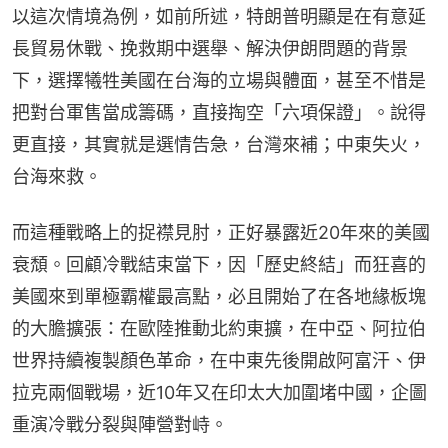
以這次情境為例，如前所述，特朗普明顯是在有意延
長貿易休戰、挽救期中選舉、解決伊朗問題的背景
下，選擇犧牲美國在台海的立場與體面，甚至不惜是
把對台軍售當成籌碼，直接掏空「六項保證」。說得
更直接，其實就是選情告急，台灣來補；中東失火，
台海來救。
而這種戰略上的捉襟見肘，正好暴露近20年來的美國
衰頹。回顧冷戰結束當下，因「歷史終結」而狂喜的
美國來到單極霸權最高點，必且開始了在各地緣板塊
的大膽擴張：在歐陸推動北約東擴，在中亞、阿拉伯
世界持續複製顏色革命，在中東先後開啟阿富汗、伊
拉克兩個戰場，近10年又在印太大加圍堵中國，企圖
重演冷戰分裂與陣營對峙。