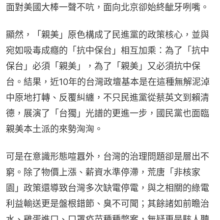
面對美國大棒一聲不吭，面向北京卻始終齜牙咧嘴。
顯然，「親美」原色構成了民進黨的政策核心，並與
宛如吸毒成癮的「抗中保台」相互加乘：為了「抗中
保台」必須「親美」，為了「親美」又必須抗中保
台。結果，近10年的台灣政壇基本是在這種無解泥淖
中原地打轉、反覆糾纏，不只民進黨從蔡英文到賴清
德，展演了「台獨」光譜的更進一步，國民黨也面臨
親美本土派的來勢洶洶。
可是在意識形態喧囂外，台灣的治理問題卻是層出不
窮。除了物價上漲、薪資水準停滯，荒唐「非核家
園」政策還導致台灣多次缺電停電，與之相關的綠電
利益輸送更是盤根錯節、臭不可聞；其餘諸如前瞻治
水、雞蛋進口、口罩疫苗種種弊案，無疑更是駭人聽