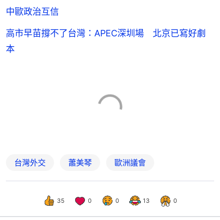
中歐政治互信
高市早苗撐不了台灣：APEC深圳場 北京已寫好劇
本
台灣外交
蕭美琴
歐洲議會
35
0
0
13
0