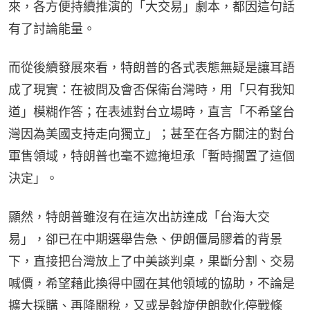
來，各方便持續推演的「大交易」劇本，都因這句話
有了討論能量。
而從後續發展來看，特朗普的各式表態無疑是讓耳語
成了現實：在被問及會否保衛台灣時，用「只有我知
道」模糊作答；在表述對台立場時，直言「不希望台
灣因為美國支持走向獨立」；甚至在各方關注的對台
軍售領域，特朗普也毫不遮掩坦承「暫時擱置了這個
決定」。
顯然，特朗普雖沒有在這次出訪達成「台海大交
易」，卻已在中期選舉告急、伊朗僵局膠着的背景
下，直接把台灣放上了中美談判桌，果斷分割、交易
喊價，希望藉此換得中國在其他領域的協助，不論是
擴大採購、再降關稅，又或是斡旋伊朗軟化停戰條