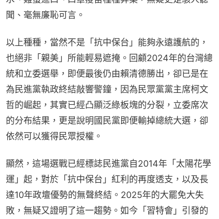
聞、毫無廉恥可言。
以上種種，當然不是「抗中保台」能夠永遠護航的，
也絕非「親美」所能輕易遮掩。回顧2024年的台灣總
統和立委選舉，即便最後仍由賴清德勝出，卻已是在
為民進黨執政終結敲響警鐘，因為民眾黨黨主席柯文
哲的崛起，其實已經凸顯泛綠板塊的分裂，立委席次
的分布結果，更是說明國民黨即便輸掉總統大選，卻
依然可以獲得民眾授權。
顯然，這場選戰已經標誌民進黨自2014年「太陽花學
運」起，對於「抗中保台」紅利的再度透支，以及長
達10年政壇優勢的無聲終結。2025年的大罷免大失
敗，無疑又證明了這一趨勢。如今「習特會」引發的