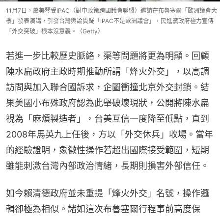
11月7日，蕭美琴受IPAC（對中政策跨國議會聯盟）邀請在布魯塞爾「歐洲議會大
樓」發表演講，引發台灣輿論質疑「IPAC不是歐洲議會」，民進黨政府極力宣傳
「外交突破」根本沒意義。（Getty）
若進一步比較歷史脈絡，渠等問題將更為明顯。回顧
陳水扁政府主政時期推動所謂「烽火外交」，以高調
訪問與加入聯合國訴求，企圖衝撞北京外交封鎖。結
果美國小布殊政府認為此舉破壞現狀，公開將陳水扁
視為「麻煩製造者」，台美互信一度降至低點，直到
2008年馬英九上任後，方以「外交休兵」收場。當年
的經驗證明，象徵性操作若超出國際接受範圍，短期
雖能刺激台灣內部政治情緒，長期則損害外部信任。
如今賴清德政府並未重提「烽火外交」名號，操作邏
輯卻極為相似。諸如這次布魯塞爾行程事前高度保