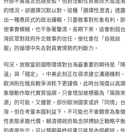
外部不實謠言迅速反駁，但對活動性質被誇大或混淆
的情況，卻選擇沉默以對。這種「選擇性澄清」透露
出一種愚民式的政治邏輯，只要敘事對形象有利，即
使事實模糊，也不急著釐清。長期下來，這會削弱台
灣民眾對政府外交敘事的信任，使社會在「自我說
服」的循環中失去對真實情勢的判斷力。
何況，放眼當前國際環境對台海最重要的期待是「降
溫」與「穩定」，中美此刻正在尋求建立溝通機制，
歐洲則在俄烏戰爭消耗下更謹慎，此時台灣還以高調
象徵動作取代實質協調，只會增加被標籤為「風險來
源」的可能。又儘管，部份歐洲國家或許「同情」台
灣，但在考量本國利益下，不可能也不會願意為象徵
性表態承擔代價，賴清德政府執念拼搏缺乏戰略平衡
的表面外交，可以預期最終結果只能是內部歡呼，外