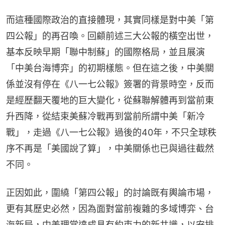
而這種國際政治的直接體現，其實同樣是對中美「第
四公報」的再召喚。回顧前述三大公報的橫空出世，
基本反映早期「聯中制蘇」的國際格局，並且展演
「中美台海博弈」的初期樣態。但在這之後，中美關
係並沒有停在《八一七公報》簽署的背景時空，反而
是經歷翻天覆地的巨大變化，從蘇聯解體再到當前東
升西降，從結束美蘇冷戰再到當前所謂中美「新冷
戰」，走過《八一七公報》過後的40年，不只全球秩
序不再是「美國說了算」，中美關係也已與過往截然
不同。
正因如此，圍繞「第四公報」的討論既有輿論市場，
更有其歷史必然，因為面對當前複雜的多域博弈、台
海新局，中美理當達成具有約束力的新共識，以安排