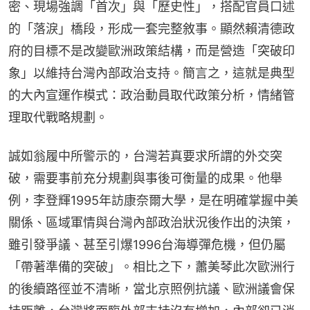
密、現場強調「首次」與「歷史性」，搭配官員口述
的「落淚」橋段，形成一套完整敘事。顯然賴清德政
府的目標不是改變歐洲政策結構，而是營造「突破印
象」以維持台灣內部政治支持。簡言之，這就是典型
的大內宣運作模式：政治動員取代政策分析，情緒管
理取代戰略規劃。
誠如翁履中所警示的，台灣若真要求所謂的外交突
破，需要事前充分規劃與事後可衡量的成果。他舉
例，李登輝1995年訪康奈爾大學，是在明確掌握中美
關係、區域軍情與台灣內部政治狀況後作出的決策，
雖引發爭議、甚至引爆1996台海導彈危機，但仍屬
「帶著準備的突破」。相比之下，蕭美琴此次歐洲行
的後續路徑並不清晰，當北京照例抗議、歐洲議會保