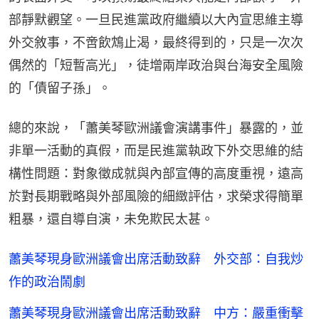
部靜默觀望。一旦民進黨政府繼續以大內宣思維主導
外交敘事，不啻飲鴆止渴，最終得到的，只是一次次
偶然的「短暫高光」，徒增兩岸政治與台海安全風險
的「債留子孫」。
總的來說，「蕭美琴歐洲議會演講事件」暴露的，並
非單一活動的真假，而是民進黨執政下外交思維的結
構性問題：對象徵成就與內部宣傳的高度重視，遠高
於對長期戰略與外部風險的細緻評估，求榮求得簡單
粗暴，還自導自演，未免欺民太甚。
蕭美琴現身歐洲議會出席活動致辭 外交部：自我炒
作的政治鬧劇
蕭美琴現身歐洲議會出席活動致辭 中方：嚴重衝擊