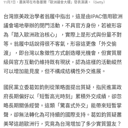
11月7日，蕭美琴在布魯塞爾「歐洲議會大樓」發表演講。（Getty）
台灣旅美政治學者翁履中指出，這是由IPAC借用歐洲
議會場地舉辦的閉門活動，不具官方身份，若被形容
為「踏入歐洲政治核心」，實際上是形式與份量不對
等。翁履中話說得很不客氣，形容這更像「外交偷
渡」，即台灣以象徵性方式創造曝光機會，但實質層
級與官方互動仍維持既有現狀，認為這樣的活動縱然
可以增加能見度，但不構成結構性外交進展。
國民黨立委葛如鈞則從策略面提出質疑，指民進黨政
府長期偏好以「短暫高光時刻」累積外交成績，卻忽
略長期關係經營。這類「驚喜式外交」能帶來短暫掌
聲，卻無法轉化為可持續的國際支持。葛如鈞質疑蕭
美琴這趟歐洲行，究竟為台灣增加了多少實質盟友？