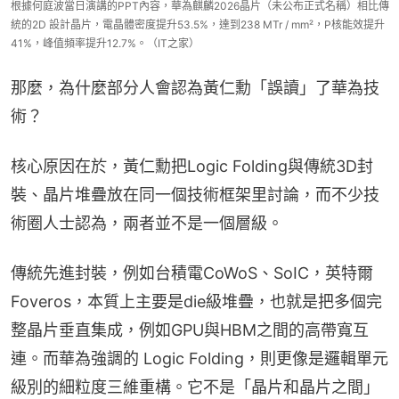
根據何庭波當日演講的PPT內容，華為麒麟2026晶片（未公布正式名稱）相比傳
統的2D 設計晶片，電晶體密度提升53.5%，達到238 MTr / mm²，P核能效提升
41%，峰值頻率提升12.7%。（IT之家）
那麼，為什麼部分人會認為黃仁勳「誤讀」了華為技
術？
核心原因在於，黃仁勳把Logic Folding與傳統3D封
裝、晶片堆疊放在同一個技術框架里討論，而不少技
術圈人士認為，兩者並不是一個層級。
傳統先進封裝，例如台積電CoWoS、SoIC，英特爾
Foveros，本質上主要是die級堆疊，也就是把多個完
整晶片垂直集成，例如GPU與HBM之間的高帶寬互
連。而華為強調的 Logic Folding，則更像是邏輯單元
級別的細粒度三維重構。它不是「晶片和晶片之間」