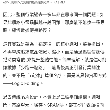
ASML的EUV光刻機的最終組裝照片。（ASML）
因此，整個行業過去十多年都在思考同一個問題：如
果繼續縮小電晶體越來越困難，那麼能不能換一種思
路，縮短數據傳播路徑？
這其實就是華為「韜定律」的核心邏輯。華為提出，
不再單純追求電晶體尺寸縮小，而是通過壓縮信號傳
播時間常數τ來提升整體性能。簡單理解，就是儘可能
讓數據「少跑一點路」。這背後真正引發行業關注
的，並不是「τ定律」這個名字，而是其具體實現方式
——Logic Folding。
過去傳統晶片設計，本質上是二維平面結構。邏輯
門、電路單元、緩存、SRAM等，都在矽片表面橫向