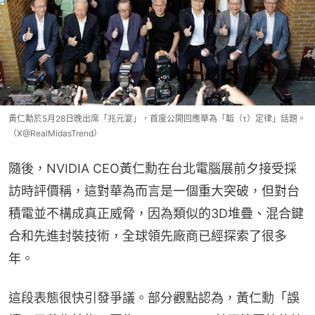
黃仁勳於5月28日晚出席「兆元宴」，首度公開回應華為「韜（τ）定律」話題。
（X@RealMidasTrend）
隨後，NVIDIA CEO黃仁勳在台北電腦展前夕接受採
訪時評價稱，這對華為而言是一個重大突破，但對台
積電並不構成真正威脅，因為類似的3D堆疊、混合鍵
合和先進封裝技術，全球領先廠商已經探索了很多
年。
這段表態很快引發爭議。部分觀點認為，黃仁勳「誤