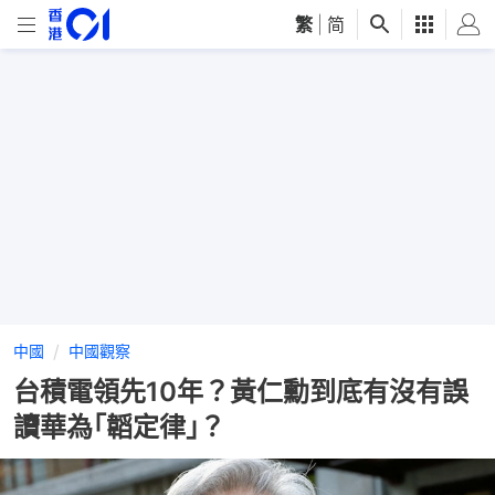
繁
|
简
中國
中國觀察
台積電領先10年？黃仁勳到底有沒有誤
讀華為｢韜定律｣？