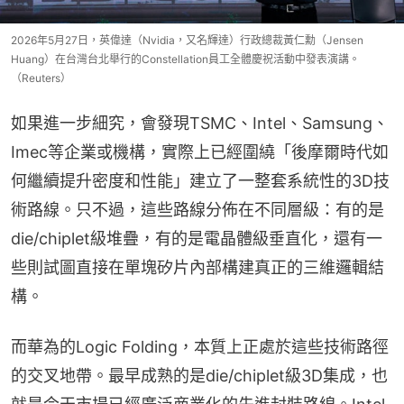
2026年5月27日，英偉達（Nvidia，又名輝達）行政總裁黃仁勳（Jensen
Huang）在台灣台北舉行的Constellation員工全體慶祝活動中發表演講。
（Reuters）
如果進一步細究，會發現TSMC、Intel、Samsung、
Imec等企業或機構，實際上已經圍繞「後摩爾時代如
何繼續提升密度和性能」建立了一整套系統性的3D技
術路線。只不過，這些路線分佈在不同層級：有的是
die/chiplet級堆疊，有的是電晶體級垂直化，還有一
些則試圖直接在單塊矽片內部構建真正的三維邏輯結
構。
而華為的Logic Folding，本質上正處於這些技術路徑
的交叉地帶。最早成熟的是die/chiplet級3D集成，也