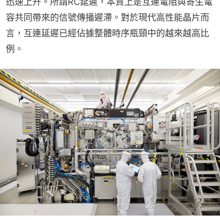
迅速上升。所謂RC延遲，本質上是互連電阻與寄生電
容共同帶來的信號傳播遲滯。對於現代高性能晶片而
言，互連延遲已經佔據整體時序瓶頸中的越來越高比
例。