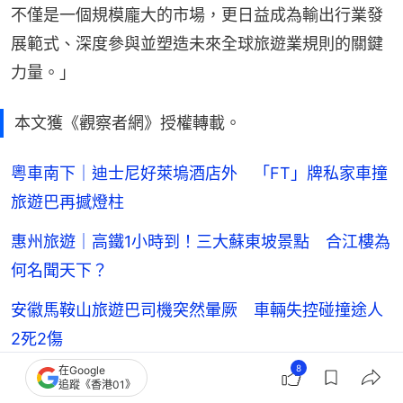
不僅是一個規模龐大的市場，更日益成為輸出行業發
展範式、深度參與並塑造未來全球旅遊業規則的關鍵
力量。」
本文獲《觀察者網》授權轉載。
粵車南下｜迪士尼好萊塢酒店外 「FT」牌私家車撞
旅遊巴再撼燈柱
惠州旅遊｜高鐵1小時到！三大蘇東坡景點 合江樓為
何名聞天下？
安徽馬鞍山旅遊巴司機突然暈厥 車輛失控碰撞途人
2死2傷
8
在Google
追蹤《香港01》