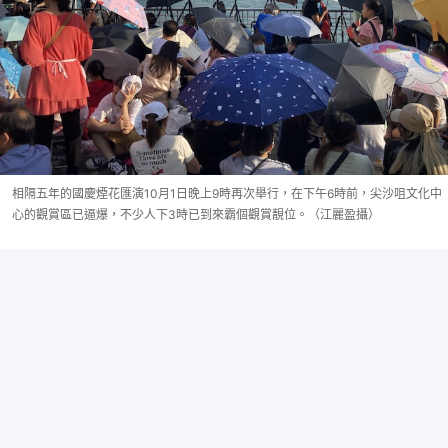
相隔五年的國慶煙花匯演10月1日晚上9時再次舉行，在下午6時前，尖沙咀文化中
心的觀賞區已逼爆，不少人下3時已到來霸個觀賞靚位。（江麗盈攝）