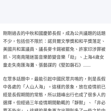
剛剛過去的中秋和國慶節長假，成為公共議題的話題
不少，包括但不限於：諾貝爾文學獎和和平獎落定、
美國共和黨議員、議長麥卡錫被罷免、許家印涉罪被
抓、河南南陽迷笛音樂節變音樂「劫」、上海4歲女
童走失南匯海灘、張藝謀的《堅如磐石》……
在眾多話題中，最能引起中國民眾共鳴的，則是長假
中各處的「人山人海」。這樣的景象，放在疫情前已
經是長假期間的常態，所以錯峰出行也成了很多人的
選擇。但經過三年疫情期間動輒的「靜默」、「非必
要不外出」，這樣的景象再次出現則多了一些之於中