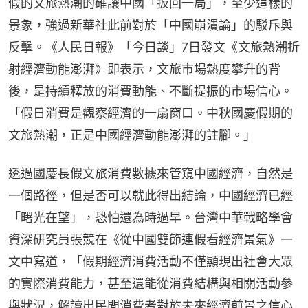
假的文旅熱潮的確讓中國「扳回一局」，至少這樣的
景象，強過新華社此前對於「中國崩潰論」的駁斥與
反擊。《人民日報》「今日談」7日發文《文旅熱潮折
射經濟動能澎湃》即表示，文旅市場熱度攀升的背
後，是持續釋放的消費動能、不斷提振的市場信心。
「假日消費是觀察經濟的一扇窗口。中秋國慶假期的
文旅熱潮，正是中國經濟動能澎湃的註腳。」
透過國慶長假文旅消費數據來管窺中國經濟，自然是
一個路徑，但是否可以就此得出結論，中國經濟已經
「曙光在望」，恐怕還為時過早。台灣中華戰略學會
資深研究員張競在《從中國雙節連假看經濟景氣》一
文中寫道，「假期經濟消費活動不僅顯現出社會大眾
的實際消費能力，甚至還能從消費結構與相關活動參
與狀況，解讀出民間消費者對於未來經濟前景之信心