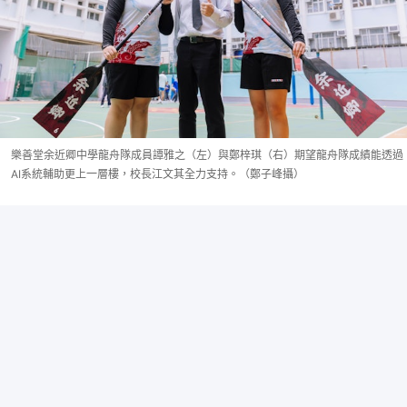
樂善堂余近卿中學龍舟隊成員譚雅之（左）與鄭梓琪（右）期望龍舟隊成績能透過
AI系統輔助更上一層樓，校長江文其全力支持。（鄭子峰攝）