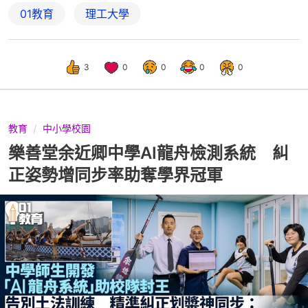
01教育
理工大學
3
0
0
0
0
教育
中小學校園
樂善堂余近卿中學AI龍舟檢測系統 糾
正姿勢增同步率助奪學界冠軍