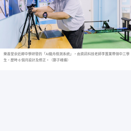
樂善堂余近卿中學研發的「AI龍舟檢測系統」，由資訊科技老師李置業帶領中三學
生，歷時 6 個月設計及修正。（鄭子峰攝）