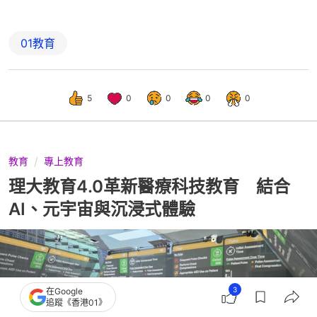
01教育
5
0
0
0
0
教育
專上教育
理大教育4.0革新醫療科技教育 結合
AI、元宇宙與沉浸式體驗
3
在Google
追蹤《香港01》