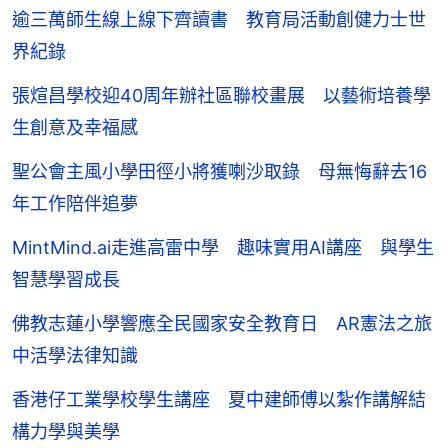
逾三萬師生線上線下齊讀書 教育局活動創健力士世
界紀錄
張煊昌學校迎40周年辦社區聯校畫展 以藝術培養學
生創意及幸福感
聖公會主風小學田徑小將獲喇沙取錄 母無悔辭去16
年工作陪伴追夢
MintMind.ai走進高雷中學 趣味實用AI講座 與學生
智慧學習成長
佛教志蓮小學響應全民國家安全教育日 AR憲法之旅
中活學法律知識
香港仔工業學校學生講座 夏中建師傅以紮作講解結
構力學與美學