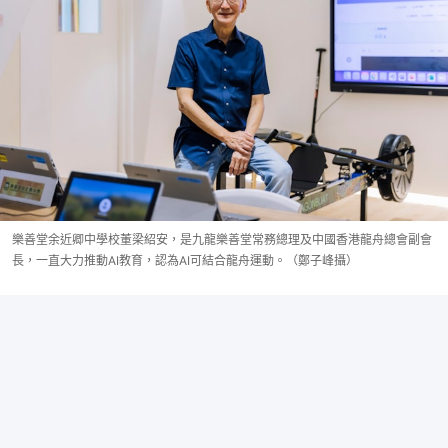
樂善堂余近卿中學校董梁紹安，是九龍樂善堂常務總理及中國香港龍舟總會副會
長，一直大力推動AI教育，認為AI可結合龍舟運動。（鄭子峰攝）