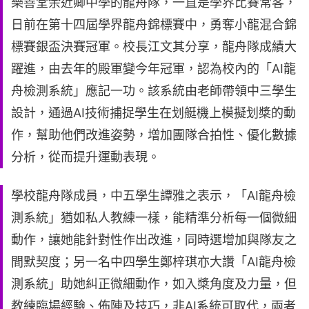
樂善堂余近卿中學的龍舟隊，一直是學界比賽常客，
日前在第十四屆學界龍舟錦標賽中，勇奪小龍混合錦
標賽銀盃決賽冠軍。校長江文其分享，龍舟隊成績大
躍進，由去年的殿軍變今年冠軍，認為校內的「AI龍
舟檢測系統」應記一功。該系統由老師帶領中三學生
設計，通過AI技術捕捉學生在划艇機上模擬划槳的動
作，幫助他們改進姿勢，增加團隊合拍性、優化數據
分析，從而提升運動表現。
學校龍舟隊成員，中五學生譚雅之表示，「AI龍舟檢
測系統」猶如私人教練一樣，能精準分析每一個微細
動作，讓她能針對性作出改進，同時選增加與隊友之
間默契度；另一名中四學生鄭梓琪亦大讚「AI龍舟檢
測系統」助她糾正微細動作，如入槳角度及力量，但
教練臨場經驗、佈陣及技巧，非AI系統可取代，兩者