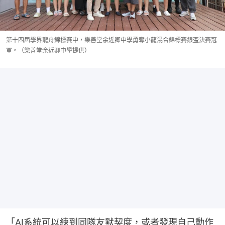
第十四屆學界龍舟錦標賽中，樂善堂余近卿中學勇奪小龍混合錦標賽銀盃決賽冠
軍。（樂善堂余近卿中學提供）
「AI系統可以練到同隊友默契度，或者發現自己動作