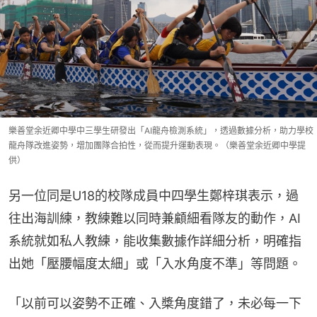
樂善堂余近卿中學中三學生研發出「AI龍舟檢測系統」，透過數據分析，助力學校
龍舟隊改進姿勢，增加團隊合拍性，從而提升運動表現。（樂善堂余近卿中學提
供）
另一位同是U18的校隊成員中四學生鄭梓琪表示，過
往出海訓練，教練難以同時兼顧細看隊友的動作，AI
系統就如私人教練，能收集數據作詳細分析，明確指
出她「壓腰幅度太細」或「入水角度不準」等問題。
「以前可以姿勢不正確、入槳角度錯了，未必每一下