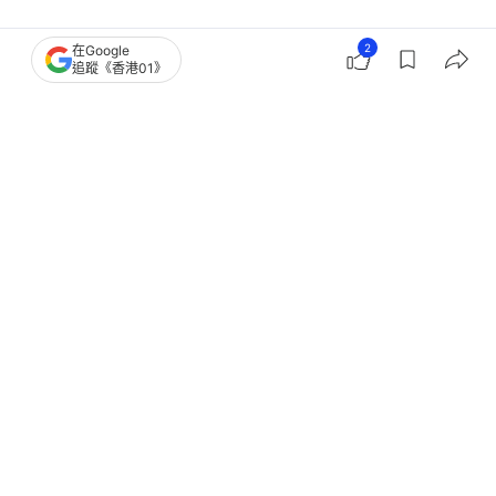
2
在Google
追蹤《香港01》
育兒｜孩子抗拒睡覺？專家揭兒童睡眠焦慮真相 用
陪伴建立安全感
兒童健康｜研究指手機與睡眠質素及肥胖有關 愈早有
手機健康愈差
孩子睡不好半夜容易醒？研究發現建立規律睡前習慣
可改善睡眠質素
婆媳｜觀察孩子半夜睡眠習慣 奶奶卻總要干涉 新
抱嘆育兒路難行
兒童睡眠｜孩子習慣晚睡怎辦？很多家長墮入迷思
「好心做壞事」