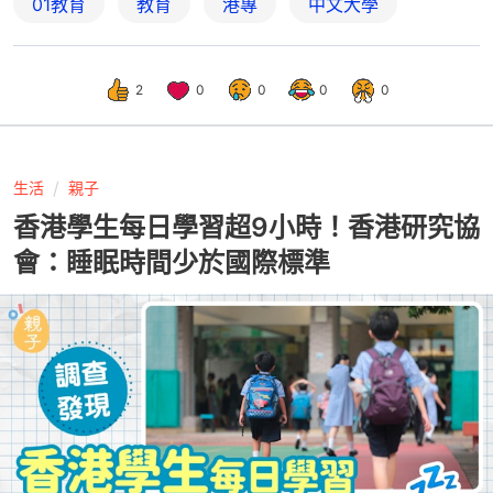
01教育
教育
港專
中文大學
2
0
0
0
0
生活
親子
香港學生每日學習超9小時！香港研究協
會：睡眠時間少於國際標準