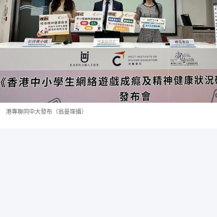
港專聯同中大發布（翁曼琛攝）