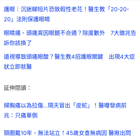
護眼｜沉迷睇短片恐致假性老花！醫生教「20-20-
20」法則保護眼睛
眼睛痛、頭痛竟因眼鏡不合適？除度數外 7大徵兆告
訴你該換了
遠視導致頭痛眼酸？醫生教4招護眼關鍵 出現4大症
狀立即就醫
延伸閱讀：
婦胸痛以為拉傷…隔天冒出「皮蛇」！醫曝發病前
兆：只痛單側
頸圈戴10年、無法站立！45歲女查無病因 醫揪出問