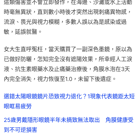
這類傷害並不會立即發作，在海邊、沙灘或水上活動
時毫無異狀，直到數小時後才突然出現刺痛異物感，
流淚、畏光與視力模糊，多數人誤以為是感染或過
敏，延誤就醫。
女大生直呼冤枉，當天購買了一副深色墨鏡，原以為
已做好防曬，怎知完全沒有遮陽效果，所幸經人工淚
液、抗生素眼藥水及止痛藥治療後，角膜水泡在3天
內完全消失，視力恢復至1.0，未留下後遺症。
選錯太陽眼鏡鏡片恐致視力退化？1現象代表鏡距太短
眼眶易疲勞
25歲男戴隱形眼鏡半年未摘致無法取出 角膜健康受
到不可逆損害