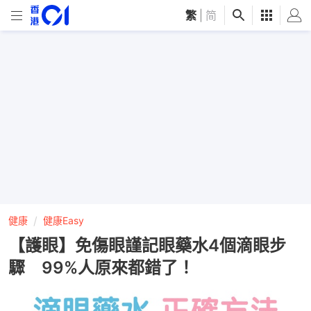
繁
|
简
健康
健康Easy
【護眼】免傷眼謹記眼藥水4個滴眼步
驟 99%人原來都錯了！