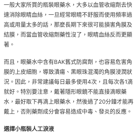
一般大家所買的瓶裝眼藥水，大多以血管收縮劑去快
速消除眼睛血絲，一旦經常眼睛不舒服而使用頻率過
高或用量太多的話，那麼長期下來很可能損害角膜及
結膜，而當血管收縮劑藥性沒了，眼睛血絲反而更顯
著。
而且，眼藥水中含有BAK舊式防腐劑，也容易危害角
膜的上皮細胞，導致潰瘍、黑眼珠混濁的角膜浸潤狀
況。因此，非常建議每日最多使用4次，且每次各1滴
就好。特別要注意，戴著隱形眼鏡不能直接滴眼藥
水，最好取下再滴上眼藥水，然後過了20分鐘才能再
戴上，否則藥劑成分會容易造成中毒、發炎的反應。
選擇小瓶裝人工淚液