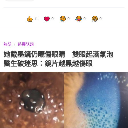
11
0
0
0
0
熱話
熱爆話題
她戴墨鏡仍曬傷眼睛 雙眼起滿氣泡
醫生破迷思：鏡片越黑越傷眼