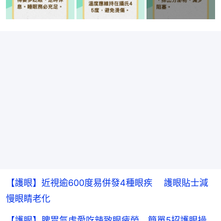
【護眼】近視逾600度易併發4種眼疾 護眼貼士減
慢眼睛老化
【護眼】脾胃氣虛愛吃辣致眼疲勞 簡單5招護眼操