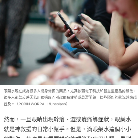
眼藥水現在成為很多人隨身常備的藥品，尤其依賴電子科技和智慧型產品的緣故，
很多人都曾反映因為用眼過度而引起眼睛疲勞或乾澀問題，這些隱疾的狀況越來越
普及。（ROBIN WORRALL/Unsplash）
然而，一旦眼睛出現幹癢、澀或痠痛等症狀，眼藥水
就是神救援的日常小幫手。但是，滴眼藥水這個小小