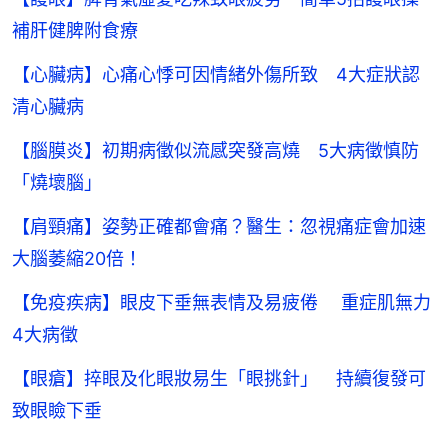
補肝健脾附食療
【心臟病】心痛心悸可因情緒外傷所致 4大症狀認
清心臟病
【腦膜炎】初期病徵似流感突發高燒 5大病徵慎防
「燒壞腦」
【肩頸痛】姿勢正確都會痛？醫生：忽視痛症會加速
大腦萎縮20倍！
【免疫疾病】眼皮下垂無表情及易疲倦 重症肌無力
4大病徵
【眼瘡】捽眼及化眼妝易生「眼挑針」 持續復發可
致眼瞼下垂