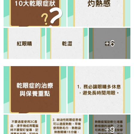
+
6
+
9