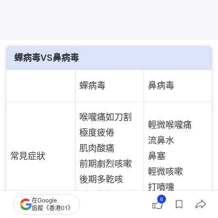
蟬病毒VS鼻病毒
蟬病毒
鼻病毒
喉嚨痛如刀割
輕微喉嚨痛
極度疲倦
流鼻水
肌肉酸痛
常見症狀
鼻塞
前期劇烈咳嗽
輕微咳嗽
後期多乾咳
打噴嚏
呼吸急促
6
在Google
追蹤《香港01》