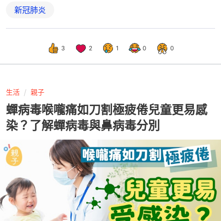
新冠肺炎
3
2
1
0
0
生活
親子
蟬病毒喉嚨痛如刀割極疲倦兒童更易感
染？了解蟬病毒與鼻病毒分別