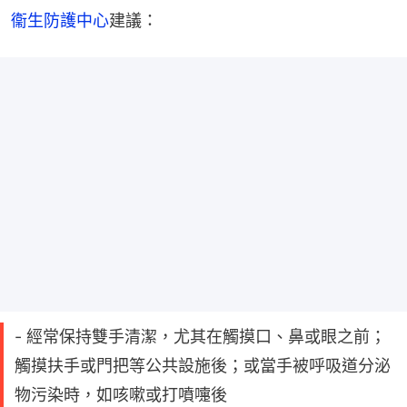
衞生防護中心
建議：
- 經常保持雙手清潔，尤其在觸摸口、鼻或眼之前；
觸摸扶手或門把等公共設施後；或當手被呼吸道分泌
物污染時，如咳嗽或打噴嚏後