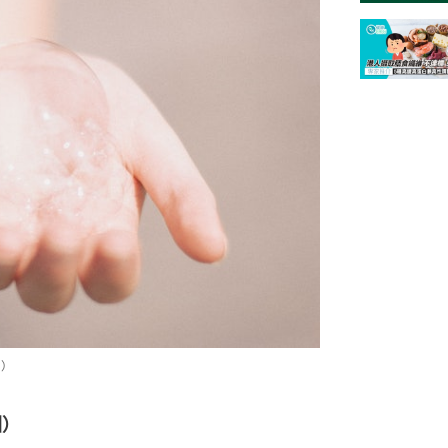
z）
圖）