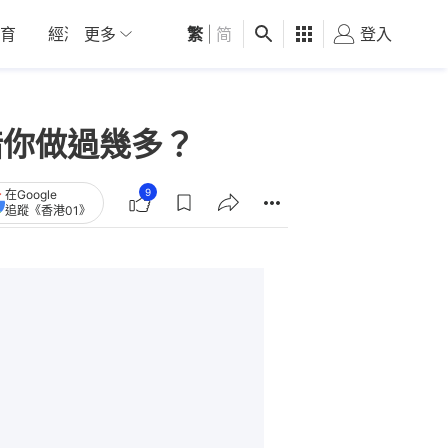
育
經濟
更多
01深圳
繁
觀點
|
简
健康
好食玩飛
登入
女
錯你做過幾多？
9
在Google
追蹤《香港01》