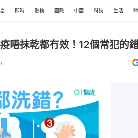
息
即時
熱榜
國際
中國
科技
生活
體
疫唔抹乾都冇效！12個常犯的
08