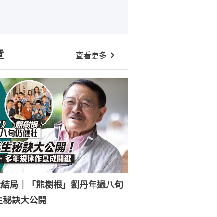
章
查看更多
大結局｜「熊樹根」劉丹年過八旬
生秘訣大公開