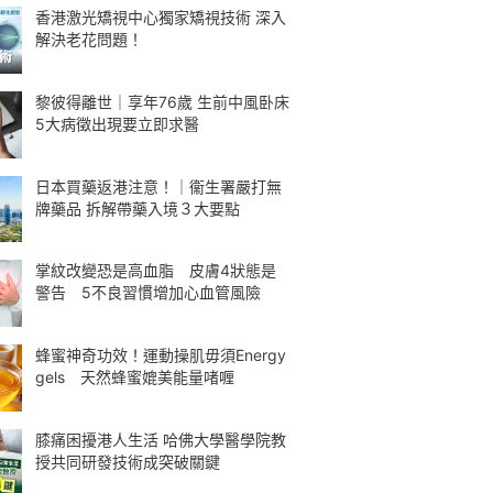
香港激光矯視中心獨家矯視技術 深入
解決老花問題！
黎彼得離世｜享年76歲 生前中風卧床
5大病徵出現要立即求醫
日本買藥返港注意！｜衞生署嚴打無
牌藥品 拆解帶藥入境３大要點
掌紋改變恐是高血脂 皮膚4狀態是
警告 5不良習慣增加心血管風險
蜂蜜神奇功效！運動操肌毋須Energy
gels 天然蜂蜜媲美能量啫喱
膝痛困擾港人生活 哈佛大學醫學院教
授共同研發技術成突破關鍵