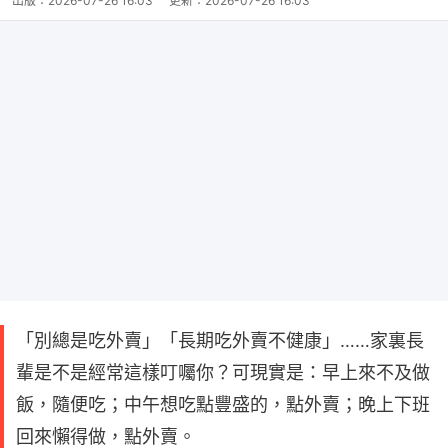
出版：
2026-07-26 16:03
更新：
2026-07-26 16:03
「別總是吃外賣」「長期吃外賣不健康」……家裏長
輩是不是經常這樣叮囑你？可現實是：早上來不及做
飯，隨便吃；中午想吃點豐盛的，點外賣；晚上下班
回來懶得做，點外賣。