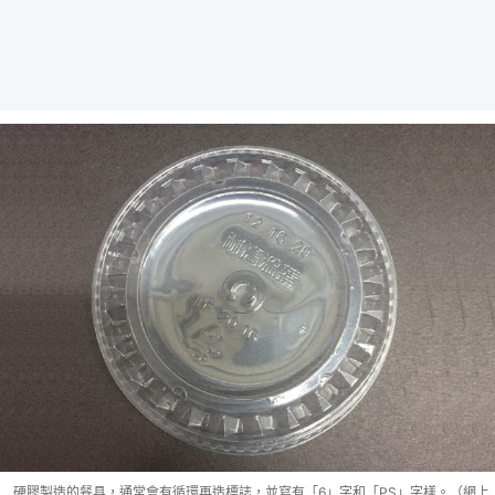
硬膠製造的餐具，通常會有循環再造標誌，並寫有「6」字和「PS」字樣。（網上