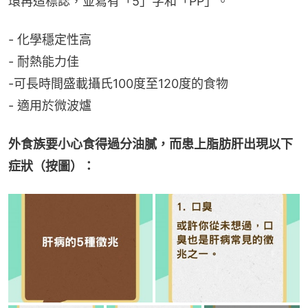
環再造標誌，並寫有「5」字和「PP」。
- 化學穩定性高
- 耐熱能力佳
-可長時間盛載攝氏100度至120度的食物
- 適用於微波爐
外食族要小心食得過分油膩，而患上脂肪肝出現以下
症狀（按圖）：