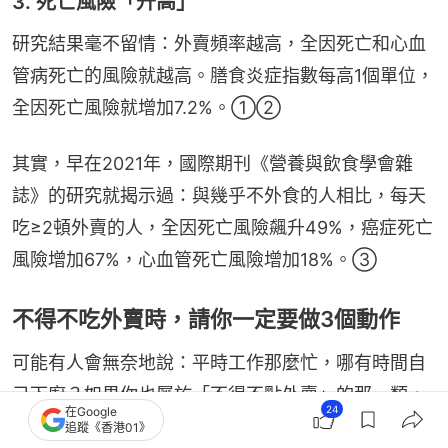
3. 死亡風險「升高」
研究結果毫不留情：外賣頻率越高，全因死亡和心血
管病死亡的風險就越高。膳食炎症指數每高1個單位，
全因死亡風險就增加7.2%。①②
其實，早在2021年，國際期刊《營養與飲食學會雜
誌》的研究就揭示過：與幾乎不外食的人相比，每天
吃≥2頓外賣的人，全因死亡風險飆升49%，癌症死亡
風險增加67%，心血管死亡風險增加18%。③
不得不吃外賣時，請你一定要做3個動作
可能有人會無奈地說：平時工作那麼忙，哪有時間自
己下廚？如果你也屬於「不得不點外賣」的那一類，
24
在Google
其實不必太過焦慮，只要掌握一點方法，外賣同樣可
追蹤《香港01》