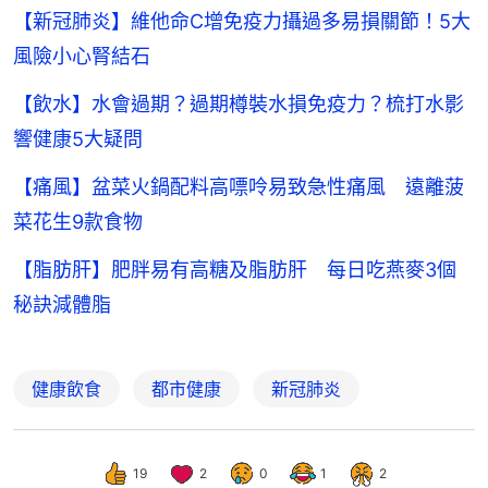
【新冠肺炎】維他命C增免疫力攝過多易損關節！5大
風險小心腎結石
【飲水】水會過期？過期樽裝水損免疫力？梳打水影
響健康5大疑問
【痛風】盆菜火鍋配料高嘌呤易致急性痛風 遠離菠
菜花生9款食物
【脂肪肝】肥胖易有高糖及脂肪肝 每日吃燕麥3個
秘訣減體脂
健康飲食
都市健康
新冠肺炎
19
2
0
1
2