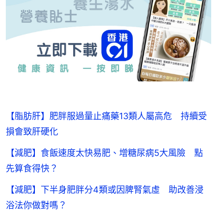
【脂肪肝】肥胖服過量止痛藥13類人屬高危 持續受
損會致肝硬化
【減肥】食飯速度太快易肥、增糖尿病5大風險 點
先算食得快？
【減肥】下半身肥胖分4類或因脾腎氣虛 助改善浸
浴法你做對嗎？