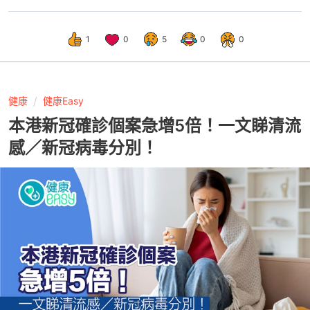
1
0
5
0
0
健康
健康Easy
本港新冠確診個案急增5倍！一文睇清流
感／新冠病毒分別！