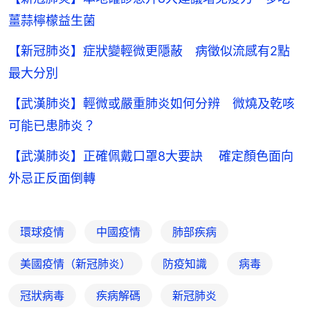
薑蒜檸檬益生菌
【新冠肺炎】症狀變輕微更隱蔽 病徵似流感有2點
最大分別
【武漢肺炎】輕微或嚴重肺炎如何分辨 微燒及乾咳
可能已患肺炎？
【武漢肺炎】正確佩戴口罩8大要訣 確定顏色面向
外忌正反面倒轉
環球疫情
中國疫情
肺部疾病
美國疫情（新冠肺炎）
防疫知識
病毒
冠狀病毒
疾病解碼
新冠肺炎