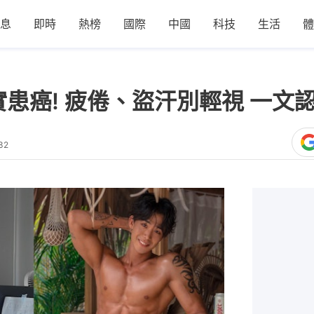
息
即時
熱榜
國際
中國
科技
生活
體
實患癌! 疲倦、盜汗別輕視 一文
32