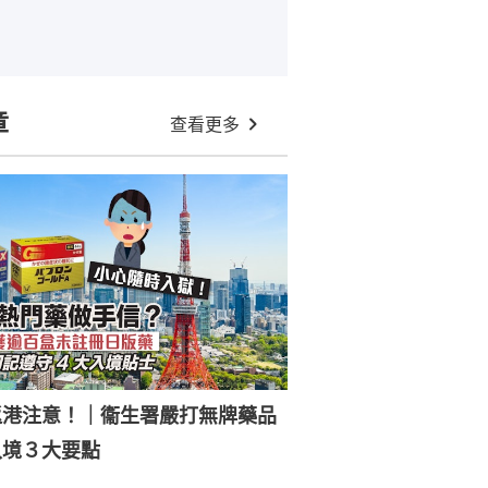
章
查看更多
返港注意！｜衞生署嚴打無牌藥品
入境３大要點