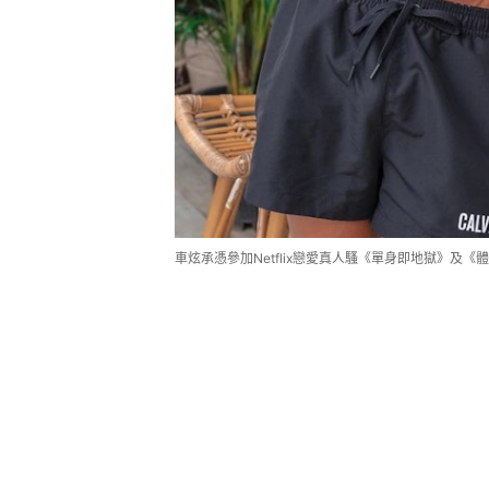
車炫承憑參加Netflix戀愛真人騷《單身即地獄》及