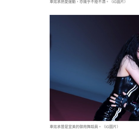
車炫承熱愛運動，亦幾乎不煙不酒。（IG圖片）
車炫承曾是宣美的御用舞蹈員。（IG圖片）