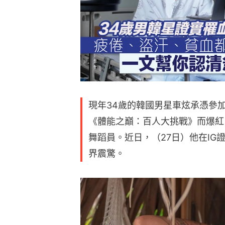
現年34歲的韓國男星車炫承憑參加N
《體能之巔：百人大挑戰》而爆紅
舞蹈員。近日，（27日）他在I
界震驚。