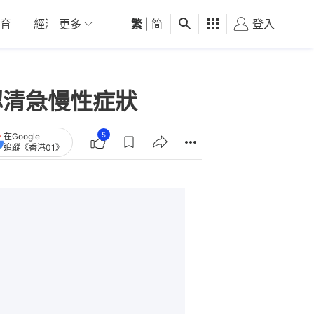
育
經濟
更多
01深圳
繁
觀點
|
简
健康
好食玩飛
登入
女
認清急慢性症狀
5
在Google
追蹤《香港01》