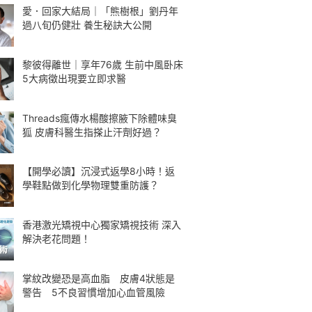
愛．回家大結局｜「熊樹根」劉丹年
過八旬仍健壯 養生秘訣大公開
黎彼得離世｜享年76歲 生前中風卧床
5大病徵出現要立即求醫
Threads瘋傳水楊酸擦腋下除體味臭
狐 皮膚科醫生指搽止汗劑好過？
【開學必讀】沉浸式返學8小時！返
學鞋點做到化學物理雙重防護？
香港激光矯視中心獨家矯視技術 深入
解決老花問題！
掌紋改變恐是高血脂 皮膚4狀態是
警告 5不良習慣增加心血管風險