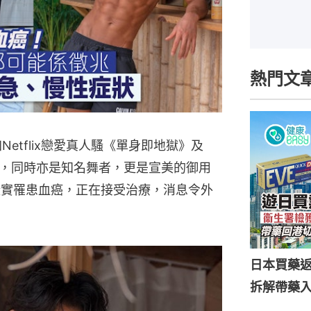
熱門文
etflix戀愛真人騷《單身即地獄》及
，同時亦是知名舞者，更是宣美的御用
G證實罹患血癌，正在接受治療，消息令外
日本買藥
拆解帶藥