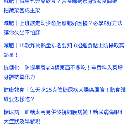
減肥｜減重七分靠飲食？營養師揭瘦身5飲食關鍵
把蔬菜當成主菜
減肥｜上班族走動少愈坐愈肥好困擾？必學8好方法
讓你久坐不怕胖
減肥｜15款炸物熱量排名要知 6招進食貼士防攝取高
熱量！
抗糖化｜防提早衰老4樣東西不多吃！辛香料入菜增
身體抗氧化力
健康飲食｜每天吃25克降糖尿病大腸癌風險！膳食纖
維要怎樣吃？
糖尿病｜血糖太高易併發視網膜病變！糖尿病傷眼4
大症狀及早發現