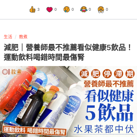
3
0
0
0
0
生活
教煮
減肥｜營養師最不推薦看似健康5飲品！
運動飲料喝錯時間最傷腎