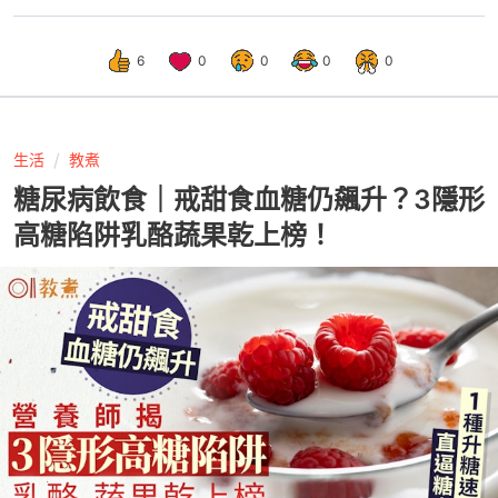
6
0
0
0
0
生活
教煮
糖尿病飲食｜戒甜食血糖仍飆升？3隱形
高糖陷阱乳酪蔬果乾上榜！