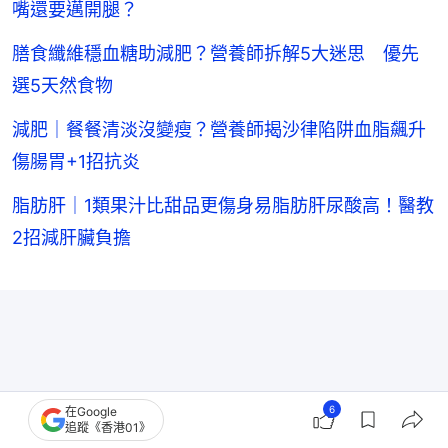
嘴還要邁開腿？
膳食纖維穩血糖助減肥？營養師拆解5大迷思 優先
選5天然食物
減肥｜餐餐清淡沒變瘦？營養師揭沙律陷阱血脂飆升
傷腸胃+1招抗炎
脂肪肝｜1類果汁比甜品更傷身易脂肪肝尿酸高！醫教
2招減肝臟負擔
6
在Google
追蹤《香港01》