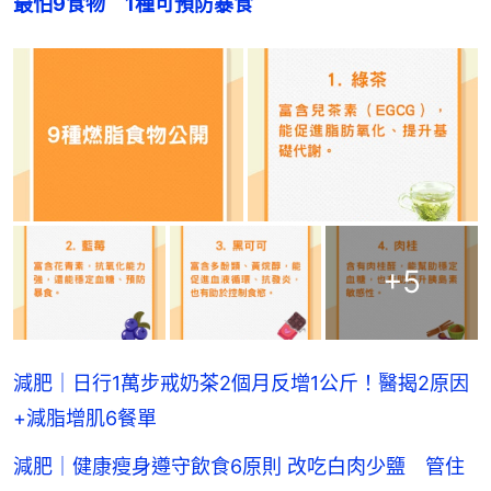
最怕9食物　1種可預防暴食
+
5
減肥｜日行1萬步戒奶茶2個月反增1公斤！醫揭2原因
+減脂增肌6餐單
減肥｜健康瘦身遵守飲食6原則 改吃白肉少鹽 管住