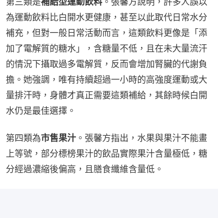
第三類是
補給型運動飲料
。張馨方說明，許多人誤以
為運動飲料比白開水更健康，甚至以此取代日常水分
補充，但對一般日常活動而言，這類飲料更像是「添
加了電解質的糖水」，含糖量不低，且在未大量流汗
的情況下攝取過多電解質，反而會增加腎臟的代謝負
擔。她強調，唯有持續超過一小時的高強度運動或大
量排汗時，身體才真正需要這類補給，其餘時候白開
水仍是最佳選擇。
第四類為
市售果汁
。張馨方指出，水果與果汁不能畫
上等號，部分標榜果汁的飲品實際果汁含量極低，糖
分經過濃縮後偏高，且膳食纖維含量低。