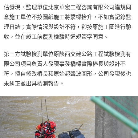
估發現，監理單位北京華宏工程咨詢有限公司違規同
意施工單位不按圖紙施工將繫樑抬升，不如實記錄監
理日誌；實際情況與設計不符，卻按原施工圖進行驗
收，並在竣工前覆測檢驗時違規簽字同意。
第三方試驗檢測單位原陜西交建公路工程試驗檢測有
限公司項目負責人發現事發橋樑實際樁長與設計不
符，擅自修改樁長和原始超聲波圖形，公司發現後也
未糾正並出具檢測報告。