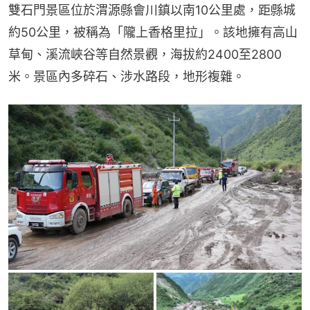
雙石門景區位於渭源縣會川鎮以南10公里處，距縣城
約50公里，被稱為「隴上香格里拉」。該地擁有高山
草甸、溪流峽谷等自然景觀，海拔約2400至2800
米。景區內多碎石、涉水路段，地形複雜。