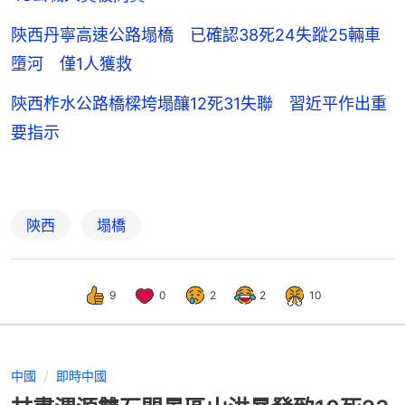
陝西丹寧高速公路塌橋 已確認38死24失蹤25輛車
墮河 僅1人獲救
陝西柞水公路橋樑垮塌釀12死31失聯 習近平作出重
要指示
陝西
塌橋
9
0
2
2
10
中國
即時中國