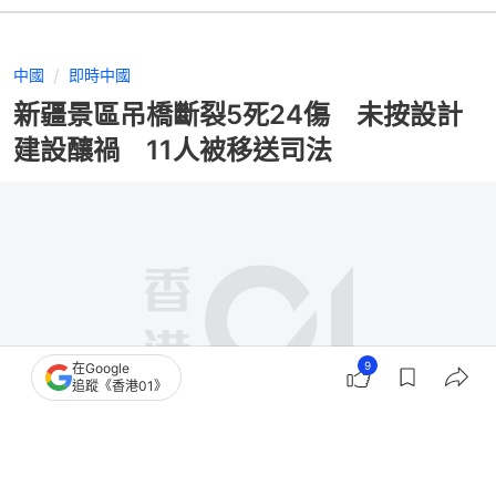
中國
即時中國
新疆景區吊橋斷裂5死24傷 未按設計
建設釀禍 11人被移送司法
9
在Google
追蹤《香港01》
撰文：
盛昀