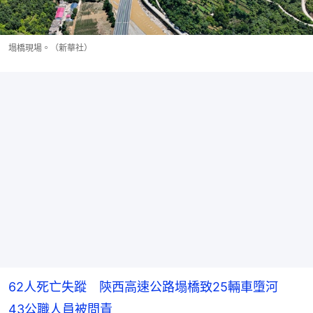
塌橋現場。（新華社）
62人死亡失蹤 陝西高速公路塌橋致25輛車墮河
43公職人員被問責