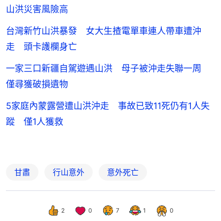
山洪災害風險高
台灣新竹山洪暴發 女大生揸電單車連人帶車遭沖
走 頭卡護欄身亡
一家三口新疆自駕遊遇山洪 母子被沖走失聯一周
僅尋獲破損遺物
5家庭內蒙露營遭山洪沖走 事故已致11死仍有1人失
蹤 僅1人獲救
甘肅
行山意外
意外死亡
2
0
7
1
0