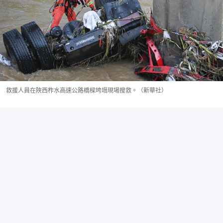
救援人員在陜西柞水高速公路橋樑垮塌現場搜救。（新華社）