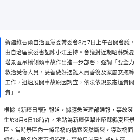
新疆維吾爾自治區黨委常委會8月7日上午召開會議，
由自治區黨委書記陳小江主持。會議對近期昭蘇縣夏
塔景區吊橋側傾事故作出進一步部署，強調「要全力
救治受傷人員，妥善做好遇難人員善後及家屬安撫等
工作，迅速展開事故原因調查，依法依規嚴肅追責問
責」。
根據《新疆日報》報道，據應急管理部通報，事故發
生於8月6日18時許，地點為新疆伊犁州昭蘇縣夏塔景
區。當時景區內一條吊橋的橋索突然斷裂，導致橋面
傾斜，數名遊客不慎滑落。事故目前已造成5人死