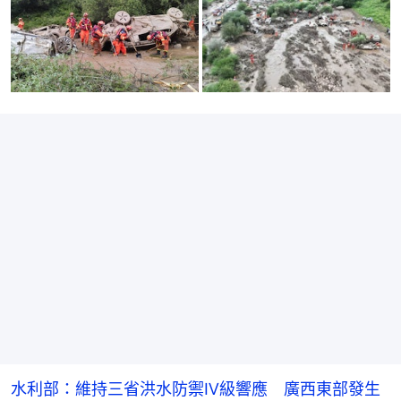
水利部：維持三省洪水防禦Ⅳ級響應 廣西東部發生