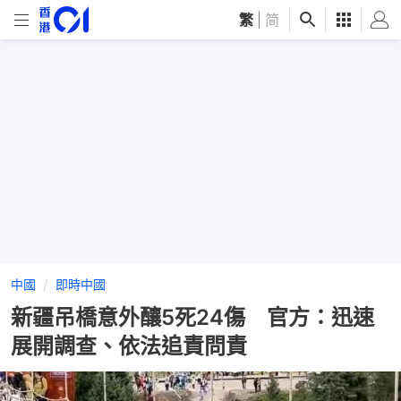
繁
|
简
中國
即時中國
新疆吊橋意外釀5死24傷 官方：迅速
展開調查、依法追責問責