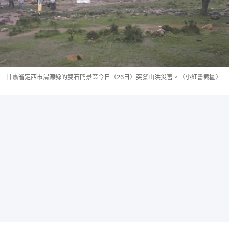
甘肅省定西市渭源縣的雙石門景區今日（26日）突發山洪災害。（小紅書截圖）