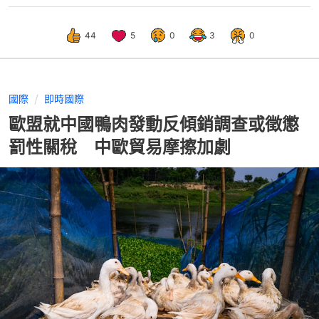
44
5
0
3
0
國際
即時國際
歐盟就中國鴨肉發動反傾銷調查或徵懲
罰性關稅 中歐貿易摩擦加劇