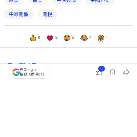
中歐關係
關稅
5
0
0
2
1
中國
即時中國
52
在Google
中國商務部：取消對歐盟兩家金融機構
追蹤《香港01》
反制措施