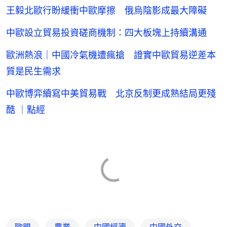
王毅北歐行盼緩衝中歐摩擦 俄烏陰影成最大障礙
中歐設立貿易投資磋商機制：四大板塊上持續溝通
歐洲熱浪｜中國冷氣機遭瘋搶 證實中歐貿易逆差本
質是民生需求
中歐博弈續寫中美貿易戰 北京反制更成熟結局更殘
酷 ｜點經
歐盟
農業
中國經濟
中國外交