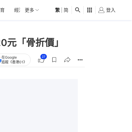
育
經濟
更多
01深圳
繁
觀點
|
简
健康
好食玩飛
登入
女
20元「骨折價」
27
在Google
追蹤《香港01》