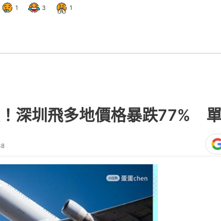
1
3
1
！深圳飛多地價格暴跌77% 單
38