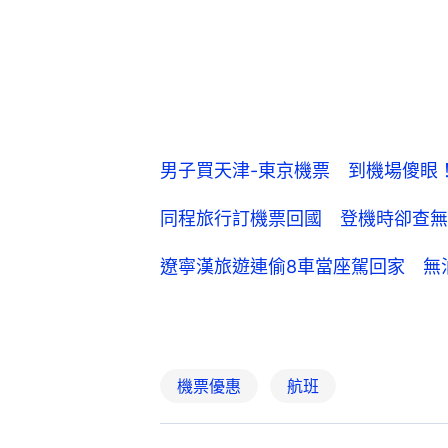
男子買天津-東京機票 到機場傻眼
同程旅行訂機票回國 登機時卻查無
遼寧漢旅遊連偷8車當座駕回家 無
機票優惠
航班