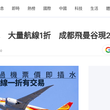
息
即時
熱榜
國際
中國
科技
生活
體
 大量航線1折 成都飛曼谷現
50