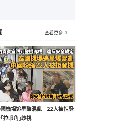
章
查看更多
國機場追星釀混亂 22人被拒登
｢拉眼角｣歧視