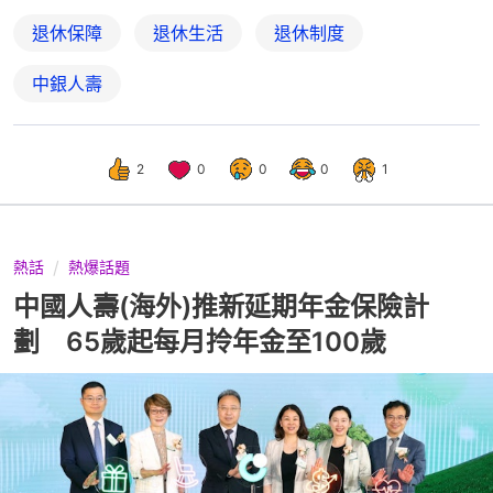
退休保障
退休生活
退休制度
中銀人壽
2
0
0
0
1
熱話
熱爆話題
中國人壽(海外)推新延期年金保險計
劃 65歲起每月拎年金至100歲