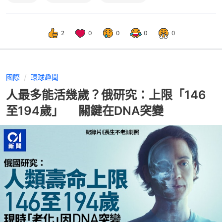
2
0
0
0
0
國際
環球趣聞
人最多能活幾歲？俄研究：上限「146
至194歲」 關鍵在DNA突變