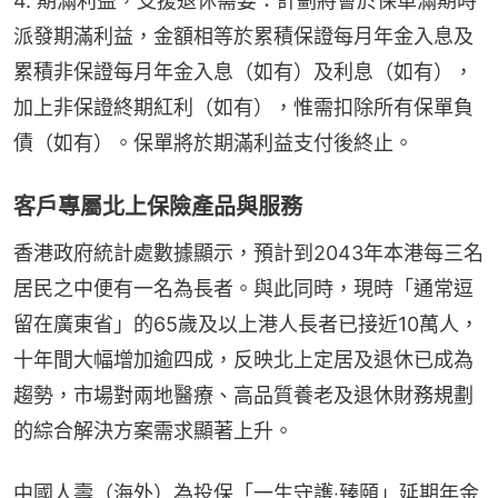
4. 期滿利益，支援退休需要：計劃將會於保單滿期時
派發期滿利益，金額相等於累積保證每月年金入息及
累積非保證每月年金入息（如有）及利息（如有），
加上非保證終期紅利（如有），惟需扣除所有保單負
債（如有）。保單將於期滿利益支付後終止。
客戶專屬北上保險產品與服務
香港政府統計處數據顯示，預計到2043年本港每三名
居民之中便有一名為長者。與此同時，現時「通常逗
留在廣東省」的65歲及以上港人長者已接近10萬人，
十年間大幅增加逾四成，反映北上定居及退休已成為
趨勢，市場對兩地醫療、高品質養老及退休財務規劃
的綜合解決方案需求顯著上升。
中國人壽（海外）為投保「一生守護‧臻頤」延期年金