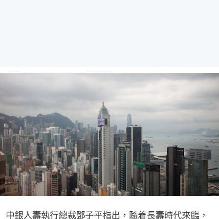
中銀人壽執行總裁鄧子平指出，隨着長壽時代來臨，