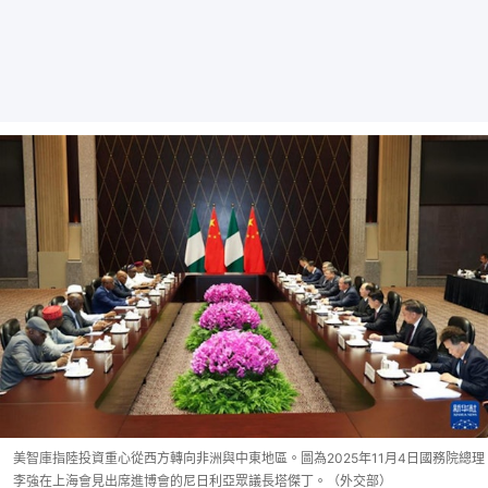
美智庫指陸投資重心從西方轉向非洲與中東地區。圖為2025年11月4日國務院總理
李強在上海會見出席進博會的尼日利亞眾議長塔傑丁。（外交部）