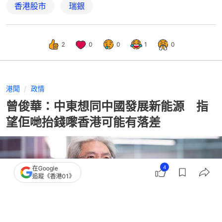
香港股市
瑞銀
2
0
0
1
0
港聞
政情
曾俊華：中東想同中國發展新能源 指
望佢哋抬錢嚟香港可能有落差
4
在Google
追蹤《香港01》