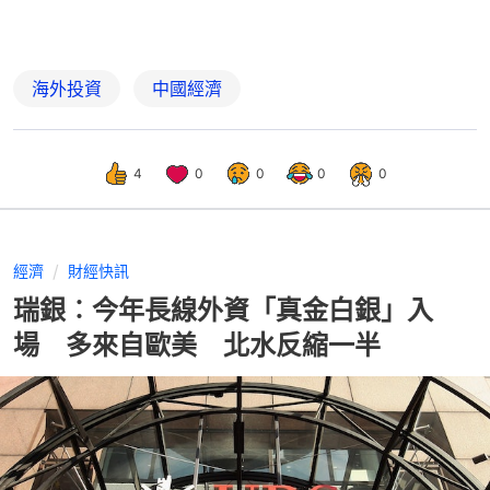
海外投資
中國經濟
4
0
0
0
0
經濟
財經快訊
瑞銀︰今年長線外資「真金白銀」入
場 多來自歐美 北水反縮一半