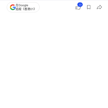
23
在Google
追蹤《香港01》
電信詐騙
詐騙
緬甸柬埔寨詐騙
01 Video
我主場
65
1
0
13
0