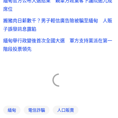
緬甸官方公布大選結果 親軍方政黨奪下議院逾九成
席位
搬豬肉日薪數千？男子輕信廣告險被騙至緬甸 人販
子誤發訊息露餡
緬甸舉行政變後首次全國大選 軍方支持黨派在第一
階段投票領先
緬甸
電信詐騙
人口販賣