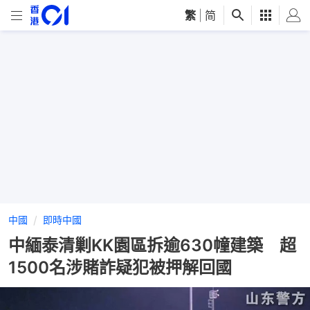
繁
|
简
中國
即時中國
中緬泰清剿KK園區拆逾630幢建築 超
1500名涉賭詐疑犯被押解回國