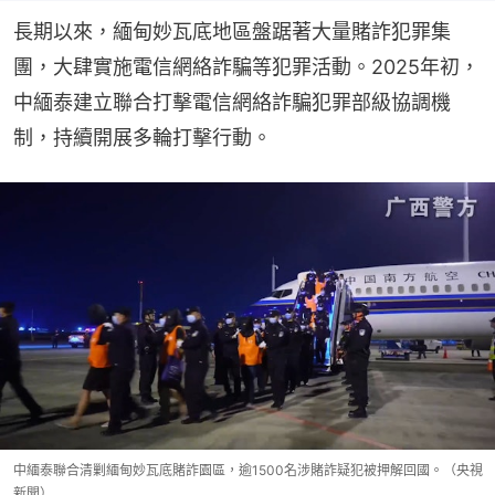
長期以來，緬甸妙瓦底地區盤踞著大量賭詐犯罪集
團，大肆實施電信網絡詐騙等犯罪活動。2025年初，
中緬泰建立聯合打擊電信網絡詐騙犯罪部級協調機
制，持續開展多輪打擊行動。
中緬泰聯合清剿緬甸妙瓦底賭詐園區，逾1500名涉賭詐疑犯被押解回國。（央視
新聞）