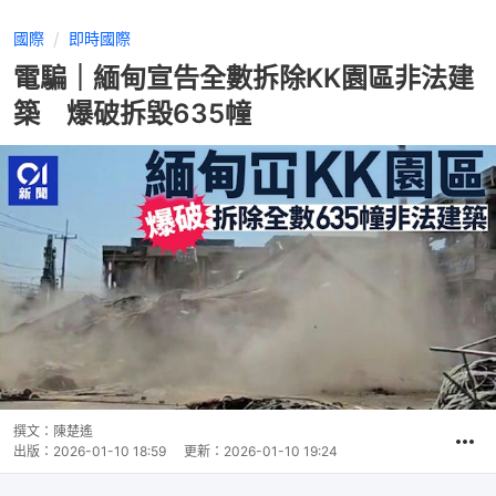
國際
即時國際
電騙｜緬甸宣告全數拆除KK園區非法建
築 爆破拆毀635幢
撰文：
陳楚遙
出版：
2026-01-10 18:59
更新：
2026-01-10 19:24