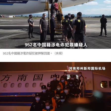
952名中國籍涉電詐疑犯被押解回國。（央視）