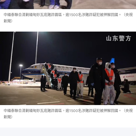
中緬泰聯合清剿緬甸妙瓦底賭詐園區，逾1500名涉賭詐疑犯被押解回國。（央視
新聞）
中緬泰聯合清剿緬甸妙瓦底賭詐園區，逾1500名涉賭詐疑犯被押解回國。（央視
新聞）