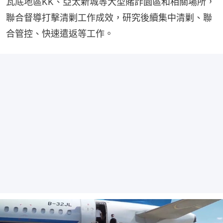
瓦底地區KK、亞太新城等大型賭詐園區和相關場所，
聯合督導打擊清剿工作成效，研究後續集中清剿、聯
合管控、快速遣返等工作。