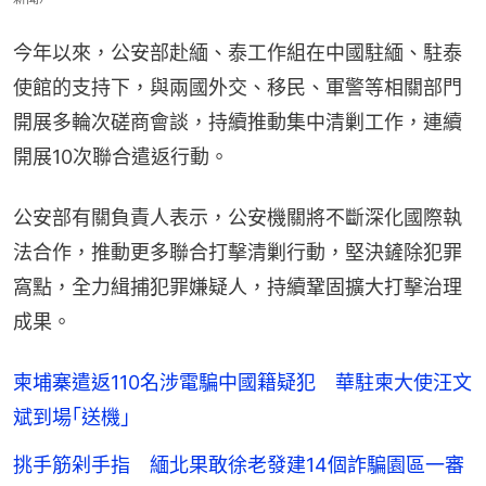
今年以來，公安部赴緬、泰工作組在中國駐緬、駐泰
使館的支持下，與兩國外交、移民、軍警等相關部門
開展多輪次磋商會談，持續推動集中清剿工作，連續
開展10次聯合遣返行動。
公安部有關負責人表示，公安機關將不斷深化國際執
法合作，推動更多聯合打擊清剿行動，堅決鏟除犯罪
窩點，全力緝捕犯罪嫌疑人，持續鞏固擴大打擊治理
成果。
柬埔寨遣返110名涉電騙中國籍疑犯 華駐柬大使汪文
斌到場｢送機｣
挑手筋剁手指 緬北果敢徐老發建14個詐騙園區一審