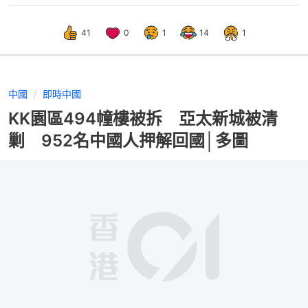
41
0
1
14
1
中國
即時中國
KK園區494幢樓被拆 亞太新城被清
剿 952名中國人押解回國│多圖