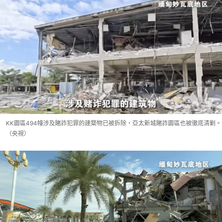
KK園區494幢涉及賭詐犯罪的建築物已被拆除，亞太新城賭詐園區也被徹底清剿。
（央視）