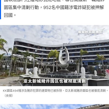
園區集中清剿行動，952名中國籍涉電詐疑犯被押解
回國。
KK園區494幢涉及賭詐犯罪的建築物已被拆除，亞太新城賭詐園區也被徹底清剿。
（央視）