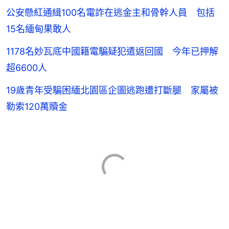
公安懸紅通緝100名電詐在逃金主和骨幹人員 包括
15名緬甸果敢人
1178名妙瓦底中國籍電騙疑犯遣返回國 今年已押解
超6600人
19歲青年受騙困緬北園區企圖逃跑遭打斷腿 家屬被
勒索120萬贖金