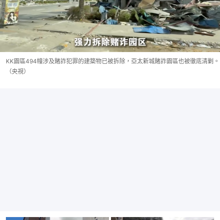
KK園區494幢涉及賭詐犯罪的建築物已被拆除，亞太新城賭詐園區也被徹底清剿。
（央視）