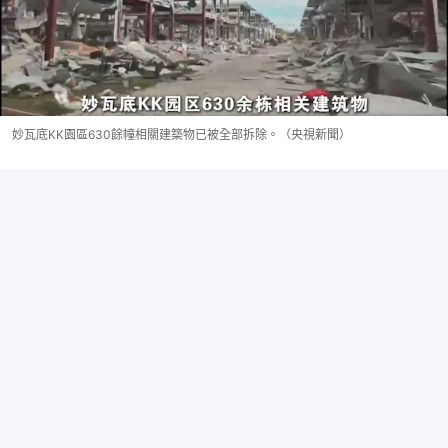
妙瓦底KK園區630餘幢相關建築物已被全部拆除。（央視新聞）