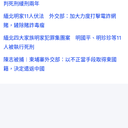
判死刑緩刑兩年
緬北明家11人伏法 外交部：加大力度打擊電詐網
賭，鏟除賭詐毒瘤
緬北四大家族明家犯罪集團案 明國平、明珍珍等11
人被執行死刑
陳志被捕︱柬埔寨外交部：以不正當手段取得柬國
籍，決定遣返中國