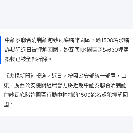
中緬泰聯合清剿緬甸妙瓦底賭詐園區，逾1500名涉賭
詐疑犯近日被押解回國，妙瓦底KK園區超過630幢建
築物已被全部拆除。
《央視新聞》報道，近日，按照公安部統一部署，山
東、廣西公安機關組織警力將近期中緬泰聯合清剿緬
甸妙瓦底賭詐園區行動中拘捕的1500餘名疑犯押解回
國。