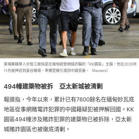
柬埔寨籍華人佘智江被指是在緬甸經營網絡詐騙的「KK園區」主腦，他在2025年
11月被押送到曼谷機場，準備登機引渡回中國受審。（Reuters）
494幢建築物被拆 亞太新城被清剿
報道指，今年以來，累計已有7600餘名在緬甸妙瓦底
地區從事網賭電詐犯罪的中國籍疑犯被押解回國。KK
園區494幢涉及賭詐犯罪的建築物已被拆除，亞太新
城賭詐園區也被徹底清剿。