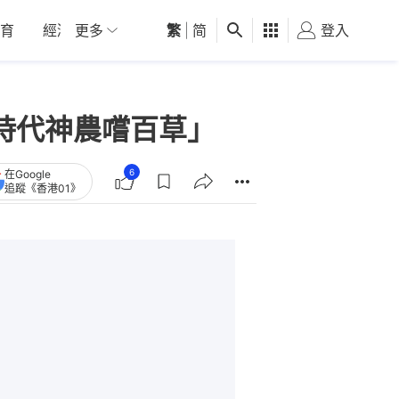
育
經濟
更多
01深圳
繁
觀點
|
简
健康
好食玩飛
登入
女
時代神農嚐百草」
6
在Google
追蹤《香港01》