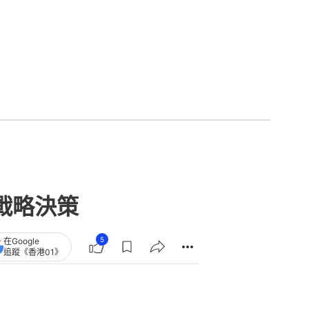
戰略決策
5
在Google
追蹤《香港01》