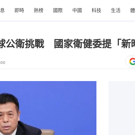
息
即時
熱榜
國際
中國
科技
生活
體
全球公衛挑戰 國家衛健委提「新
:00