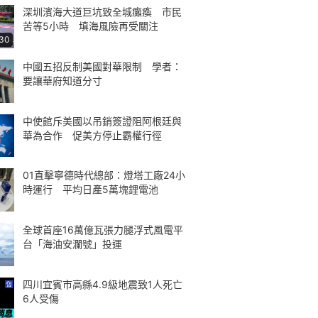
深圳濱海大道巨坑致全城癱瘓 市民
苦等5小時 填海風險再受關注
:30
中國五招反制美國對華限制 學者：
要讓華府知道分寸
中使館斥美國以吊銷簽證阻阿根廷與
華為合作 促美方停止霸權行徑
01直擊寧德時代總部：燈塔工廠24小
時運行 平均日產5萬塊鋰電池
全球首座16萬億瓦張力腿浮式風電平
台「海油安瀾號」投運
四川宜賓市高縣4.9級地震致1人死亡
6人受傷