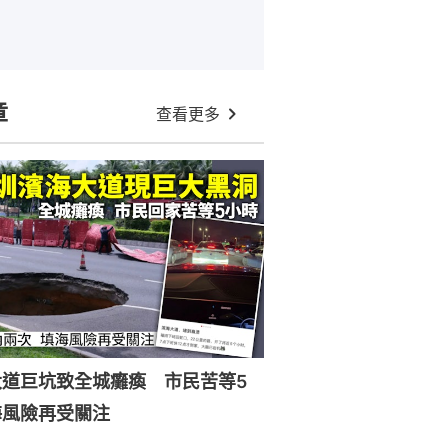
章
查看更多
大道巨坑致全城癱瘓 市民苦等5
海風險再受關注