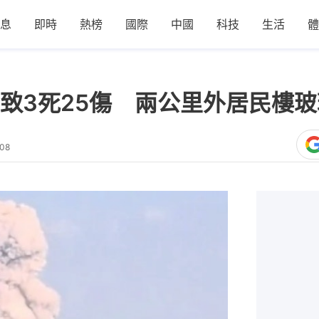
息
即時
熱榜
國際
中國
科技
生活
體
致3死25傷 兩公里外居民樓
:08