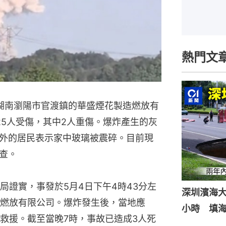
熱門文
，湖南瀏陽市官渡鎮的華盛煙花製造燃放有
25人受傷，其中2人重傷。爆炸產生的灰
外的居民表示家中玻璃被震碎。目前現
查。
局證實，事發於5月4日下午4時43分左
深圳濱海
燃放有限公司。爆炸發生後，當地應
小時 填
救援。截至當晚7時，事故已造成3人死