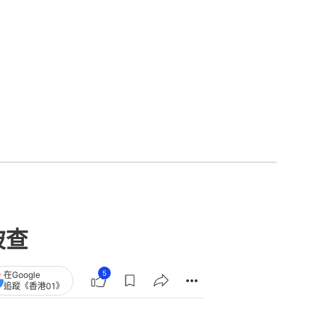
被查
5
在Google
追蹤《香港01》