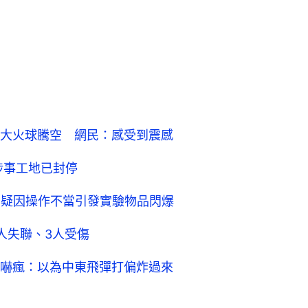
大火球騰空 網民：感受到震感
涉事工地已封停
 疑因操作不當引發實驗物品閃爆
人失聯、3人受傷
嚇瘋：以為中東飛彈打偏炸過來