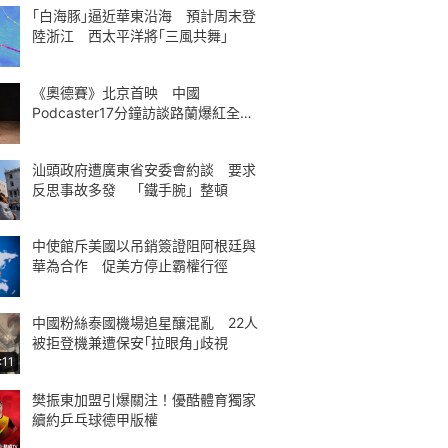
｢白海豚｣逼近華東沿海 預計周末登
陸浙江 西太平洋將｢三風共舞｣
《奧德賽》北京首映 中國
Podcaster17分鐘訪談路蘭爆紅全球
熱議
汕頭政府遭廣東省安委會約談 要求
反思事故多發 「鐵手腕」整頓
中使館斥美國以吊銷簽證阻阿根廷與
華為合作 促美方停止霸權行徑
中國粉絲泰國機場追星釀混亂 22人
被拒登機兼遭保安｢拉眼角｣歧視
:11
樊振東加盟引爆關注！優酷體育獨家
續約乒乓球德甲版權