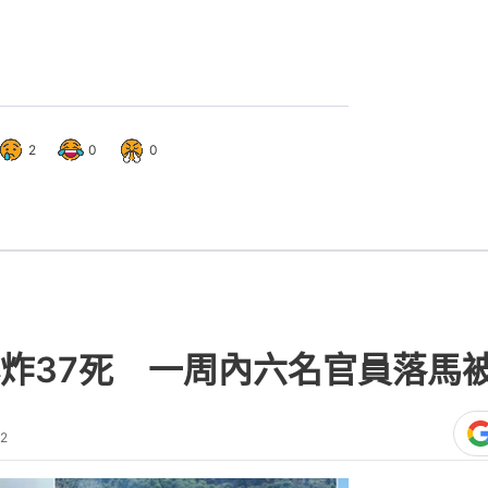
2
0
0
炸37死 一周內六名官員落馬
22