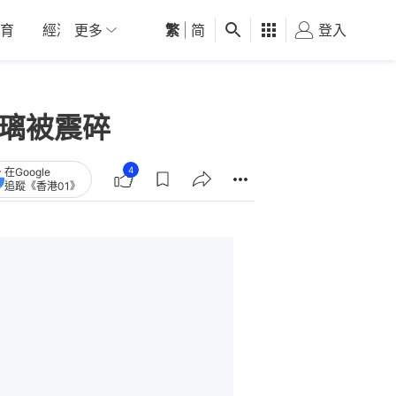
育
經濟
更多
01深圳
繁
觀點
|
简
健康
好食玩飛
登入
女
玻璃被震碎
4
在Google
追蹤《香港01》