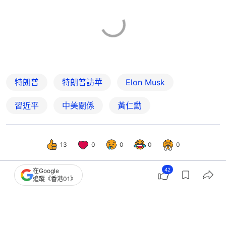
特朗普
特朗普訪華
Elon Musk
習近平
中美關係
黃仁勳
13
0
0
0
0
42
在Google
追蹤《香港01》
國際
即時國際
特朗普訪華隨行名單曝光 16名CEO包
括馬斯克、庫克與黃仁勳