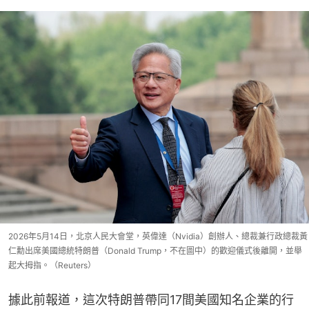
2026年5月14日，北京人民大會堂，英偉達（Nvidia）創辦人、總裁兼行政總裁黃
仁勳出席美國總統特朗普（Donald Trump，不在圖中）的歡迎儀式後離開，並舉
起大拇指。（Reuters）
據此前報道，這次特朗普帶同17間美國知名企業的行