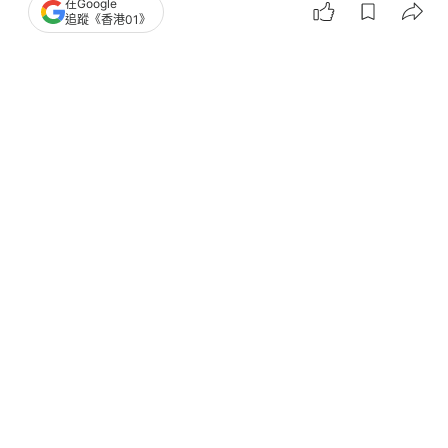
奇華
勒索
網絡安全
電腦黑客
在Google
追蹤《香港01》
1
0
0
0
1
港聞
社會新聞
黑客攻擊｜警方指5國際團伙專針對本港
機構 首季損失金額升七成