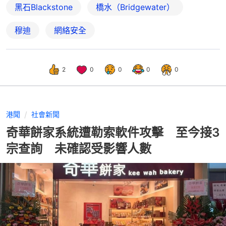
黑石Blackstone
橋水（Bridgewater）
穆迪
網絡安全
2
0
0
0
0
港聞
社會新聞
奇華餅家系統遭勒索軟件攻擊 至今接3
宗查詢 未確認受影響人數