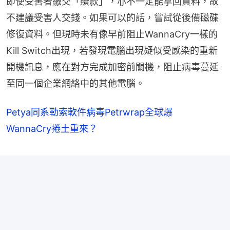
即使受害者繳交「贖款」，亦不一定能拿回資料，故
不建議受害人交錢。如果可以的話，嘗試從後備磁碟
修復資料。但現時未有像早前阻止WannaCry一樣的
Kill Switch出現，若發現電腦出現疑似受感染的重新
開機訊息，應在對方完成加密前關機，阻止病毒蔓延
至同一個企業網絡中的其他電腦。
Petya同系勒索軟件病毒Petrwrap全球爆
WannaCry捲土重來？