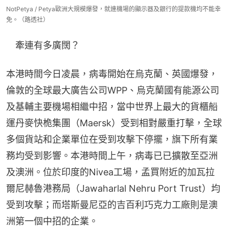
NotPetya / Petya歐洲大規模爆發，就連機場的顯示器及銀行的提款機均不能幸
免。（路透社）
　牽連有多廣闊？
本港時間今日凌晨，病毒開始在烏克蘭、英國爆發，
倫敦的全球最大廣告公司WPP、烏克蘭國有能源公司
及基輔主要機場相繼中招，當中世界上最大的貨櫃船
運丹麥快桅集團（Maersk）受到相對嚴重打擊，全球
多個貨站和企業單位在受到攻擊下停擺，旗下所有業
務均受到影響。本港時間上午，病毒已已擴散至亞洲
及澳洲。位於印度的Nivea工場，孟買附近的加瓦拉
爾尼赫魯港務局（Jawaharlal Nehru Port Trust）均
受到攻擊；而塔斯曼尼亞的吉百利巧克力工廠則是澳
洲第一個中招的企業。