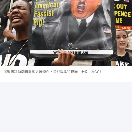
民眾抗議特朗普收緊入境條件，指他與希特拉無。分別（VCG）