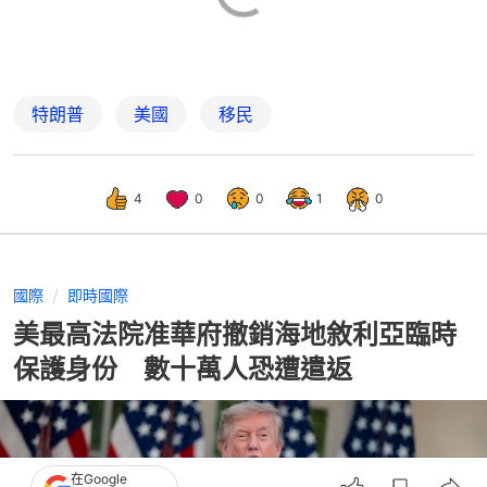
特朗普
美國
移民
4
0
0
1
0
國際
即時國際
美最高法院准華府撤銷海地敘利亞臨時
保護身份 數十萬人恐遭遣返
在Google