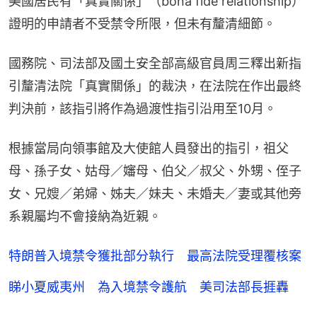
美國居民有「真實關係」（bona fide relationship）
證明的申請者不受禁令所限，但未有釐清細節。
國務院、司法部及國土安全部高級官員周三釋出新指
引釐清法院「真實關係」的裁決，在法院在作出最終
判決前，該指引將作為過渡性指引沿用至10月。
根據當局向領事館及大使館人員發出的指引，祖父
母、孫子女、姑母／嬸母、伯父／叔父、外甥、侄子
女、兄嫂／弟婦、姊夫／妹夫、未婚夫／妻或其他旁
系親屬均不會接納為近親。
特朗普入境禁令獲批部分執行 最高法院受理覆核案
睇小夏威夷州 為入境禁令護航 美司法部長捱轟