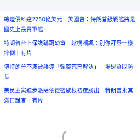
總造價料達2750億美元 美國會：特朗普級戰艦將是
國史上最貴軍艦
特朗普台上保護蹣跚幼童 趁機嘲諷：別像拜登一樣
摔倒｜有片
傳特朗普不滿被誤導「彈藥荒已解決」 場邊質問防
長
美民主黨進步派薩依德密歇根初選勝出 特朗普批其
滿口謊言｜有片