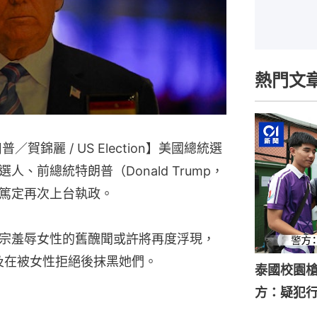
熱門文
普／賀錦麗 / US Election】美國總統選
、前總統特朗普（Donald Trump，
篤定再次上台執政。
宗羞辱女性的舊醜聞或許將再度浮現，
以及在被女性拒絕後抹黑她們。
泰國校園槍
方：疑犯