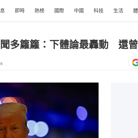
息
即時
熱榜
國際
中國
科技
生活
體
聞多籮籮：下體論最轟動 還曾
06