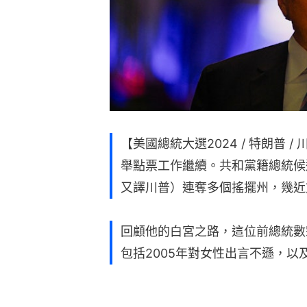
【美國總統大選2024 / 特朗普 / 川
舉點票工作繼續。共和黨籍總統候選人
又譯川普）連奪多個搖擺州，幾近
回顧他的白宮之路，這位前總統數
包括2005年對女性出言不遜，