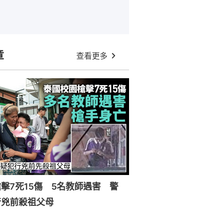
章
查看更多
擊7死15傷 5名教師遇害 警
行兇前殺祖父母