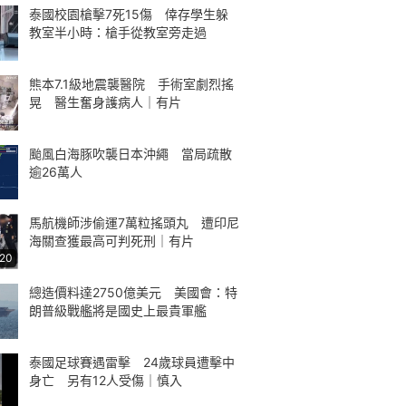
泰國校園槍擊7死15傷 倖存學生躲
教室半小時：槍手從教室旁走過
熊本7.1級地震襲醫院 手術室劇烈搖
晃 醫生奮身護病人｜有片
颱風白海豚吹襲日本沖繩 當局疏散
逾26萬人
馬航機師涉偷運7萬粒搖頭丸 遭印尼
海關查獲最高可判死刑｜有片
:20
總造價料達2750億美元 美國會：特
朗普級戰艦將是國史上最貴軍艦
泰國足球賽遇雷擊 24歲球員遭擊中
身亡 另有12人受傷｜慎入