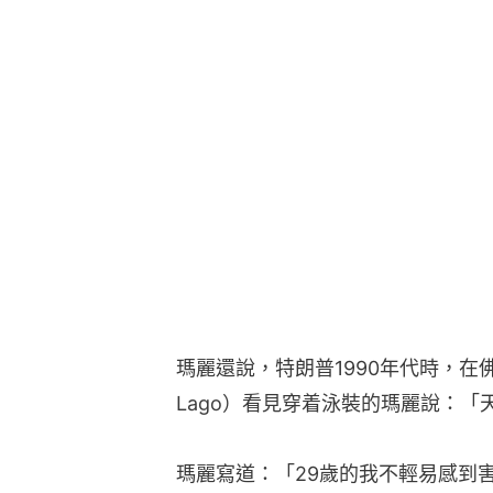
瑪麗還說，特朗普1990年代時，在佛
Lago）看見穿着泳裝的瑪麗說：
瑪麗寫道：「29歲的我不輕易感到