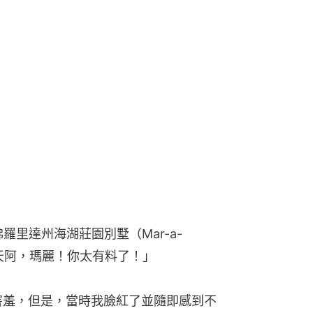
羅里達州海湖莊園別墅（Mar-a-
「天阿，瑪麗！你太有料了！」
害羞，但是，當時我臉紅了並隨即感到不