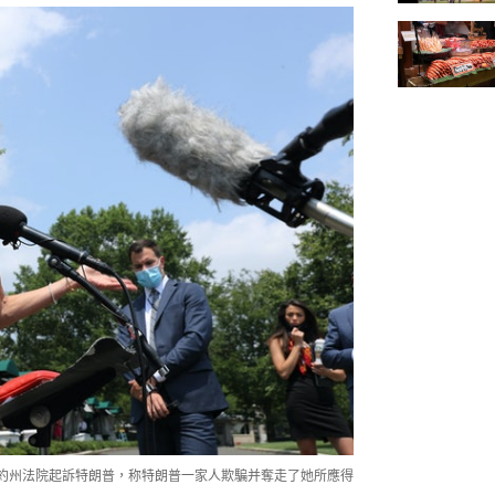
）在紐約州法院起訴特朗普，称特朗普一家人欺騙并奪走了她所應得