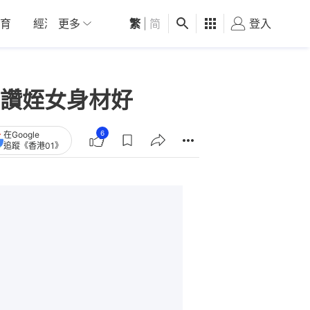
育
經濟
更多
01深圳
繁
觀點
|
简
健康
好食玩飛
登入
女
讚姪女身材好
6
在Google
追蹤《香港01》