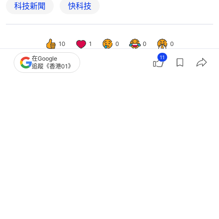
科技新聞
快科技
10
1
0
0
0
11
在Google
追蹤《香港01》
中國
即時中國
行程約10億公里 天問二號抵達目標小
行星開展科學探測