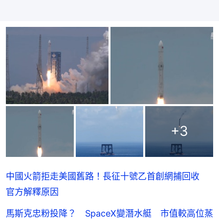
+
3
中國火箭拒走美國舊路！長征十號乙首創網捕回收
官方解釋原因
馬斯克忠粉投降？ SpaceX變潛水艇 市值較高位蒸