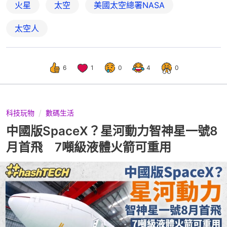
火星
太空
美國太空總署NASA
太空人
6
1
0
4
0
科技玩物
數碼生活
中國版SpaceX？星河動力智神星一號8
月首飛 7噸級液體火箭可重用