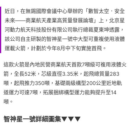
近日，在無錫國際會議中心舉辦的「數智太空．安全
未來——商業航天產業高質量發展論壇」上，北京星
河動力航天科技股份有限公司執行總裁夏東坤透露，
該公司自主研製的智神星一號中大型可重複使用液體
運載火箭，計劃於今年8月中下旬實施首飛。
這款火箭是內地民營商業航天首款7噸級可複用液體火
箭，全長52米，芯級直徑3.35米，起飛總質量283
噸，起飛推力350噸，基礎兩級構型200公里近地軌
道運力可達7噸，拓展捆綁構型運力能夠提升至14
噸。
智神星一號詳細圖集▼▼▼