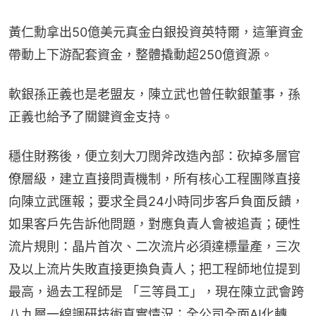
黃仁勳拿出50億美元真金白銀投資英特爾，這筆資金
帶動上下游配套資金，整體撬動超250億資源。
軟銀孫正義也是老盟友，陳立武也曾任軟銀董事，孫
正義也給予了關鍵資金支持。
穩住財務後，便立刻大刀闊斧改造內部：砍掉多層官
僚層級，建立直接問責機制，所有核心工程團隊直接
向陳立武匯報；要求全員24小時同步客戶負面反饋，
如果客戶先告訴他問題，對應負責人會被追責；硬性
流片規則：晶片首次、二次流片必須達標量產，三次
及以上流片失敗直接更換負責人；把工程師地位提到
最高，過去工程師是 「三等員工」，現在陳立武會跨
八九層一線調研技術真實情況；全公司全面AI化轉