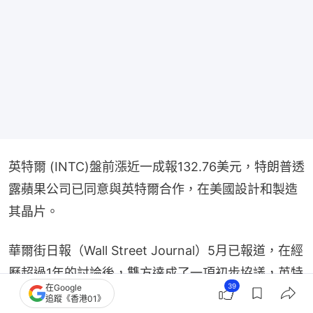
英特爾 (INTC)盤前漲近一成報132.76美元，特朗普透
露蘋果公司已同意與英特爾合作，在美國設計和製造
其晶片。
華爾街日報（Wall Street Journal）5月已報道，在經
歷超過1年的討論後，雙方達成了一項初步協議，英特
39
在Google
爾將為蘋果生產部分晶片。
追蹤《香港01》