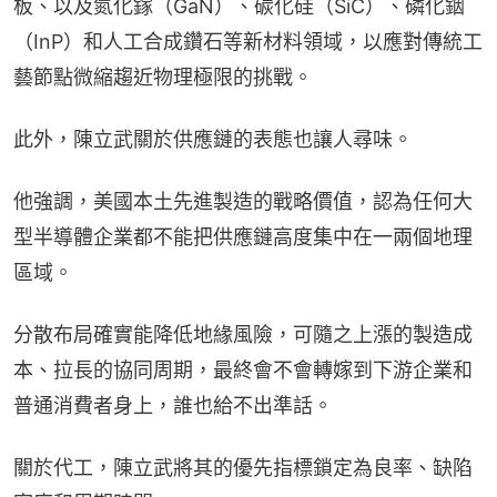
板、以及氮化鎵（GaN）、碳化硅（SiC）、磷化銦
（InP）和人工合成鑽石等新材料領域，以應對傳統工
藝節點微縮趨近物理極限的挑戰。
此外，陳立武關於供應鏈的表態也讓人尋味。
他強調，美國本土先進製造的戰略價值，認為任何大
型半導體企業都不能把供應鏈高度集中在一兩個地理
區域。
分散布局確實能降低地緣風險，可隨之上漲的製造成
本、拉長的協同周期，最終會不會轉嫁到下游企業和
普通消費者身上，誰也給不出準話。
關於代工，陳立武將其的優先指標鎖定為良率、缺陷