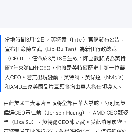
當地時間3月12日，英特爾（Intel）官網發布公告，
宣布任命陳立武（Lip-Bu Tan）為新任行政總裁
（CEO），任命於3月18日生效。陳立武將成為英特
爾7年來第四任CEO，也將是英特爾歷史上第一位華
人CEO。若無出現變動，英特爾、英偉達（Nvidia）
和AMD三家美國晶片巨頭將均由華人擔任領導人。
由此美國三大晶片巨頭將全部由華人掌舵，分別是英
偉達CEO黃仁勳（Jensen Huang）、AMD CEO蘇姿
丰（Lisa Su）、英特爾CEO陳立武。受此消息影響，
英特爾當天收漲近5%，盤後漲逾10%，市值接近900