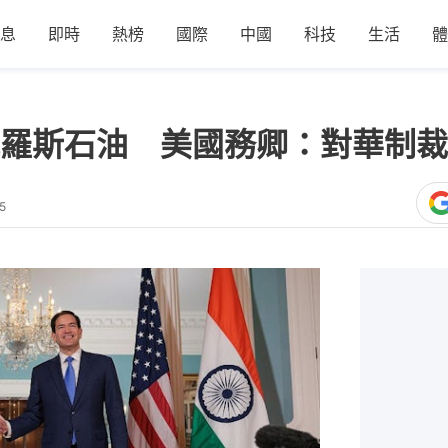
息
即時
熱榜
國際
中國
科技
生活
體
羅斯石油 美國務卿：對華制裁
5