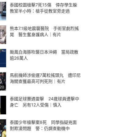
泰國校園槍擊7死15傷 倖存學生躲
教室半小時：槍手從教室旁走過
熊本7.1級地震襲醫院 手術室劇烈搖
晃 醫生奮身護病人｜有片
颱風白海豚吹襲日本沖繩 當局疏散
逾26萬人
馬航機師涉偷運7萬粒搖頭丸 遭印尼
海關查獲最高可判死刑｜有片
:20
泰國足球賽遇雷擊 24歲球員遭擊中
身亡 另有12人受傷｜慎入
泰國少年槍擊案8死 同學指疑兇面
對欺凌問題 警：仍調查動機中