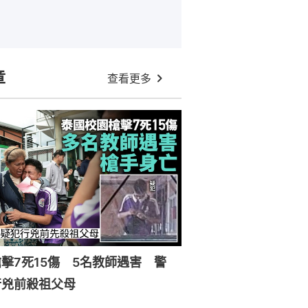
章
查看更多
擊7死15傷 5名教師遇害 警
行兇前殺祖父母