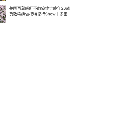
美國百萬網紅不敵癌症亡終年26歲
勇敢帶疤做模特兒行Show｜多圖