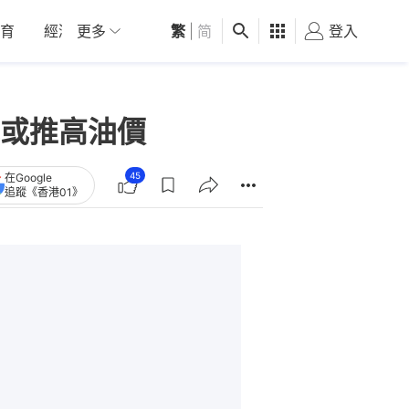
育
經濟
更多
01深圳
繁
觀點
|
简
健康
好食玩飛
登入
女
或推高油價
45
在Google
追蹤《香港01》