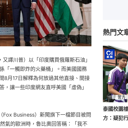
熱門文
ump，又譯川普）以「印度購買俄羅斯石油」
係「一觸即炸的火藥桶」。而美國國務
地時間8月17日解釋為何放過其他直接、間接
答，讓一些印度網友直呼美國「虛偽」
泰國校園槍
ox Business）新聞旗下一檔節目被問
方：疑犯
然氣的歐洲時，魯比奧回答稱：「我不