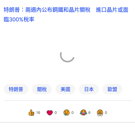
特朗普：兩週內公布鋼鐵和晶片關稅 進口晶片或面
臨300%稅率
特朗普
關稅
美國
日本
歐盟
16
0
0
6
0