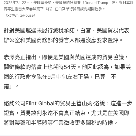
2025年7月22日，美國華盛頓，美國總統特朗普（Donald Trump，左）與日本經
濟再生擔當大臣赤澤亮正（右）在白宮舉行貿易談判期間握手。
（X@WhiteHouse）
針對美國遲遲未履行減稅承諾，白宮、美國貿易代表
辦公室和美國商務部的發言人都還沒應要求置評。
赤澤亮正指出，即便是美國與英國達成的貿易協議，
關鍵條款的落實上也耗時54天。他因此認為，如果美
國的行政命令能在9月中旬左右下達，已算「不
錯」。
諮詢公司Flint Global的貿易主管山姆·洛說，這進一步
證實，貿易談判永遠不會真正結束，尤其是在美國即
將對製藥和半導體等行業徵收更多關稅的時候。