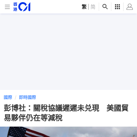
繁
|
简
國際
即時國際
彭博社：關稅協議遲遲未兑現 美國貿
易夥伴仍在等減稅