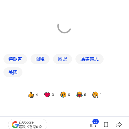
特朗普
關稅
歐盟
馮德萊恩
美國
4
0
0
9
1
國際
即時國際
22
在Google
追蹤《香港01》