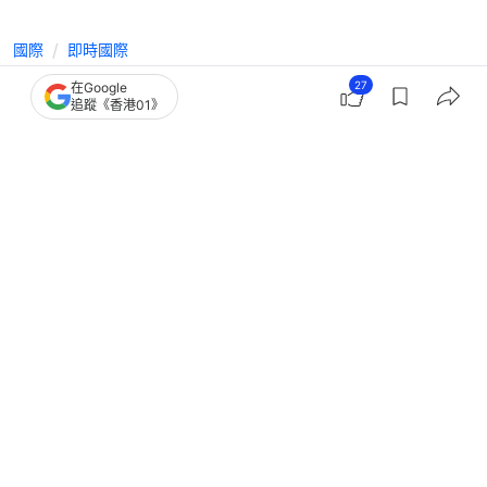
國際
即時國際
共同網：2名日本人在華被捕 或因試圖
27
在Google
追蹤《香港01》
加工稀土磁體出口
撰文：
王海
出版：
2026-06-25 23:57
更新：
2026-06-26 01:20