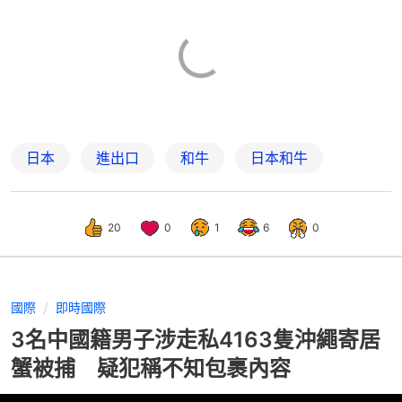
日本
進出口
和牛
日本和牛
20
0
1
6
0
國際
即時國際
3名中國籍男子涉走私4163隻沖繩寄居
蟹被捕 疑犯稱不知包裹內容