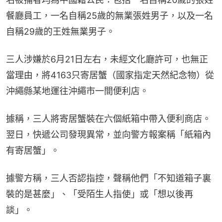
餐廳員工，一名自稱25歲的無業張姓男子，以及一名
自稱29歲的王姓無業男子。
三人涉嫌於6月21日左右，未經文化廳許可，也無正
當理由，將4163只寄居蟹（國家指定天然紀念物）從
沖繩縣某地運往沖繩市一間便利店。
據稱，三人將寄居蟹裝在六個紙箱中帶入便利商店。
翌日，快遞公司發現異常，並向警方報案稱「紙箱內
有寄居蟹」。
據警方稱，三人否認指控，聲稱他們「不知道箱子裏
裝的是甚麼」、「受陌生人指使」或「想以後再
談」。