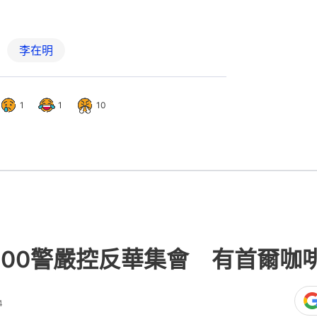
李在明
1
1
10
6000警嚴控反華集會 有首爾
4