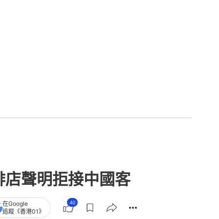
咖啡店聲明拒接中國客
40
在Google
追蹤《香港01》