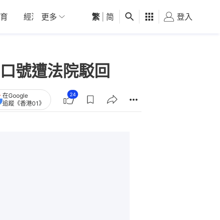
育
經濟
更多
01深圳
繁
觀點
|
简
健康
好食玩飛
登入
女
華口號遭法院駁回
24
在Google
追蹤《香港01》