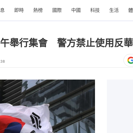
息
即時
熱榜
國際
中國
科技
生活
體
3下午舉行集會 警方禁止使用反
:38