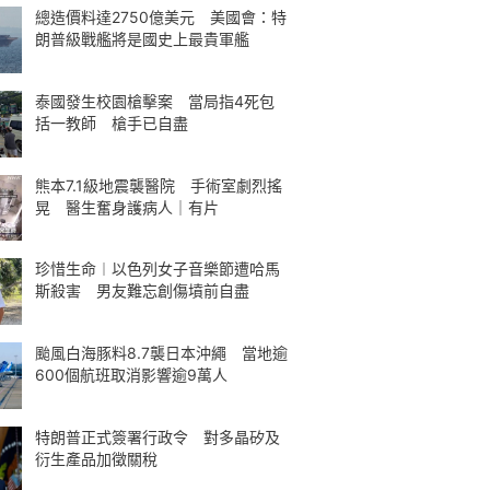
總造價料達2750億美元 美國會：特
朗普級戰艦將是國史上最貴軍艦
泰國發生校園槍擊案 當局指4死包
括一教師 槍手已自盡
熊本7.1級地震襲醫院 手術室劇烈搖
晃 醫生奮身護病人｜有片
珍惜生命︱以色列女子音樂節遭哈馬
斯殺害 男友難忘創傷墳前自盡
颱風白海豚料8.7襲日本沖繩 當地逾
600個航班取消影響逾9萬人
特朗普正式簽署行政令 對多晶矽及
衍生產品加徵關稅