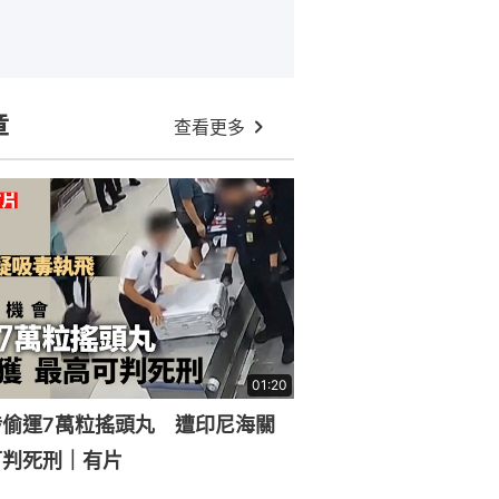
章
查看更多
01:20
涉偷運7萬粒搖頭丸 遭印尼海關
可判死刑｜有片