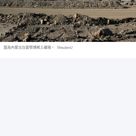
圖為內蒙古白雲鄂博稀土礦場。（Reuters）