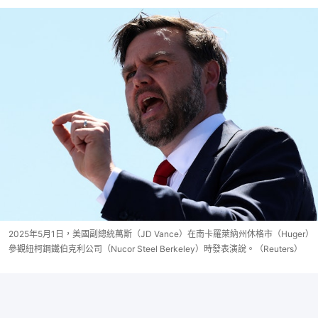
2025年5月1日，美國副總統萬斯（JD Vance）在南卡羅萊納州休格市（Huger）
參觀紐柯鋼鐵伯克利公司（Nucor Steel Berkeley）時發表演說。（Reuters）