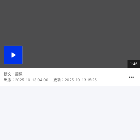
播
放
1:46
總
影
共
片
時
撰文：
蕭通
間
出版：
2025-10-13 04:00
更新：
2025-10-13 15:25