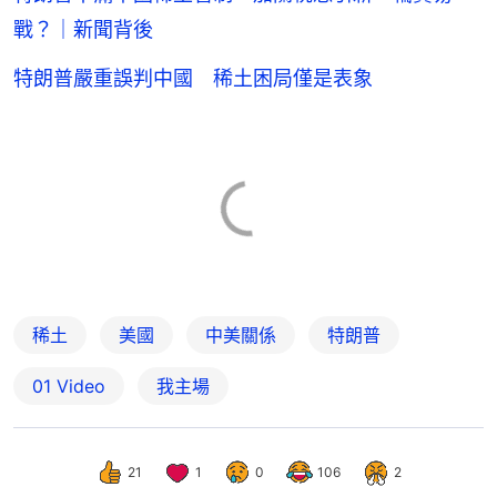
戰？｜新聞背後
特朗普嚴重誤判中國 稀土困局僅是表象
稀土
美國
中美關係
特朗普
01 Video
我主場
21
1
0
106
2