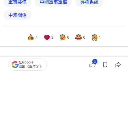
軍事裝備
中國軍事軍備
導彈系統
中澳關係
4
2
0
0
1
3
在Google
國際
即時國際
追蹤《香港01》
澳洲與瓦努阿圖簽署安全協定 被視為
牽制中國太平洋影響力