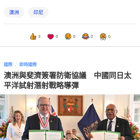
澳洲
印尼
3
0
0
0
0
國際
即時國際
澳洲與斐濟簽署防衛協議 中國同日太
平洋試射潛射戰略導彈