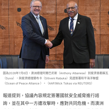
圖為2026年7月6日，澳洲總理阿爾巴尼斯（Anthony Albanese）到斐濟首都蘇瓦
（Suva），與斐濟總理蘭布卡（Sitiveni Rabuka）見證簽署和平海洋聯盟
（Ocean of Peace Alliance ）。（AAP/Mick Tsikas via REUTERS）
報道提到，協議內容規定簽署國就安全威脅進行諮
詢，並在其中一方遭攻擊時，應對共同危機。而澳洲