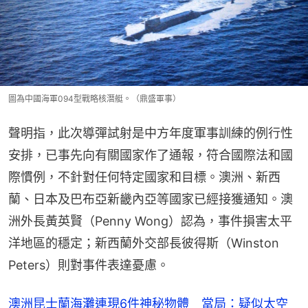
圖為中國海軍094型戰略核潛艇。（鼎盛軍事）
聲明指，此次導彈試射是中方年度軍事訓練的例行性
安排，已事先向有關國家作了通報，符合國際法和國
際慣例，不針對任何特定國家和目標。澳洲、新西
蘭、日本及巴布亞新畿內亞等國家已經接獲通知。澳
洲外長黃英賢（Penny Wong）認為，事件損害太平
洋地區的穩定；新西蘭外交部長彼得斯（Winston 
Peters）則對事件表達憂慮。
澳洲昆士蘭海灘連現6件神秘物體 當局：疑似太空