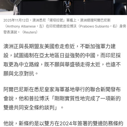
2025年11月12日，澳洲悉尼「堪培拉號」軍艦上，澳洲總理阿爾巴尼斯
（Anthony Albanese，左）在印尼總統普拉博沃（Prabowo Subianto，右）身旁
發表演說。（Reuters）
澳洲正與長期盟友美國愈走愈近，不斷加強軍力建
設，試圖遏制在亞太地區日益強勢的中國，而印尼採
取更為中立路線，既不願與華盛頓走得太近，也遠不
願與北京對抗。
阿爾巴尼斯在悉尼皇家海軍基地舉行的聯合新聞發布
會說，他和普拉博沃「剛剛實質性地完成了一項新的
雙邊共同安全條約談判」。
他說，新條約是以雙方在2024年簽署的雙邊防務條約