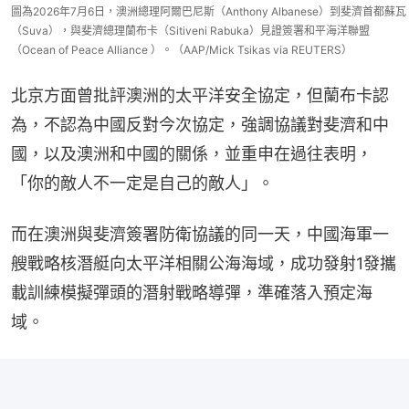
圖為2026年7月6日，澳洲總理阿爾巴尼斯（Anthony Albanese）到斐濟首都蘇瓦
（Suva），與斐濟總理蘭布卡（Sitiveni Rabuka）見證簽署和平海洋聯盟
（Ocean of Peace Alliance ）。（AAP/Mick Tsikas via REUTERS）
北京方面曾批評澳洲的太平洋安全協定，但蘭布卡認
為，不認為中國反對今次協定，強調協議對斐濟和中
國，以及澳洲和中國的關係，並重申在過往表明，
「你的敵人不一定是自己的敵人」。
而在澳洲與斐濟簽署防衛協議的同一天，中國海軍一
艘戰略核潛艇向太平洋相關公海海域，成功發射1發攜
載訓練模擬彈頭的潛射戰略導彈，準確落入預定海
域。