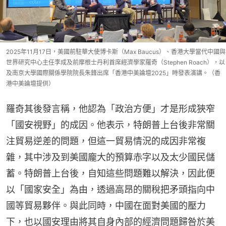
2025年11月17日，美國前駐華大使博卡斯（Max Baucus）、香港大學當代中國與
世界研究中心主任李成及前摩根士丹利首席經濟學家羅奇（Stephen Roach），以
及南京大學國際關係學院院長朱鋒出席「香港中美論壇2025」時發表演講。（香
港中美論壇提供）
羅奇其後發言稱，他認為「政治方便」才是形成狹窄
「國安視野」的成因。他表示，特朗普上台後非常關
注貿易逆差的問題，但這一貿易情況的成因非常複
雜，其中涉及到美國龐大的預算赤字以及太少國民儲
蓄。特朗普上台後，自知這些問題難以解決，因此便
以「國家安全」為由，透過高昂的關稅把矛頭指向中
國等貿易夥伴。與此同時，中國在面對美國的壓力
下，也以國安理由將其自身內部的經濟問題歸咎於美