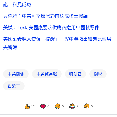
諾 料見成效
貝森特：中美可望感恩節前達成稀土協議
美媒：Tesla美國廠要求供應商避用中國製零件
美國駐希臘大使發「提醒」 冀中資撤出雅典比雷埃
夫斯港
中美關係
中美貿易戰
特朗普
關稅
習近平
12
0
0
2
0