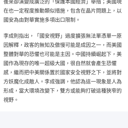
後來卻演變成廣泛的「保護本國經濟」舉措；美國現
在也一定程度推動類似措施，包含在晶片問題上，以
國安為由對華實施多項出口限制。
李成則指出，「國安視野」過度擴張無法單憑單一原
因解釋，政客的無知及傲慢可能是成因之一，而美國
整體對華的恐懼也可能是主因。中國持續崛起下，美
國作為現存的唯一超級大國，很自然就會產生恐懼
感，繼而把中美關係置於國家安全視野之下，並將對
方妖魔化成敵人。李成強調，他認為這一現象是人為
形成，當大環境改變下，雙方或能夠打破這種狹窄的
視野。