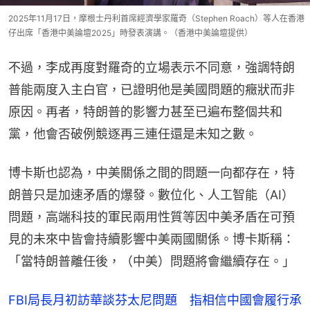
2025年11月17日，摩根士丹利首席經濟學家羅奇（Stephen Roach）等人在香港
仔出席「香港中美論壇2025」時發表演講。（香港中美論壇提供）
不過，李成再度對羅奇的立場表示不同意，強調特朗
普能兩度入主白官，已證明他是美國問題的癥狀而非
原因。再者，特朗普的影響力甚至已遍布整個共和
黨，他會否破例競逐再三連任還是未知之數。
博卡斯也認為，中美關係之間的問題一向都存在，特
朗普只是加速矛盾的爆發。數位化、人工智能（AI）
問題，高端科技的軍民兩用性質等因中美矛盾在可預
見的未來中皆會持續影響中美兩國關係。博卡斯稱：
「當特朗普離任後，（中美）問題將會繼續存在。」
FBI局長月初訪華談芬太尼問題 指相信中國會履行承