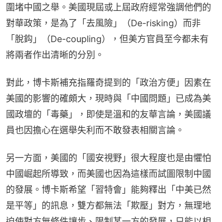
圍堵中國之舉。美國現屆或上屆政府經常強調他們的
對華政策，是為了「去風險」（De-risking）而非
「脫鈎」（De-coupling），但美方官員至今都未有
將兩者作出清晰的分別。
對此，博卡斯補充指羅奇提到的「政治方便」因素在
美國的影響的確頗大，現時與「中國問題」已成為美
國政壇的「毒藥」，即使是溫和的友華言論，美國議
員也因擔心在選舉失利而不敢發表相關言論。
另一方面，美國的「國安視野」很大程度也是由懼怕
中國崛起所導致，而美國也因為這樣而試圖限制中國
的發展。博卡斯希望「習特會」能夠釋出「中美已然
是平等」的訊息，雙方都無法「欺壓」對方，無理地
迫使對方無條件讓步、限制某一方的發展，只能以相