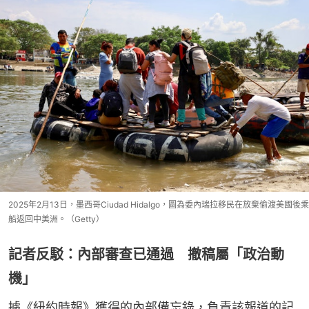
2025年2月13日，墨西哥Ciudad Hidalgo，圖為委內瑞拉移民在放棄偷渡美國後乘
船返回中美洲。（Getty）
記者反駁：內部審查已通過 撤稿屬「政治動
機」
據《紐約時報》獲得的內部備忘錄，負責該報道的記