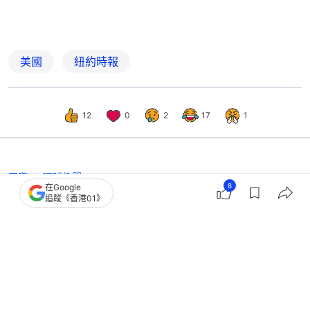
美國
紐約時報
12
0
2
17
1
國際
環球趣聞
8
在Google
特朗普慶祝死敵節目告終 po片將主持
追蹤《香港01》
人掟入垃圾桶再跳YMCA｜有片