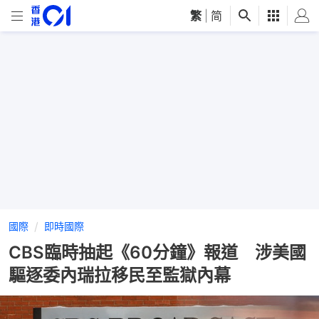
繁
|
简
國際
即時國際
CBS臨時抽起《60分鐘》報道 涉美國
驅逐委內瑞拉移民至監獄內幕