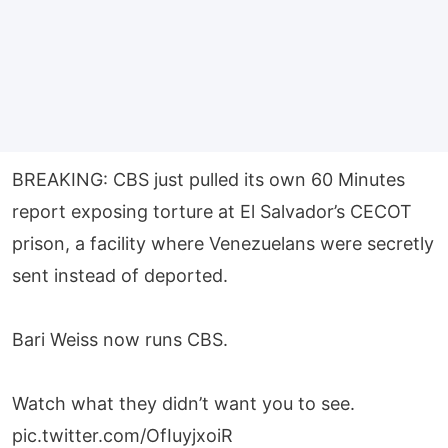
BREAKING: CBS just pulled its own 60 Minutes
report exposing torture at El Salvador’s CECOT
prison, a facility where Venezuelans were secretly
sent instead of deported.
Bari Weiss now runs CBS.
Watch what they didn’t want you to see.
pic.twitter.com/OfIuyjxoiR