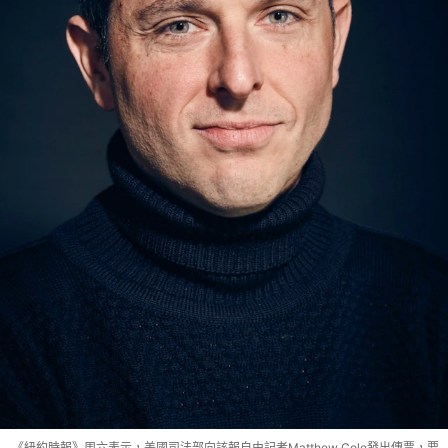
《紐約時報》周六表示，美國司法部向該報自由記者Matthew Cole發出傳票，要