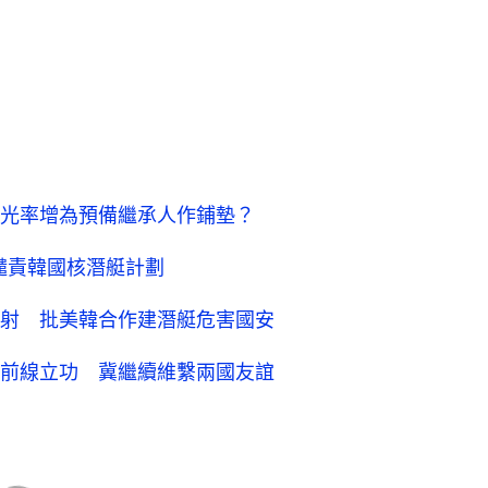
光率增為預備繼承人作鋪墊？
譴責韓國核潛艇計劃
射 批美韓合作建潛艇危害國安
前線立功 冀繼續維繫兩國友誼