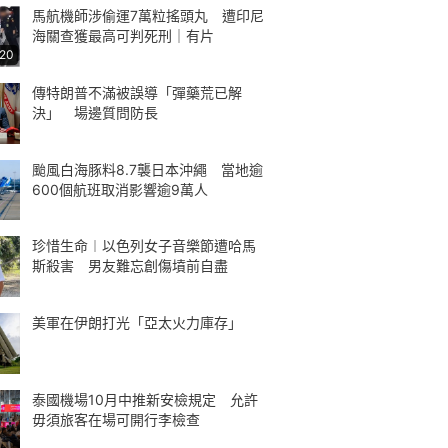
馬航機師涉偷運7萬粒搖頭丸 遭印尼
海關查獲最高可判死刑｜有片
:20
傳特朗普不滿被誤導「彈藥荒已解
決」 場邊質問防長
颱風白海豚料8.7襲日本沖繩 當地逾
600個航班取消影響逾9萬人
珍惜生命︱以色列女子音樂節遭哈馬
斯殺害 男友難忘創傷墳前自盡
美軍在伊朗打光「亞太火力庫存」
泰國機場10月中推新安檢規定 允許
毋須旅客在場可開行李檢查