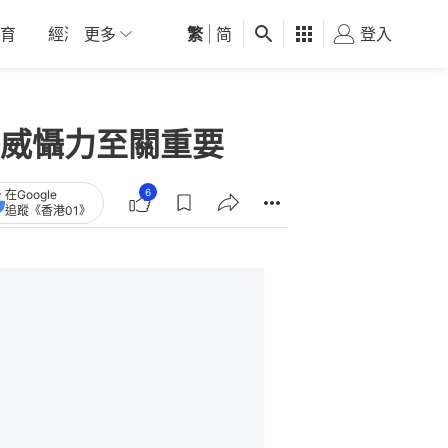
育
經濟
更多
01深圳
繁
觀點
|
简
健康
好食玩飛
登入
女
威懾力至關重要
6
在Google
追蹤《香港01》