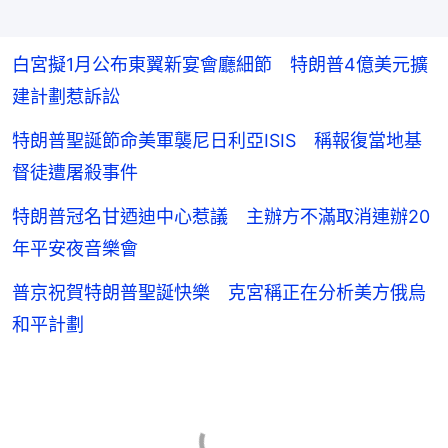
白宮擬1月公布東翼新宴會廳細節 特朗普4億美元擴
建計劃惹訴訟
特朗普聖誕節命美軍襲尼日利亞ISIS 稱報復當地基
督徒遭屠殺事件
特朗普冠名甘迺迪中心惹議 主辦方不滿取消連辦20
年平安夜音樂會
普京祝賀特朗普聖誕快樂 克宮稱正在分析美方俄烏
和平計劃