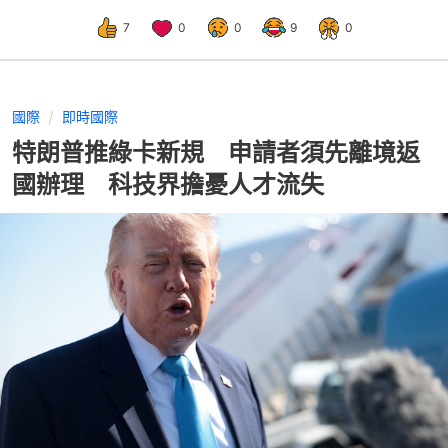
7
0
0
9
0
國際
即時國際
特朗普推綠卡新規 申請者須先離境返
國辦理 科技界擔憂人才流失