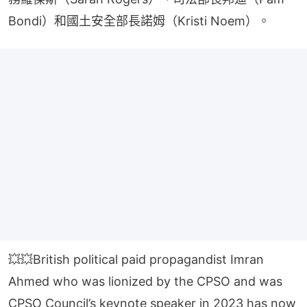
Bondi）和國土安全部長諾姆（Kristi Noem）。
💥💥British political paid propagandist Imran
Ahmed who was lionized by the CPSO and was
CPSO Council’s keynote speaker in 2023 has now