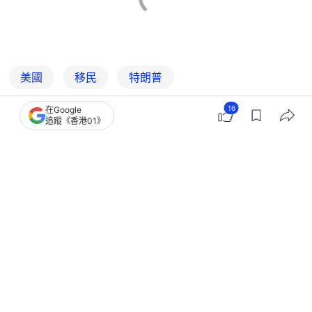
美國
移民
特朗普
16
在Google
追蹤《香港01》
4
0
0
30
1
國際
即時國際
美國拘捕伊朗前副總統兒子一家三口
魯比奧撤銷其綠卡