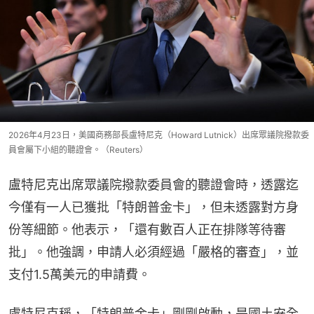
2026年4月23日，美國商務部長盧特尼克（Howard Lutnick）出席眾議院撥款委
員會屬下小組的聽證會。（Reuters）
盧特尼克出席眾議院撥款委員會的聽證會時，透露迄
今僅有一人已獲批「特朗普金卡」，但未透露對方身
份等細節。他表示，「還有數百人正在排隊等待審
批」。他強調，申請人必須經過「嚴格的審查」，並
支付1.5萬美元的申請費。
盧特尼克稱，「特朗普金卡」剛剛啟動，是國土安全