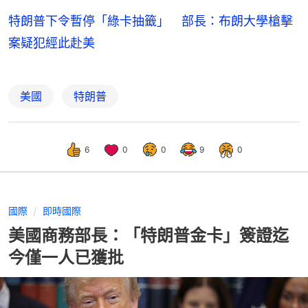
特朗普下令暫停「綠卡抽籤」 部長：布朗大學槍擊
案疑犯經此赴美
美國
特朗普
6
0
0
9
0
國際
即時國際
美國商務部長：「特朗普金卡」簽證迄
今僅一人已獲批