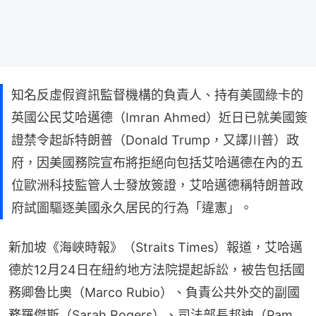
知名反虛假資訊監督機構的負責人、持有美國綠卡的
英國公民艾哈邁德（Imran Ahmed）近日已就美國簽
證禁令起訴特朗普（Donald Trump，又譯川普）政
府，因美國務院宣布將拒絕向包括艾哈邁德在內的五
位歐洲科技監管人士發放簽證，艾哈邁德稱特朗普政
府試圖驅逐美國永久居民的行為「違憲」。
新加坡《海峽時報》（Straits Times）報道，艾哈邁
德於12月24日在紐約地方法院提起訴訟，被告包括國
務卿魯比奧（Marco Rubio）、負責公共外交的副國
務羅傑斯（Sarah Rogers）、司法部長邦迪（Pam 