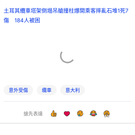
土耳其纜車塔架倒塌吊艙撞柱爆開乘客摔亂石堆1死7
傷 184人被困
意外受傷
纜車
意大利
搶先表達