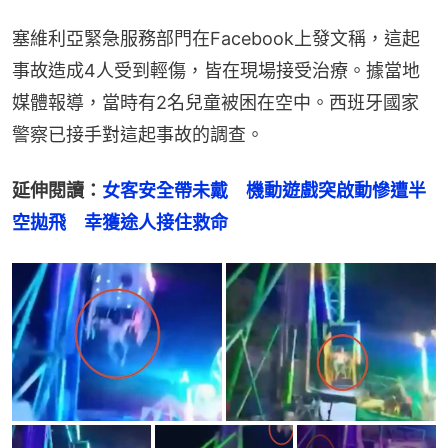
塞維利亞緊急服務部門在Facebook上發文稱，這起
事故造成4人受到輕傷，皆在現場接受治療。據當地
媒體報導，當時有2名兒童被困在空中。西班牙國家
警察已接手對這起事故的調查。
延伸閱讀：
女客安全帶未戴　機動遊戲突啟動慘遭半
空拋飛　幸獲途人接住救命