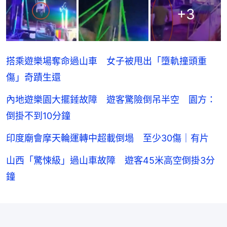
+
3
搭乘遊樂場奪命過山車 女子被甩出「墮軌撞頭重
傷」奇蹟生還
內地遊樂園大擺錘故障 遊客驚險倒吊半空 園方：
倒掛不到10分鐘
印度廟會摩天輪運轉中超載倒塌 至少30傷｜有片
山西「驚悚級」過山車故障 遊客45米高空倒掛3分
鐘