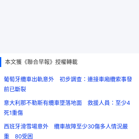
本文獲《聯合早報》授權轉載
葡萄牙纜車出軌意外 初步調查：連接車廂纜索事發
前已斷裂
意大利那不勒斯有纜車墜落地面 救援人員：至少4
死1重傷
西班牙滑雪場意外 纜車故障至少30傷多人情況嚴
重 80受困