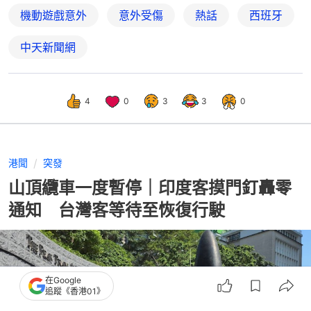
機動遊戲意外
意外受傷
熱話
西班牙
中天新聞網
4
0
3
3
0
港聞
突發
山頂纜車一度暫停｜印度客摸門釘轟零
通知 台灣客等待至恢復行駛
在Google
追蹤《香港01》