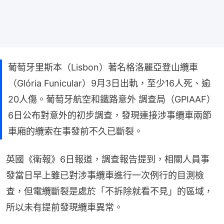
葡萄牙里斯本（Lisbon）著名格洛麗亞登山纜車
（Glória Funicular）9月3日出軌，至少16人死、逾
20人傷。葡萄牙航空和鐵路意外 調查局（GPIAAF）
6日公布對意外的初步調查，發現連接涉事纜車兩節
車廂的纜索在事發前不久已斷裂。
英國《衛報》6日報道，調查報告提到，相關人員事
發當日早上雖已對涉事纜車進行一次例行的目測檢
查，但電纜斷裂是處於「不拆除就看不見」的區域，
所以未有提前發現纜車異常。