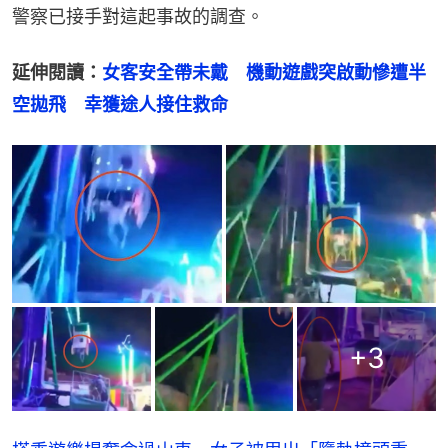
警察已接手對這起事故的調查。
延伸閱讀：
女客安全帶未戴　機動遊戲突啟動慘遭半
空拋飛　幸獲途人接住救命
+
3