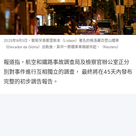
2025年9月5日，葡萄牙首都里斯本（Lisbon）著名的格洛麗亞登山纜車
（Elevador da Glória）出軌後，其中一節纜車車廂被吊起。（Reuters）
報道指，航空和鐵路事故調查局及檢察官辦公室正分
別對事件進行互相獨立的調查， 最終將在45天內發布
完整的初步調告報告。