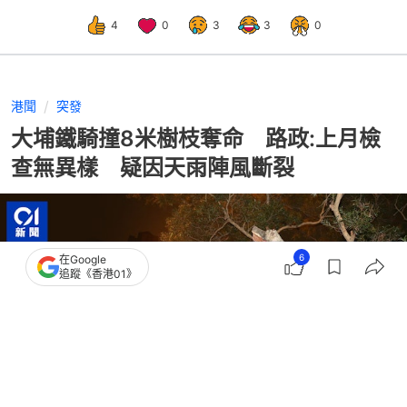
4
0
3
3
0
港聞
突發
大埔鐵騎撞8米樹枝奪命 路政:上月檢
查無異樣 疑因天雨陣風斷裂
6
在Google
追蹤《香港01》