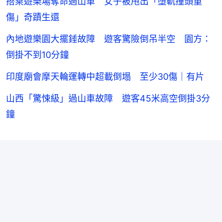
搭乘遊樂場奪命過山車 女子被甩出「墮軌撞頭重
傷」奇蹟生還
內地遊樂園大擺錘故障 遊客驚險倒吊半空 園方：
倒掛不到10分鐘
印度廟會摩天輪運轉中超載倒塌 至少30傷｜有片
山西「驚悚級」過山車故障 遊客45米高空倒掛3分
鐘