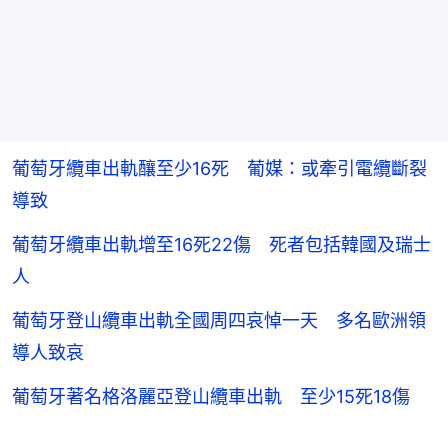
葡萄牙纜車出軌釀至少16死 葡媒：或牽引電纜斷裂
導致
葡萄牙纜車出軌增至16死22傷 死者包括韓國及瑞士
人
葡萄牙登山纜車出軌全國周四哀悼一天 多名歐洲領
導人致哀
葡萄牙著名格洛麗亞登山纜車出軌 至少15死18傷