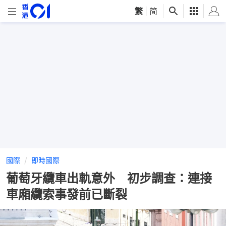
繁
|
简
國際
即時國際
葡萄牙纜車出軌意外 初步調查：連接
車廂纜索事發前已斷裂