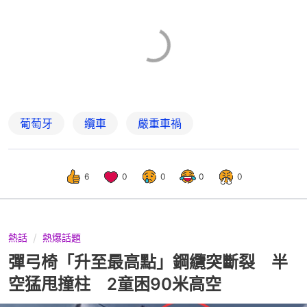
葡萄牙
纜車
嚴重車禍
6
0
0
0
0
熱話
熱爆話題
彈弓椅「升至最高點」鋼纜突斷裂 半
空猛甩撞柱 2童困90米高空