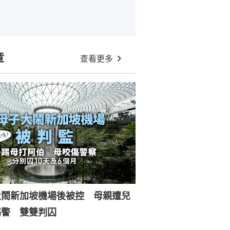
章
查看更多
大鬧新加坡機場後被控 母親遭兒
傷警 雙雙判囚