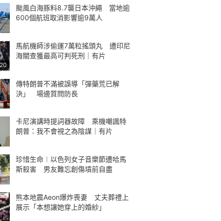
颱風白海豚料8.7襲日本沖繩 當地逾
600個航班取消影響逾9萬人
馬航機師涉偷運7萬粒搖頭丸 遭印尼
海關查獲最高可判死刑｜有片
:20
傳特朗普不滿被誤導「彈藥荒已解
決」 場邊質問防長
卡尼演講時提詞器故障 乘機嘲諷特
朗普：我不會視之為陰謀｜有片
珍惜生命︱以色列女子音樂節遭哈馬
斯殺害 男友難忘創傷墳前自盡
熊本地震Aeon爆炸喪妻 丈夫葬禮上
展示「本想讓她穿上的婚紗」