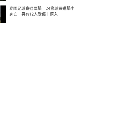
泰國足球賽遇雷擊 24歲球員遭擊中
身亡 另有12人受傷｜慎入