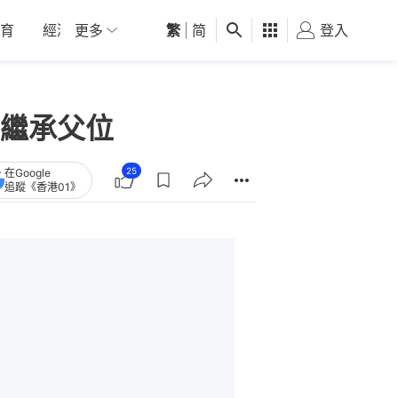
育
經濟
更多
01深圳
繁
觀點
|
简
健康
好食玩飛
登入
女
繼承父位
25
在Google
追蹤《香港01》