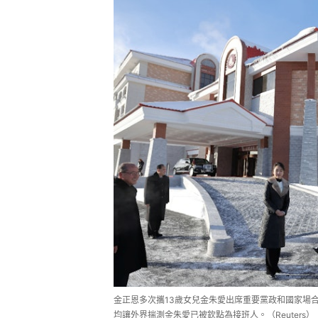
金正恩多次攜13歲女兒金朱愛出席重要黨政和國家場
均讓外界揣測金朱愛已被欽點為接班人。（Reuters）