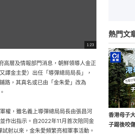
熱門文
1:23
總
共
時
間
政府高層及情報部門消息，朝鮮領導人金正
（又譯金主愛）出任「導彈總局局長」，
鋪路，其真名或已由「金朱愛」改為
。
軍權，雖名義上導彈總局局長由張昌河
香港母子
作出指示。自2022年11月首次陪同金
子踢後咬
導彈試射以來，金朱愛頻繁亮相軍事活動。