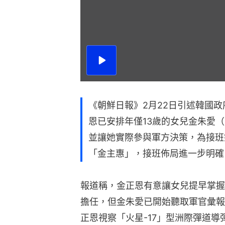
播
放
影
片
《朝鮮日報》2月22日引述韓國
恩已安排年僅13歲的女兒金朱愛
並讓她實際參與軍方決策，為接班
「金主惠」，接班佈局進一步明確
報道稱，金正恩有意讓女兒提早掌握
擔任，但金朱愛已開始聽取軍官彙報並
正恩視察「火星-17」型洲際彈道